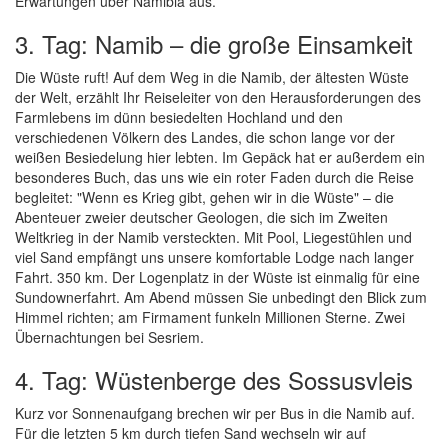
Erwartungen über Namibia aus.
3. Tag: Namib – die große Einsamkeit
Die Wüste ruft! Auf dem Weg in die Namib, der ältesten Wüste
der Welt, erzählt Ihr Reiseleiter von den Herausforderungen des
Farmlebens im dünn besiedelten Hochland und den
verschiedenen Völkern des Landes, die schon lange vor der
weißen Besiedelung hier lebten. Im Gepäck hat er außerdem ein
besonderes Buch, das uns wie ein roter Faden durch die Reise
begleitet: "Wenn es Krieg gibt, gehen wir in die Wüste" – die
Abenteuer zweier deutscher Geologen, die sich im Zweiten
Weltkrieg in der Namib versteckten. Mit Pool, Liegestühlen und
viel Sand empfängt uns unsere komfortable Lodge nach langer
Fahrt. 350 km. Der Logenplatz in der Wüste ist einmalig für eine
Sundownerfahrt. Am Abend müssen Sie unbedingt den Blick zum
Himmel richten; am Firmament funkeln Millionen Sterne. Zwei
Übernachtungen bei Sesriem.
4. Tag: Wüstenberge des Sossusvleis
Kurz vor Sonnenaufgang brechen wir per Bus in die Namib auf.
Für die letzten 5 km durch tiefen Sand wechseln wir auf