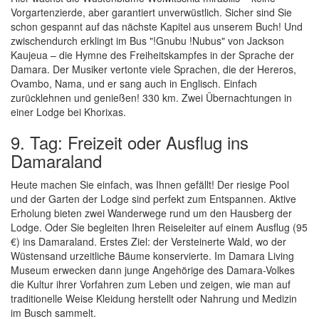
Vorgartenzierde, aber garantiert unverwüstlich. Sicher sind Sie
schon gespannt auf das nächste Kapitel aus unserem Buch! Und
zwischendurch erklingt im Bus "!Gnubu !Nubus" von Jackson
Kaujeua – die Hymne des Freiheitskampfes in der Sprache der
Damara. Der Musiker vertonte viele Sprachen, die der Hereros,
Ovambo, Nama, und er sang auch in Englisch. Einfach
zurücklehnen und genießen! 330 km. Zwei Übernachtungen in
einer Lodge bei Khorixas.
9. Tag: Freizeit oder Ausflug ins
Damaraland
Heute machen Sie einfach, was Ihnen gefällt! Der riesige Pool
und der Garten der Lodge sind perfekt zum Entspannen. Aktive
Erholung bieten zwei Wanderwege rund um den Hausberg der
Lodge. Oder Sie begleiten Ihren Reiseleiter auf einem Ausflug (95
€) ins Damaraland. Erstes Ziel: der Versteinerte Wald, wo der
Wüstensand urzeitliche Bäume konservierte. Im Damara Living
Museum erwecken dann junge Angehörige des Damara-Volkes
die Kultur ihrer Vorfahren zum Leben und zeigen, wie man auf
traditionelle Weise Kleidung herstellt oder Nahrung und Medizin
im Busch sammelt.