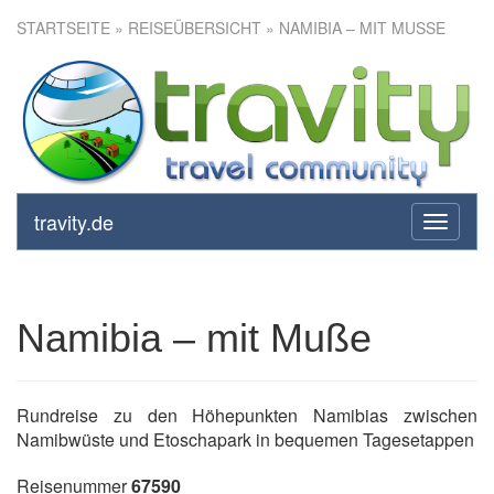
STARTSEITE
»
REISEÜBERSICHT
» NAMIBIA – MIT MUSSE
Namibia – mit Muße
travity.de
toggle
navigati
Namibia – mit Muße
Rundreise zu den Höhepunkten Namibias zwischen
Namibwüste und Etoschapark in bequemen Tagesetappen
Reisenummer
67590