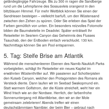
geländegängige Fahrzeuge. Bis zu 300 m ragen die Sandberge
rund um die Lehmpfanne des Sossusvleis orangerot in den
blitzblauen Himmel. Für mehr Weitblick können Sie einen der
Sandriesen besteigen – vielleicht barfuß, um den Wüstensand
zwischen den Zehen zu spüren. Oder Sie erleben das Spiel der
Farben gemütlich von unten. Ein besonders reizvolles Fotomotiv
bilden die Baumskelette im Deadvlei. Später enträtselt Ihr
Reiseleiter im Sesriem-Canyon das Geheimnis des Flusses
Tsauchab, den der Erdboden einfach verschluckt. 130 km.
Nachmittags können Sie am Pool entspannen.
5. Tag: Steife Brise am Atlantik
Während die menschenleeren Ebenen des Namib-Naukluft-Parks
vorbeigleiten, schlägt Ihr Reiseleiter ein neues Kapitel im
erwähnten Wüstenthriller auf. Wir passieren auf Schotterpisten
den Kuiseb Canyon, welcher den Protagonisten des Romans als
Versteck diente. Dann laufen wir im Seebad Swakopmund ein.
Statt warmem Golfstrom, der die Küste streichelt, weht hier ein
Wind frisch wie an der Nordsee. Herrlich, der farbenfrohe
Sonnenuntergang mit Atlantikbrise, den wir an der Mole
gemeinsam zelebrieren! Abends treffen wir einen
deutschstämmigen Namibier, der beim Bier – gebraut nach