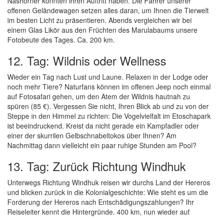
Nashörner könnten ihren Auftritt haben. Die Fahrer unserer
offenen Geländewagen setzen alles daran, um Ihnen die Tierwelt
im besten Licht zu präsentieren. Abends vergleichen wir bei
einem Glas Likör aus den Früchten des Marulabaums unsere
Fotobeute des Tages. Ca. 200 km.
12. Tag: Wildnis oder Wellness
Wieder ein Tag nach Lust und Laune. Relaxen in der Lodge oder
noch mehr Tiere? Naturfans können im offenen Jeep noch einmal
auf Fotosafari gehen, um den Atem der Wildnis hautnah zu
spüren (85 €). Vergessen Sie nicht, Ihren Blick ab und zu von der
Steppe in den Himmel zu richten: Die Vogelvielfalt im Etoschapark
ist beeindruckend. Kreist da nicht gerade ein Kampfadler oder
einer der skurrilen Gelbschnabeltokos über Ihnen? Am
Nachmittag dann vielleicht ein paar ruhige Stunden am Pool?
13. Tag: Zurück Richtung Windhuk
Unterwegs Richtung Windhuk reisen wir durchs Land der Hereros
und blicken zurück in die Kolonialgeschichte: Wie steht es um die
Forderung der Hereros nach Entschädigungszahlungen? Ihr
Reiseleiter kennt die Hintergründe. 400 km, nun wieder auf