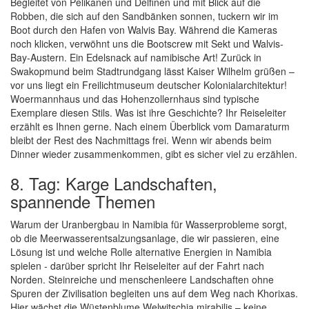
Begleitet von Pelikanen und Delfinen und mit Blick auf die
Robben, die sich auf den Sandbänken sonnen, tuckern wir im
Boot durch den Hafen von Walvis Bay. Während die Kameras
noch klicken, verwöhnt uns die Bootscrew mit Sekt und Walvis-
Bay-Austern. Ein Edelsnack auf namibische Art! Zurück in
Swakopmund beim Stadtrundgang lässt Kaiser Wilhelm grüßen –
vor uns liegt ein Freilichtmuseum deutscher Kolonialarchitektur!
Woermannhaus und das Hohenzollernhaus sind typische
Exemplare diesen Stils. Was ist ihre Geschichte? Ihr Reiseleiter
erzählt es Ihnen gerne. Nach einem Überblick vom Damaraturm
bleibt der Rest des Nachmittags frei. Wenn wir abends beim
Dinner wieder zusammenkommen, gibt es sicher viel zu erzählen.
8. Tag: Karge Landschaften,
spannende Themen
Warum der Uranbergbau in Namibia für Wasserprobleme sorgt,
ob die Meerwasserentsalzungsanlage, die wir passieren, eine
Lösung ist und welche Rolle alternative Energien in Namibia
spielen - darüber spricht Ihr Reiseleiter auf der Fahrt nach
Norden. Steinreiche und menschenleere Landschaften ohne
Spuren der Zivilisation begleiten uns auf dem Weg nach Khorixas.
Hier wächst die Wüstenblume Welwitschia mirabilis – keine