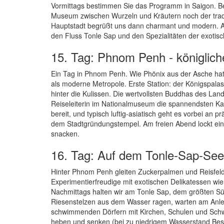
Vormittags bestimmen Sie das Programm in Saigon. B
Museum zwischen Wurzeln und Kräutern noch der trad
Hauptstadt begrüßt uns dann charmant und modern. A
den Fluss Tonle Sap und den Spezialitäten der exot
15. Tag: Phnom Penh - königlich
Ein Tag in Phnom Penh. Wie Phönix aus der Asche hat
als moderne Metropole. Erste Station: der Königspalas
hinter die Kulissen. Die wertvollsten Buddhas des Lan
Reiseleiterin im Nationalmuseum die spannendsten Kap
bereit, und typisch luftig-asiatisch geht es vorbei 
dem Stadtgründungstempel. Am freien Abend lockt e
snacken.
16. Tag: Auf dem Tonle-Sap-See
Hinter Phnom Penh gleiten Zuckerpalmen und Reisfeld
Experimentierfreudige mit exotischen Delikatessen w
Nachmittags halten wir am Tonle Sap, dem größten S
Riesenstelzen aus dem Wasser ragen, warten am Anle
schwimmenden Dörfern mit Kirchen, Schulen und Schw
heben und senken (bei zu niedrigem Wasserstand Bes