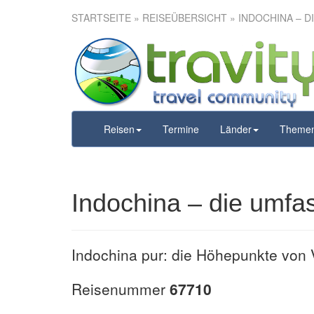
STARTSEITE
»
REISEÜBERSICHT
» INDOCHINA – D
Indochina –
Reisen
Termine
Länder
Theme
Indochina – die umfa
Indochina pur: die Höhepunkte von
Reisenummer
67710