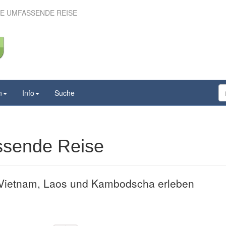
IE UMFASSENDE REISE
 die umfassende Reise
n
Info
Suche
ssende Reise
 Vietnam, Laos und Kambodscha erleben