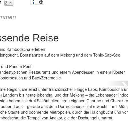
immen
ssende Reise
 und Kambodscha erleben
Halongbucht, Bootsfahrten auf dem Mekong und dem Tonle-Sap-See
ane und Phnom Penh
ochina – die umfassende Reise
 landestypischen Restaurants und einem Abendessen in einem Kloster
 Klosterbesuch und Baci-Zeremonie
N
ine Region, die einst unter französischer Flagge Laos, Kambodscha u
 drei Ländern bis heute lebendig, und der Mekong – die Lebensader Indo
nsten haben alle drei Schönheiten ihren eigenen Charme und Charakter
rzaubert Laos – gerade aus dem Dornröschenschlaf erwacht – mit Mönc
sche Städte und boomende Metropolen, durch die Halongbucht und vor
ambodscha: die Tempel von Angkor, die der Dschungel umarmt.