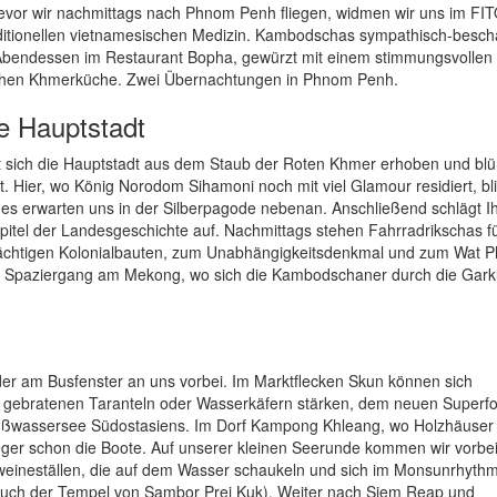
evor wir nachmittags nach Phnom Penh fliegen, widmen wir uns im FI
itionellen vietnamesischen Medizin. Kambodschas sympathisch-besch
bendessen im Restaurant Bopha, gewürzt mit einem stimmungsvollen B
ischen Khmerküche. Zwei Übernachtungen in Phnom Penh.
e Hauptstadt
 sich die Hauptstadt aus dem Staub der Roten Khmer erhoben und blü
t. Hier, wo König Norodom Sihamoni noch mit viel Glamour residiert, bl
des erwarten uns in der Silberpagode nebenan. Anschließend schlägt I
itel der Landesgeschichte auf. Nachmittags stehen Fahrradrikschas f
an prächtigen Kolonialbauten, zum Unabhängigkeitsdenkmal und zum Wat 
in Spaziergang am Mekong, wo sich die Kambodschaner durch die Gar
er am Busfenster an uns vorbei. Im Marktflecken Skun können sich
ie gebratenen Taranteln oder Wasserkäfern stärken, dem neuen Superf
üßwassersee Südostasiens. Im Dorf Kampong Khleang, wo Holzhäuser
ger schon die Boote. Auf unserer kleinen Seerunde kommen wir vorbe
eineställen, die auf dem Wasser schaukeln und sich im Monsunrhyth
uch der Tempel von Sambor Prei Kuk). Weiter nach Siem Reap und