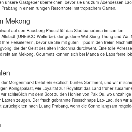
 den unsere Gastgeber überreichen, bevor sie uns zum Abendessen Lao
g Prabang in einem ruhigen Resorthotel mit tropischem Garten.
am Mekong
 hinauf auf den Hausberg Phousi für das Stadtpanorama im sanften
er Altstadt (UNESCO-Welterbe): der goldene Wat Xieng Thong und Wat 
re Reiseleiterin, bevor sie Sie mit guten Tipps in den freien Nachmit
vong, die der Geist des alten Indochina durchweht. Eine tolle Adresse
é direkt am Mekong. Gourmets können sich bei Manda de Laos feine lok
hlen
- der Morgenmarkt bietet ein exotisch-buntes Sortiment, und wir misch
igen Königspalast, wie Loyalität zur Royalität das Land früher zusamme
ir schließlich mit dem Boot zu den Höhlen von Pak Ou, wo unzählige
er Laoten zeugen. Der frisch gebrannte Reisschnaps Lao-Lao, den wir 
gt zurückgleiten nach Luang Prabang, wenn die Sonne langsam rotgold
h