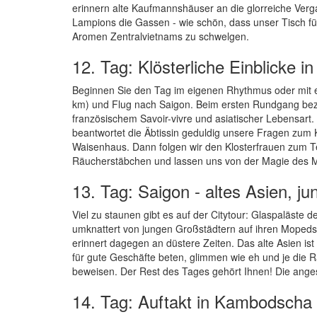
erinnern alte Kaufmannshäuser an die glorreiche Verg
Lampions die Gassen - wie schön, dass unser Tisch für
Aromen Zentralvietnams zu schwelgen.
12. Tag: Klösterliche Einblicke i
Beginnen Sie den Tag im eigenen Rhythmus oder mit 
km) und Flug nach Saigon. Beim ersten Rundgang bezi
französischem Savoir-vivre und asiatischer Lebensar
beantwortet die Äbtissin geduldig unsere Fragen zum 
Waisenhaus. Dann folgen wir den Klosterfrauen zum
Räucherstäbchen und lassen uns von der Magie des 
13. Tag: Saigon - altes Asien, jun
Viel zu staunen gibt es auf der Citytour: Glaspaläst
umknattert von jungen Großstädtern auf ihren Moped
erinnert dagegen an düstere Zeiten. Das alte Asien i
für gute Geschäfte beten, glimmen wie eh und je die 
beweisen. Der Rest des Tages gehört Ihnen! Die ange
14. Tag: Auftakt in Kambodscha