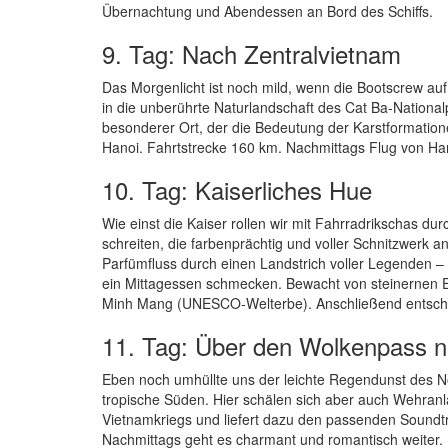
Übernachtung und Abendessen an Bord des Schiffs.
9. Tag: Nach Zentralvietnam
Das Morgenlicht ist noch mild, wenn die Bootscrew a
in die unberührte Naturlandschaft des Cat Ba-Nationa
besonderer Ort, der die Bedeutung der Karstformation
Hanoi. Fahrtstrecke 160 km. Nachmittags Flug von H
10. Tag: Kaiserliches Hue
Wie einst die Kaiser rollen wir mit Fahrradrikschas du
schreiten, die farbenprächtig und voller Schnitzwerk an
Parfümfluss durch einen Landstrich voller Legenden –
ein Mittagessen schmecken. Bewacht von steinernen E
Minh Mang (UNESCO-Welterbe). Anschließend entsch
11. Tag: Über den Wolkenpass n
Eben noch umhüllte uns der leichte Regendunst des 
tropische Süden. Hier schälen sich aber auch Wehranl
Vietnamkriegs und liefert dazu den passenden Soundt
Nachmittags geht es charmant und romantisch weiter.