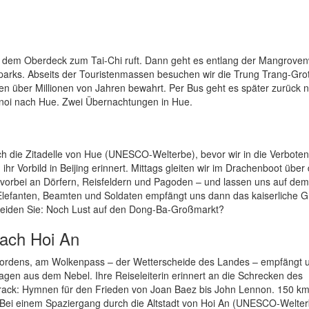
uf dem Oberdeck zum Tai-Chi ruft. Dann geht es entlang der Mangrove
lparks. Abseits der Touristenmassen besuchen wir die Trung Trang-Grot
en über Millionen von Jahren bewahrt. Per Bus geht es später zurück 
anoi nach Hue. Zwei Übernachtungen in Hue.
rch die Zitadelle von Hue (UNESCO-Welterbe), bevor wir in die Verbote
 ihr Vorbild in Beijing erinnert. Mittags gleiten wir im Drachenboot über
 vorbei an Dörfern, Reisfeldern und Pagoden – und lassen uns auf dem
lefanten, Beamten und Soldaten empfängt uns dann das kaiserliche G
eiden Sie: Noch Lust auf den Dong-Ba-Großmarkt?
ach Hoi An
Nordens, am Wolkenpass – der Wetterscheide des Landes – empfängt 
agen aus dem Nebel. Ihre Reiseleiterin erinnert an die Schrecken des
rack: Hymnen für den Frieden von Joan Baez bis John Lennon. 150 km
 Bei einem Spaziergang durch die Altstadt von Hoi An (UNESCO-Welter