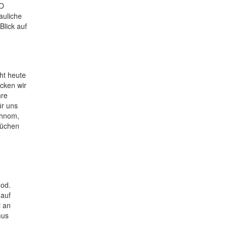
TO
auliche
lick auf
ht heute
icken wir
hre
ür uns
Phnom,
küchen
ood.
 auf
i an
mus