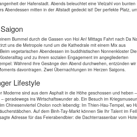
angenheit der Hafenstadt. Abends beleuchtet eine Vielzahl von bunten
s Abendessen mitten in der Altstadt gedeckt ist! Der perfekte Platz, u
n Saigon
einem Bummel durch die Gassen von Hoi An! Mittags Fahrt nach Da N
rzt uns die Metropole rund um die Kathedrale mit einem Mix aus
t. Beim vegetarischen Abendessen im buddhistischen Nonnenkloster Die
Klosteralltag und zu ihrem sozialen Engagement im angegliederten
 Tempel: Während ihre Gesänge den Abend durchwehen, entzünden wir
Moments davontragen. Zwei Übernachtungen im Herzen Saigons.
ger Lifestyle
e der Moderne sind aus dem Asphalt in die Höhe geschossen und heben –
s – geradewegs ins Wirtschaftswunder ab. Ein Besuch im Kriegsmuseu
st im Chinesenviertel Cholon noch lebendig: Im Thien-Hau-Tempel, wo H
Räucherstäbchen. Auf dem Binh-Tay-Markt können Sie Ihr Talent im Fei
sagte Adresse für das Feierabendbier: die Dachterrassenbar vom Hote