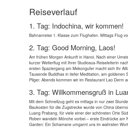
Reiseverlauf
1. Tag: Indochina, wir kommen!
Bahnanreise 1. Klasse zum Flughafen. Mittags Flug vo
2. Tag: Good Morning, Laos!
Am frühen Morgen Ankunft in Hanoi. Nach einer Umstei
kurzer Weiterflug mit Ihrer Studiosus-Reiseleiterin nac
ersten Spaziergang am Mekongufer macht sich Ihr All
Tausende Buddhas in tiefer Meditation, am goldenen 
Pilger. Abends kommen wir im Restaurant Lao Derm auc
3. Tag: Willkommensgruß in Lu
Mit dem Schnellzug geht es mittags in nur zwei Stund
Baukosten für die Zugstrecke wurde von China übernom
Luang Prabang, für viele einer der schönsten Orte Süd
Roben wandeln Mönche vorbei – erste Eindrücke am N
Garden: Ein Schamane umgarnt uns im wahrsten Wortsi