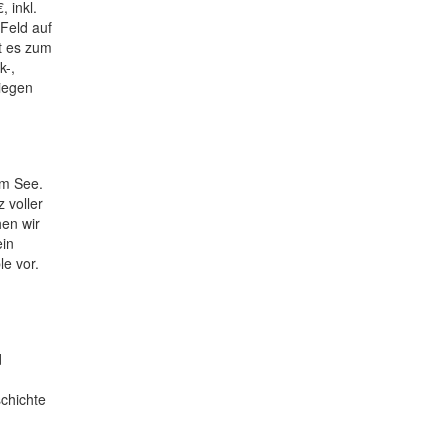
 inkl.
Feld auf
ht es zum
k-,
iegen
am See.
 voller
hen wir
ein
e vor.
d
schichte