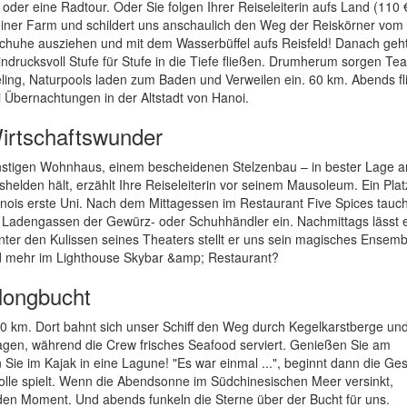
der eine Radtour. Oder Sie folgen Ihrer Reiseleiterin aufs Land (110 €,
einer Farm und schildert uns anschaulich den Weg der Reiskörner vom 
e: Schuhe ausziehen und mit dem Wasserbüffel aufs Reisfeld! Danach ge
ndrucksvoll Stufe für Stufe in die Tiefe fließen. Drumherum sorgen Tea
ing, Naturpools laden zum Baden und Verweilen ein. 60 km. Abends fl
 Übernachtungen in der Altstadt von Hanoi.
Wirtschaftswunder
instigen Wohnhaus, einem bescheidenen Stelzenbau – in bester Lage 
elden hält, erzählt Ihre Reiseleiterin vor seinem Mausoleum. Ein Platz
anois erste Uni. Nach dem Mittagessen im Restaurant Five Spices tauc
r Ladengassen der Gewürz- oder Schuhhändler ein. Nachmittags lässt 
ter den Kulissen seines Theaters stellt er uns sein magisches Ensembl
und mehr im Lighthouse Skybar &amp; Restaurant?
longbucht
 km. Dort bahnt sich unser Schiff den Weg durch Kegelkarstberge un
ragen, während die Crew frisches Seafood serviert. Genießen Sie am
ie im Kajak in eine Lagune! "Es war einmal ...", beginnt dann die Ge
trolle spielt. Wenn die Abendsonne im Südchinesischen Meer versinkt,
den Moment. Und abends funkeln die Sterne über der Bucht für uns.