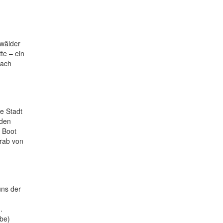
nwälder
te – ein
nach
ne Stadt
 den
 Boot
rab von
uns der
.
be)