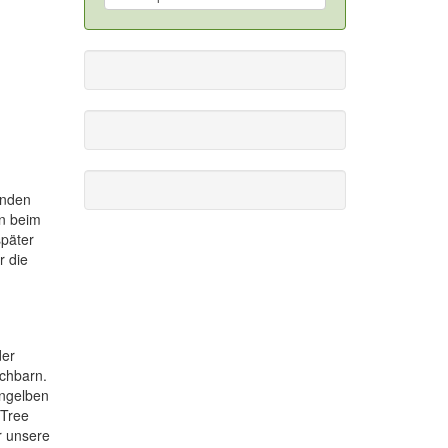
unden
on beim
später
r die
der
achbarn.
angelben
 Tree
r unsere