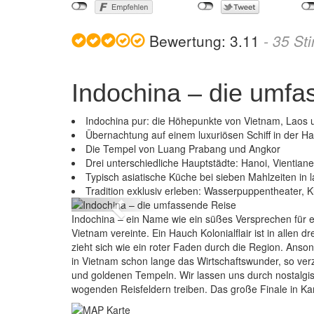
Bewertung:
3.11
-
35
St
Indochina – die umfa
Indochina pur: die Höhepunkte von Vietnam, Laos
Übernachtung auf einem luxuriösen Schiff in der 
Die Tempel von Luang Prabang und Angkor
Drei unterschiedliche Hauptstädte: Hanoi, Vienti
Ind
Typisch asiatische Küche bei sieben Mahlzeiten in
Tradition exklusiv erleben: Wasserpuppentheater,
Previous
Indochina – ein Name wie ein süßes Versprechen für e
Vietnam vereinte. Ein Hauch Kolonialflair ist in allen
zieht sich wie ein roter Faden durch die Region. Anso
in Vietnam schon lange das Wirtschaftswunder, so ve
und goldenen Tempeln. Wir lassen uns durch nostalgi
wogenden Reisfeldern treiben. Das große Finale in K