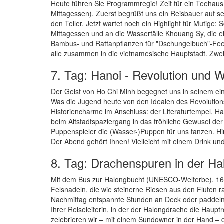
Heute führen Sie Programmregie! Zeit für ein Teehaus o
Mittagessen). Zuerst begrüßt uns ein Reisbauer auf s
den Teller. Jetzt wartet noch ein Highlight für Mutig
Mittagessen und an die Wasserfälle Khouang Sy, die ei
Bambus- und Rattanpflanzen für "Dschungelbuch"-Feel
alle zusammen in die vietnamesische Hauptstadt. Zwei
7. Tag: Hanoi - Revolution und 
Der Geist von Ho Chi Minh begegnet uns in seinem e
Was die Jugend heute von den Idealen des Revolutionsh
Historiencharme im Anschluss: der Literaturtempel, H
beim Altstadtspaziergang in das fröhliche Gewusel de
Puppenspieler die (Wasser-)Puppen für uns tanzen. Hin
Der Abend gehört Ihnen! Vielleicht mit einem Drink 
8. Tag: Drachenspuren in der Ha
Mit dem Bus zur Halongbucht (UNESCO-Welterbe). 160
Felsnadeln, die wie steinerne Riesen aus den Fluten 
Nachmittag entspannte Stunden an Deck oder paddeln S
Ihrer Reiseleiterin, in der der Halongdrache die Haup
zelebrieren wir – mit einem Sundowner in der Hand – 