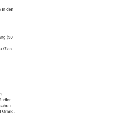
m in den
ang (30
u Giac
m
ändler
lschen
l Grand.