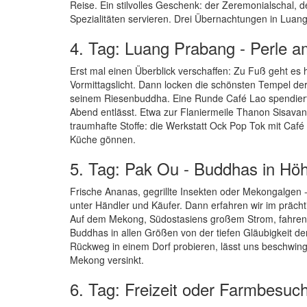
Reise. Ein stilvolles Geschenk: der Zeremonialschal,
Spezialitäten servieren. Drei Übernachtungen in Luan
4. Tag: Luang Prabang - Perle 
Erst mal einen Überblick verschaffen: Zu Fuß geht es
Vormittagslicht. Dann locken die schönsten Tempel d
seinem Riesenbuddha. Eine Runde Café Lao spendiert Ih
Abend entlässt. Etwa zur Flaniermeile Thanon Sisavang
traumhafte Stoffe: die Werkstatt Ock Pop Tok mit Caf
Küche gönnen.
5. Tag: Pak Ou - Buddhas in Hö
Frische Ananas, gegrillte Insekten oder Mekongalgen 
unter Händler und Käufer. Dann erfahren wir im prächt
Auf dem Mekong, Südostasiens großem Strom, fahren w
Buddhas in allen Größen von der tiefen Gläubigkeit d
Rückweg in einem Dorf probieren, lässt uns beschwin
Mekong versinkt.
6. Tag: Freizeit oder Farmbesuc