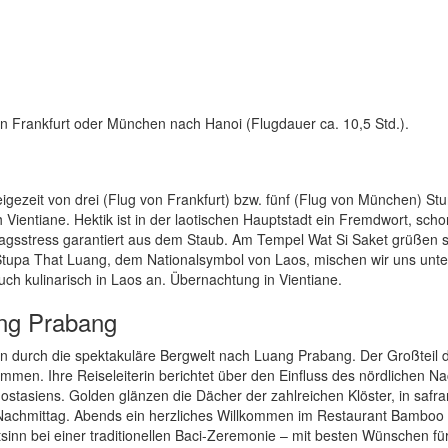
n Frankfurt oder München nach Hanoi (Flugdauer ca. 10,5 Std.).
gezeit von drei (Flug von Frankfurt) bzw. fünf (Flug von München) St
h Vientiane. Hektik ist in der laotischen Hauptstadt ein Fremdwort, sch
tagsstress garantiert aus dem Staub. Am Tempel Wat Si Saket grüßen 
Stupa That Luang, dem Nationalsymbol von Laos, mischen wir uns unte
h kulinarisch in Laos an. Übernachtung in Vientiane.
ang Prabang
en durch die spektakuläre Bergwelt nach Luang Prabang. Der Großteil 
men. Ihre Reiseleiterin berichtet über den Einfluss des nördlichen N
ostasiens. Golden glänzen die Dächer der zahlreichen Klöster, in safr
achmittag. Abends ein herzliches Willkommen im Restaurant Bamboo
nn bei einer traditionellen Baci-Zeremonie – mit besten Wünschen fü