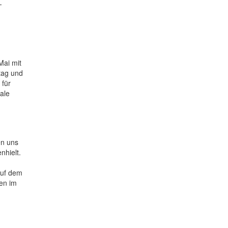
-
Mai mit
tag und
 für
ale
en uns
nhielt.
auf dem
en im