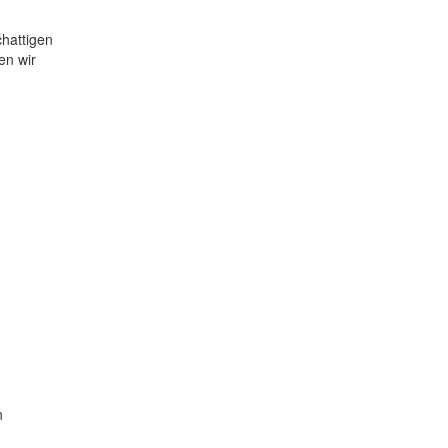
hattigen
en wir
n