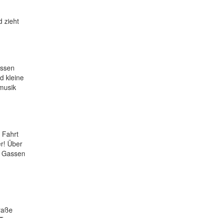
d zieht
essen
d kleine
musik
 Fahrt
r! Über
n Gassen
raße