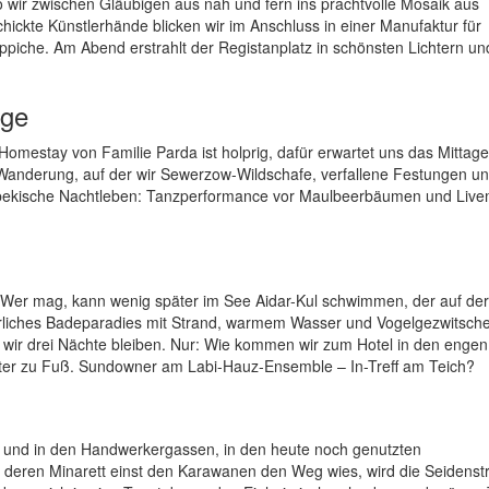
o wir zwischen Gläubigen aus nah und fern ins prachtvolle Mosaik aus
ckte Künstlerhände blicken wir im Anschluss in einer Manufaktur für
ppiche. Am Abend erstrahlt der Registanplatz in schönsten Lichtern un
rge
omestay von Familie Parda ist holprig, dafür erwartet uns das Mittag
anderung, auf der wir Sewerzow-Wildschafe, verfallene Festungen un
bekische Nachtleben: Tanzperformance vor Maulbeerbäumen und Live
 Wer mag, kann wenig später im See Aidar-Kul schwimmen, der auf der
erliches Badeparadies mit Strand, warmem Wasser und Vogelgezwitsche
o wir drei Nächte bleiben. Nur: Wie kommen wir zum Hotel in den enge
 Meter zu Fuß. Sundowner am Labi-Hauz-Ensemble – In-Treff am Teich?
und in den Handwerkergassen, in den heute noch genutzten
 deren Minarett einst den Karawanen den Weg wies, wird die Seidenst