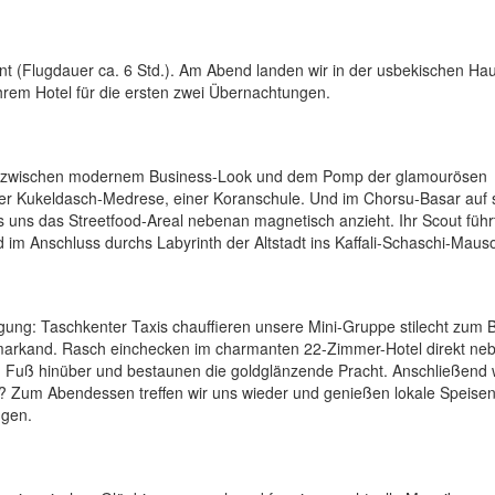
t (Flugdauer ca. 6 Std.). Am Abend landen wir in der usbekischen Hau
Ihrem Hotel für die ersten zwei Übernachtungen.
m zwischen modernem Business-Look und dem Pomp der glamourösen
 der Kukeldasch-Medrese, einer Koranschule. Und im Chorsu-Basar auf 
uns das Streetfood-Areal nebenan magnetisch anzieht. Ihr Scout führ
 im Anschluss durchs Labyrinth der Altstadt ins Kaffali-Schaschi-Maus
egung: Taschkenter Taxis chauffieren unsere Mini-Gruppe stilecht zum 
amarkand. Rasch einchecken im charmanten 22-Zimmer-Hotel direkt n
Fuß hinüber und bestaunen die goldglänzende Pracht. Anschließend w
? Zum Abendessen treffen wir uns wieder und genießen lokale Speisen
ngen.