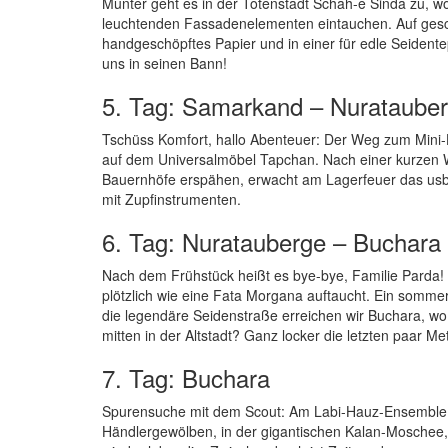
Munter geht es in der Totenstadt Schah-e Sinda zu, w
leuchtenden Fassadenelementen eintauchen. Auf geschi
handgeschöpftes Papier und in einer für edle Seidente
uns in seinen Bann!
5. Tag: Samarkand – Nurataube
Tschüss Komfort, hallo Abenteuer: Der Weg zum Mini-H
auf dem Universalmöbel Tapchan. Nach einer kurzen W
Bauernhöfe erspähen, erwacht am Lagerfeuer das us
mit Zupfinstrumenten.
6. Tag: Nuratauberge – Buchara
Nach dem Frühstück heißt es bye-bye, Familie Parda!
plötzlich wie eine Fata Morgana auftaucht. Ein somm
die legendäre Seidenstraße erreichen wir Buchara, w
mitten in der Altstadt? Ganz locker die letzten paar
7. Tag: Buchara
Spurensuche mit dem Scout: Am Labi-Hauz-Ensemble 
Händlergewölben, in der gigantischen Kalan-Moschee,