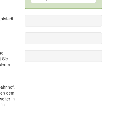
ptstadt.
so
t Sie
oleum.
Bahnhof.
eben dem
eiter in
 in