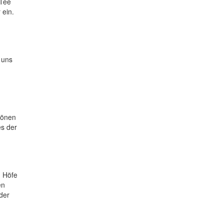
 Tee
 ein.
 uns
hönen
es der
, Höfe
en
der