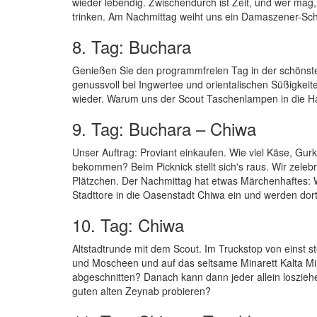
wieder lebendig. Zwischendurch ist Zeit, und wer mag
trinken. Am Nachmittag weiht uns ein Damaszener-Sch
8. Tag: Buchara
Genießen Sie den programmfreien Tag in der schönste
genussvoll bei Ingwertee und orientalischen Süßigkeit
wieder. Warum uns der Scout Taschenlampen in die Ha
9. Tag: Buchara – Chiwa
Unser Auftrag: Proviant einkaufen. Wie viel Käse, Gur
bekommen? Beim Picknick stellt sich's raus. Wir zel
Plätzchen. Der Nachmittag hat etwas Märchenhaftes: W
Stadttore in die Oasenstadt Chiwa ein und werden dort
10. Tag: Chiwa
Altstadtrunde mit dem Scout. Im Truckstop von einst
und Moscheen und auf das seltsame Minarett Kalta Min
abgeschnitten? Danach kann dann jeder allein losziehe
guten alten Zeynab probieren?