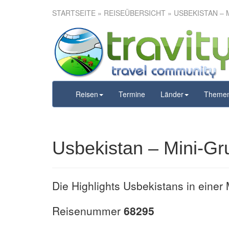
STARTSEITE
»
REISEÜBERSICHT
» USBEKISTAN – 
Usbekistan –
12
Reisen
Termine
Länder
Theme
Usbekistan – Mini-Gr
Die Highlights Usbekistans in einer
Reisenummer
68295