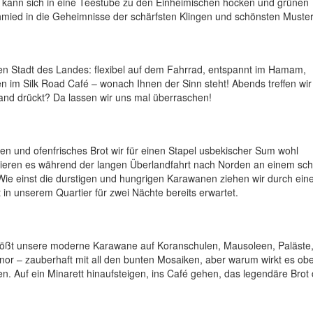
, kann sich in eine Teestube zu den Einheimischen hocken und grünen
mied in die Geheimnisse der schärfsten Klingen und schönsten Muster
n Stadt des Landes: flexibel auf dem Fahrrad, entspannt im Hamam,
en im Silk Road Café – wonach Ihnen der Sinn steht! Abends treffen wir
nd drückt? Da lassen wir uns mal überraschen!
ken und ofenfrisches Brot wir für einen Stapel usbekischer Sum wohl
ebrieren es während der langen Überlandfahrt nach Norden an einem sc
ie einst die durstigen und hungrigen Karawanen ziehen wir durch ein
 in unserem Quartier für zwei Nächte bereits erwartet.
 stößt unsere moderne Karawane auf Koranschulen, Mausoleen, Paläste
or – zauberhaft mit all den bunten Mosaiken, aber warum wirkt es ob
n. Auf ein Minarett hinaufsteigen, ins Café gehen, das legendäre Brot 