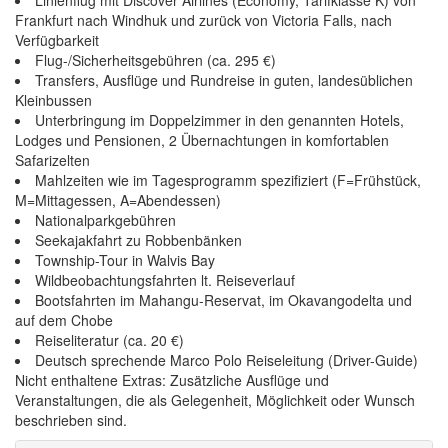
Linienflug mit Discover Airlines (Economy, Tarifklasse K) von
Frankfurt nach Windhuk und zurück von Victoria Falls, nach
Verfügbarkeit
Flug-/Sicherheitsgebühren (ca. 295 €)
Transfers, Ausflüge und Rundreise in guten, landesüblichen
Kleinbussen
Unterbringung im Doppelzimmer in den genannten Hotels,
Lodges und Pensionen, 2 Übernachtungen in komfortablen
Safarizelten
Mahlzeiten wie im Tagesprogramm spezifiziert (F=Frühstück,
M=Mittagessen, A=Abendessen)
Nationalparkgebühren
Seekajakfahrt zu Robbenbänken
Township-Tour in Walvis Bay
Wildbeobachtungsfahrten lt. Reiseverlauf
Bootsfahrten im Mahangu-Reservat, im Okavangodelta und
auf dem Chobe
Reiseliteratur (ca. 20 €)
Deutsch sprechende Marco Polo Reiseleitung (Driver-Guide)
Nicht enthaltene Extras: Zusätzliche Ausflüge und
Veranstaltungen, die als Gelegenheit, Möglichkeit oder Wunsch
beschrieben sind.