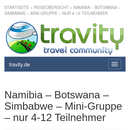
STARTSEITE
»
REISEÜBERSICHT
» NAMIBIA – BOTSWANA –
SIMBABWE – MINI-GRUPPE – NUR 4-12 TEILNEHMER
Namibia – Botswana –
Simbabwe – Mini-Gruppe – nur
4-12 Teilnehmer
travity.de
toggle
navigati
Namibia – Botswana –
Simbabwe – Mini-Gruppe
– nur 4-12 Teilnehmer