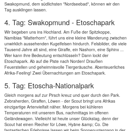
Swakopmund, dem südlichsten "Nordseebad", können wir den
Tag ausklingen lassen.
4. Tag: Swakopmund - Etoschapark
Wir begeben uns ins Hochland. Am Fuße der Spitzkoppe,
Namibias "Matterhorn", führt uns eine kleine Wanderung zwischen
unwirklich aussehenden Kugelfelsen hindurch. Felsbilder, die viele
Tausend Jahre alt sind, eine Giraffe, ein Nashorn, eine Sphinx ...
Wer kann ihre Bedeutung entschlüsseln? Dann lockt der
Etoschapark. Ab auf die Piste nach Norden! Draußen
Feuerstellen und geheimnisvolle Tiergeräusche. Abenteuerliches
Afrika-Feeling! Zwei Übernachtungen am Etoschapark.
5. Tag: Etoscha-Nationalpark
Gleich morgens auf zur Pirsch kreuz und quer durch den Park.
Zebraherden, Giraffen, Löwen - der Scout bringt uns Afrikas
einzigartige Artenvielfalt näher. Morgens bei kühleren
Temperaturen mit unserem Bus, nachmittags im offenen
Geländewagen. Vielleicht ist heute unser Glückstag, denn der
Scout hat einen Riecher für Löwe, Hyäne &amp; Co. Die
fantastischen Erlebnisse lassen wir beim Sonnenuntergang in der