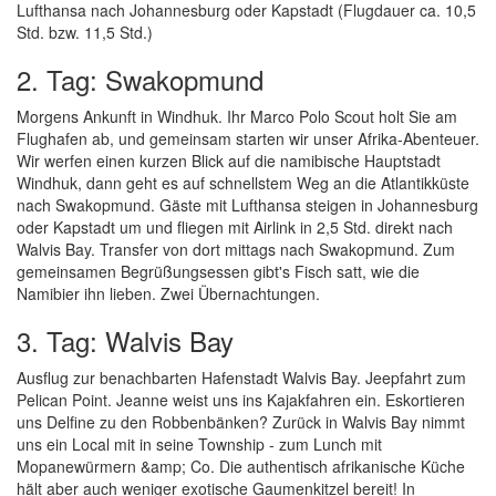
Lufthansa nach Johannesburg oder Kapstadt (Flugdauer ca. 10,5
Std. bzw. 11,5 Std.)
2. Tag: Swakopmund
Morgens Ankunft in Windhuk. Ihr Marco Polo Scout holt Sie am
Flughafen ab, und gemeinsam starten wir unser Afrika-Abenteuer.
Wir werfen einen kurzen Blick auf die namibische Hauptstadt
Windhuk, dann geht es auf schnellstem Weg an die Atlantikküste
nach Swakopmund. Gäste mit Lufthansa steigen in Johannesburg
oder Kapstadt um und fliegen mit Airlink in 2,5 Std. direkt nach
Walvis Bay. Transfer von dort mittags nach Swakopmund. Zum
gemeinsamen Begrüßungsessen gibt's Fisch satt, wie die
Namibier ihn lieben. Zwei Übernachtungen.
3. Tag: Walvis Bay
Ausflug zur benachbarten Hafenstadt Walvis Bay. Jeepfahrt zum
Pelican Point. Jeanne weist uns ins Kajakfahren ein. Eskortieren
uns Delfine zu den Robbenbänken? Zurück in Walvis Bay nimmt
uns ein Local mit in seine Township - zum Lunch mit
Mopanewürmern &amp; Co. Die authentisch afrikanische Küche
hält aber auch weniger exotische Gaumenkitzel bereit! In