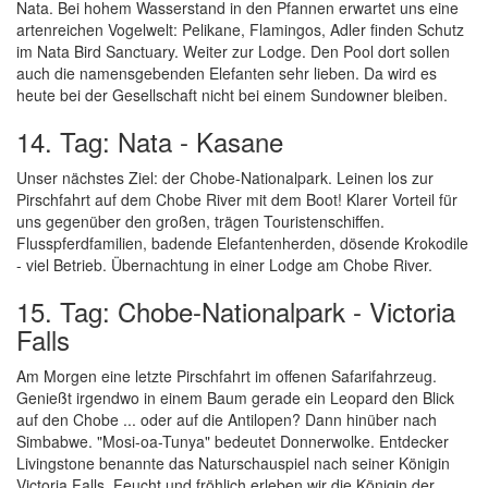
Nata. Bei hohem Wasserstand in den Pfannen erwartet uns eine
artenreichen Vogelwelt: Pelikane, Flamingos, Adler finden Schutz
im Nata Bird Sanctuary. Weiter zur Lodge. Den Pool dort sollen
auch die namensgebenden Elefanten sehr lieben. Da wird es
heute bei der Gesellschaft nicht bei einem Sundowner bleiben.
14. Tag: Nata - Kasane
Unser nächstes Ziel: der Chobe-Nationalpark. Leinen los zur
Pirschfahrt auf dem Chobe River mit dem Boot! Klarer Vorteil für
uns gegenüber den großen, trägen Touristenschiffen.
Flusspferdfamilien, badende Elefantenherden, dösende Krokodile
- viel Betrieb. Übernachtung in einer Lodge am Chobe River.
15. Tag: Chobe-Nationalpark - Victoria
Falls
Am Morgen eine letzte Pirschfahrt im offenen Safarifahrzeug.
Genießt irgendwo in einem Baum gerade ein Leopard den Blick
auf den Chobe ... oder auf die Antilopen? Dann hinüber nach
Simbabwe. "Mosi-oa-Tunya" bedeutet Donnerwolke. Entdecker
Livingstone benannte das Naturschauspiel nach seiner Königin
Victoria Falls. Feucht und fröhlich erleben wir die Königin der