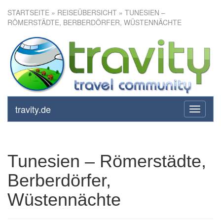
STARTSEITE
»
REISEÜBERSICHT
» TUNESIEN –
RÖMERSTÄDTE, BERBERDÖRFER, WÜSTENNÄCHTE
Tunesien – Römerstädte,
Berberdörfer, Wüstennächte
travity.de
toggle
navigati
Tunesien – Römerstädte,
Berberdörfer,
Wüstennächte