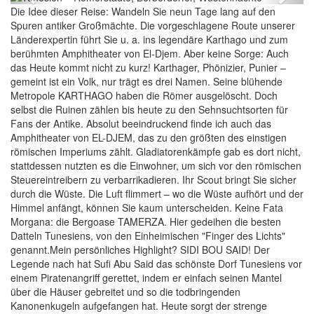
Die Idee dieser Reise: Wandeln Sie neun Tage lang auf den
Spuren antiker Großmächte. Die vorgeschlagene Route unserer
Länderexpertin führt Sie u. a. ins legendäre Karthago und zum
berühmten Amphitheater von El-Djem. Aber keine Sorge: Auch
das Heute kommt nicht zu kurz! Karthager, Phönizier, Punier –
gemeint ist ein Volk, nur trägt es drei Namen. Seine blühende
Metropole KARTHAGO haben die Römer ausgelöscht. Doch
selbst die Ruinen zählen bis heute zu den Sehnsuchtsorten für
Fans der Antike. Absolut beeindruckend finde ich auch das
Amphitheater von EL-DJEM, das zu den größten des einstigen
römischen Imperiums zählt. Gladiatorenkämpfe gab es dort nicht,
stattdessen nutzten es die Einwohner, um sich vor den römischen
Steuereintreibern zu verbarrikadieren. Ihr Scout bringt Sie sicher
durch die Wüste. Die Luft flimmert – wo die Wüste aufhört und der
Himmel anfängt, können Sie kaum unterscheiden. Keine Fata
Morgana: die Bergoase TAMERZA. Hier gedeihen die besten
Datteln Tunesiens, von den Einheimischen "Finger des Lichts"
genannt.Mein persönliches Highlight? SIDI BOU SAID! Der
Legende nach hat Sufi Abu Said das schönste Dorf Tunesiens vor
einem Piratenangriff gerettet, indem er einfach seinen Mantel
über die Häuser gebreitet und so die todbringenden
Kanonenkugeln aufgefangen hat. Heute sorgt der strenge