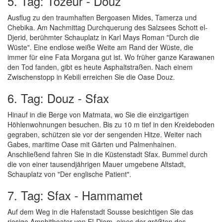
5. Tag: Tozeur - Douz
Ausflug zu den traumhaften Bergoasen Mides, Tamerza und
Chebika. Am Nachmittag Durchquerung des Salzsees Schott el-
Djerid, berühmter Schauplatz in Karl Mays Roman "Durch die
Wüste". Eine endlose weiße Weite am Rand der Wüste, die
immer für eine Fata Morgana gut ist. Wo früher ganze Karawanen
den Tod fanden, gibt es heute Asphaltstraßen. Nach einem
Zwischenstopp in Kebili erreichen Sie die Oase Douz.
6. Tag: Douz - Sfax
Hinauf in die Berge von Matmata, wo Sie die einzigartigen
Höhlenwohnungen besuchen. Bis zu 10 m tief in den Kreideboden
gegraben, schützen sie vor der sengenden Hitze. Weiter nach
Gabes, maritime Oase mit Gärten und Palmenhainen.
Anschließend fahren Sie in die Küstenstadt Sfax. Bummel durch
die von einer tausendjährigen Mauer umgebene Altstadt,
Schauplatz von "Der englische Patient".
7. Tag: Sfax - Hammamet
Auf dem Weg in die Hafenstadt Sousse besichtigen Sie das
riesige Amphitheater von El-Djem, eines der größten des