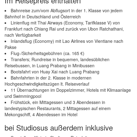
Im Reisepreis enthalten
Bahnreise zum/vom Abflugsort in der 1. Klasse von jedem
Bahnhof in Deutschland und Österreich
Linienflug mit Thai Airways (Economy, Tarifklasse V) von
Frankfurt nach Chiang Rai und zurück von Ubon Ratchathani,
nach Verfügbarkeit
Inlandsflug (Economy) mit Lao Airlines von Vientiane nach
Pakse
Flug-/Sicherheitsgebühren (ca. 165 €)
Transfers; Rundreise in bequemen, landesüblichen
Reisebussen, in Luang Prabang in Minibussen
Bootsfahrt von Huay Xai nach Luang Prabang
Bahnfahrten in der 2. Klasse in modernen
Hochgeschwindigkeitszügen lt. Reiseverlauf
11 Übernachtungen im Doppelzimmer, Hotels mit Klimaanlage
und Swimmingpool
Frühstück, ein Mittagessen und 3 Abendessen in
landestypischen Restaurants, 2 Mittagessen auf einem
Mekongschiff, 4 Abendessen im Hotel
bei Studiosus außerdem inklusive