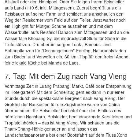
Altstadt oder den Hotelpool. Oder Sie folgen Ihrem Reiseleiter
aufs Land (110 €, inkl. Mittagessen). Zuerst begrüßt uns ein
Reisbauer auf seiner Farm und schildert uns anschaulich den
Weg der Reiskörner vom Feld auf den Teller. Jetzt wartet noch
ein Highlight für Mutige: Schuhe ausziehen und mit dem
Wasserbüffel aufs Reisfeld! Danach zum Mittagessen und an die
Wasserfälle Khouang Sy, die eindrucksvoll Stufe für Stufe in die
Tiefe stürzen. Drumherum sorgen Teak-, Bambus- und
Rattanpflanzen für "Dschungelbuch"-Feeling, Naturpools laden
zum Baden und Verweilen ein. 60 km. Tipp für den freien Abend:
feine lokale Küche bei Manda de Laos.
7. Tag: Mit dem Zug nach Vang Vieng
Vormittags Zeit in Luang Prabang: Markt, Café oder Entspannung
im Hotelgarten? Mit dem Schnellzug geht es dann in nur einer
Stunde durch die spektakuläre Bergwelt nach Vang Vieng. Der
Großteil der Baukosten für die Zugstrecke wurde von China
übernommen. Ihr Reiseleiter berichtet über den Einfluss des
nördlichen Nachbarn. Reisfelder, beeindruckende Karstfelsen und
Tropfsteinhöhlen – das ist Vang Vieng. Wir schauen uns die
Tham-Chang-Höhle genauer an und lassen das
Landschaftspanorama bei einer Bootsfahrt auf dem Fluss Xong