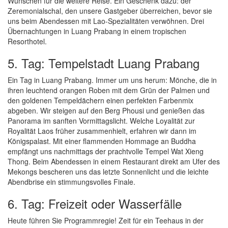
Wünschen für die weitere Reise. Ein Geschenk dazu: der
Zeremonialschal, den unsere Gastgeber überreichen, bevor sie
uns beim Abendessen mit Lao-Spezialitäten verwöhnen. Drei
Übernachtungen in Luang Prabang in einem tropischen
Resorthotel.
5. Tag: Tempelstadt Luang Prabang
Ein Tag in Luang Prabang. Immer um uns herum: Mönche, die in
ihren leuchtend orangen Roben mit dem Grün der Palmen und
den goldenen Tempeldächern einen perfekten Farbenmix
abgeben. Wir steigen auf den Berg Phousi und genießen das
Panorama im sanften Vormittagslicht. Welche Loyalität zur
Royalität Laos früher zusammenhielt, erfahren wir dann im
Königspalast. Mit einer flammenden Hommage an Buddha
empfängt uns nachmittags der prachtvolle Tempel Wat Xieng
Thong. Beim Abendessen in einem Restaurant direkt am Ufer des
Mekongs bescheren uns das letzte Sonnenlicht und die leichte
Abendbrise ein stimmungsvolles Finale.
6. Tag: Freizeit oder Wasserfälle
Heute führen Sie Programmregie! Zeit für ein Teehaus in der