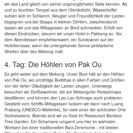
wir das Land gleich von seiner ursprünglichsten Seite kennen. Ab
und zu leuchten Tempel aus dem Uferdickicht, Wasserbüffel
suhlen sich im Schlamm, Neugier und Freundlichkeit der Laoten
begegnen uns bei Stopps in kleinen Dörfern, zwischendurch
lassen wir uns das Mittagessen an Bord schmecken. Erfüllt von
diesen Eindrücken, steuern wir unser Hotel in Pakbeng an. Vor
dem Abendessen empfehlenswert: ein Sundowner auf der
Hotelterrasse, wenn die untergehende Sonne pinkfarbene
Streifen über den Mekong malt.
4. Tag: Die Höhlen von Pak Ou
Es geht weiter auf dem Mekong: Unser Boot hält an den Höhlen
von Pak Ou, wo unzählige Buddhas in allen Farben und Größen
von der tiefen Gläubigkeit der Laoten zeugen. Unterwegs
besuchen wir Dorfbewohner, die am Mekongufer Reisschnaps
destillieren, und können den Lao-Lao-Schnaps auch probieren.
Gestärkt vom Schiffs-Mittagessen tuckern wir dann nach Luang
Prabang (UNESCO-Welterbe), für viele einer der schönsten Orte
Südostasiens. Abends sind wir zu Gast im Restaurant Bamboo
Tree Garden. Ein Schamane umgarnt uns hier im wahrsten
Wortsinn bei einer traditionellen Baci-Zeremonie - mit besten