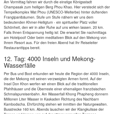
Am Vormittag fahren wir durch die einstige Königsstadt
Champasak zum heiligen Berg Phou Khao. Hier versteckt sich der
Tempelkomplex Wat Phou (UNESCO-Welterbe) hinter duftenden
Frangipanibäumen. Stufe um Stufe nähern wir uns dem
bedeutenden Khmer-Heiligtum - ein spiritueller Platz voller
Schönheit, den wir in aller Ruhe auf uns wirken lassen. 20 km.
Falls Ihnen Entspannung heilig ist: Die erwartet Sie nachmittags
am Hotelpool! Oder beim meditativen Blick auf den Mekong von
Ihrem Resort aus. Für den freien Abend hat Ihr Reiseleiter
Restauranttipps bereit.
12. Tag: 4000 Inseln und Mekong-
Wasserfälle
Per Bus und Boot erkunden wir heute die Region der 4000 Inseln,
die der Mekong mit seinen verzweigten Armen formt. Auf der
Insel Don Khon werfen wir einen Blick auf die traditionellen
Pfahlhäuser und die Überreste einer ehemaligen französischen
Schmalspureisenbahn. Am Wasserfall Khong Phapheng donnern
Millionen Liter Wasser in Kaskaden Richtung des Nachbarn
Kambodscha. Ehrfürchtig stehen wir inmitten der Naturgewalten.
Busstrecke 160 km. Abends lauschen wir der Klangkulisse der