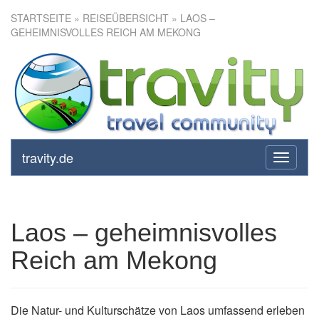
STARTSEITE
»
REISEÜBERSICHT
» LAOS –
GEHEIMNISVOLLES REICH AM MEKONG
Laos – geheimnisvolles Reich
am Mekong
travity.de
toggle
navigati
Laos – geheimnisvolles
Reich am Mekong
Die Natur- und Kulturschätze von Laos umfassend erleben