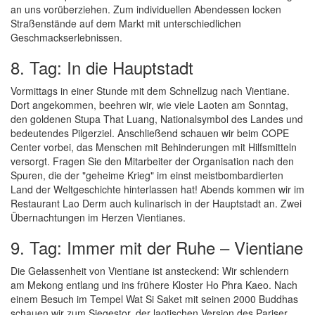
an uns vorüberziehen. Zum individuellen Abendessen locken
Straßenstände auf dem Markt mit unterschiedlichen
Geschmackserlebnissen.
8. Tag: In die Hauptstadt
Vormittags in einer Stunde mit dem Schnellzug nach Vientiane.
Dort angekommen, beehren wir, wie viele Laoten am Sonntag,
den goldenen Stupa That Luang, Nationalsymbol des Landes und
bedeutendes Pilgerziel. Anschließend schauen wir beim COPE
Center vorbei, das Menschen mit Behinderungen mit Hilfsmitteln
versorgt. Fragen Sie den Mitarbeiter der Organisation nach den
Spuren, die der "geheime Krieg" im einst meistbombardierten
Land der Weltgeschichte hinterlassen hat! Abends kommen wir im
Restaurant Lao Derm auch kulinarisch in der Hauptstadt an. Zwei
Übernachtungen im Herzen Vientianes.
9. Tag: Immer mit der Ruhe – Vientiane
Die Gelassenheit von Vientiane ist ansteckend: Wir schlendern
am Mekong entlang und ins frühere Kloster Ho Phra Kaeo. Nach
einem Besuch im Tempel Wat Si Saket mit seinen 2000 Buddhas
schauen wir zum Siegestor, der laotischen Version des Pariser