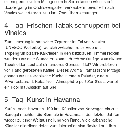
einem genussvollen Mittagessen in Soroa lassen wir uns beim
Spaziergang im Orchideengarten verzaubern, bevor wir nach
Vinales weiterfahren. 200 km. Zwei Übernachtungen.
4. Tag: Frischen Tabak schnuppern bei
Vinales
Zum Ursprung kubanischer Zigarren: Im Tal von Vinales
(UNESCO-Welterbe), wo sich zwischen roter Erde und
Tropengrün bizarre Kalkriesen in den blitzblauen Himmel recken,
wandern wir eine Stunde entspannt durch weitläufige Maniok- und
Tabakfelder. Lust auf ein anderes Genussmittel? Wir probieren
von Hand gerösteten Kaffee. Dieses Aroma - fantastisch! Mittags
gönnen wir uns kreolische Küche in einem Paladar, einem
Privatrestaurant: Kuba live – Atmosphäre pur! Zur Siesta wartet
ein Pool mit Aussicht auf Sie!
5. Tag: Kunst in Havanna
Zurück nach Havanna. 190 km. Künstler von Norwegen bis zum
Senegal machten die Biennale in Havanna in den letzten Jahren
wieder zu einer Weltausstellung von Rang. Viele kubanische
Künstler allerdings riefen zum internationalen Boykott auf. Ihre