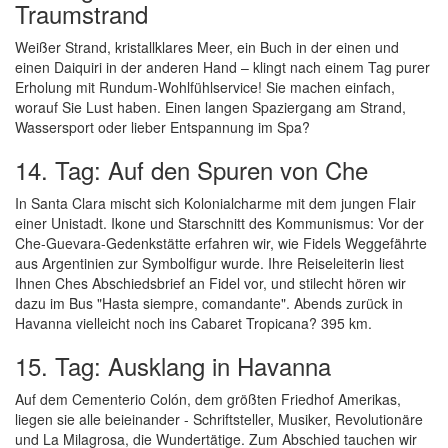
Traumstrand
Weißer Strand, kristallklares Meer, ein Buch in der einen und
einen Daiquiri in der anderen Hand – klingt nach einem Tag purer
Erholung mit Rundum-Wohlfühlservice! Sie machen einfach,
worauf Sie Lust haben. Einen langen Spaziergang am Strand,
Wassersport oder lieber Entspannung im Spa?
14. Tag: Auf den Spuren von Che
In Santa Clara mischt sich Kolonialcharme mit dem jungen Flair
einer Unistadt. Ikone und Starschnitt des Kommunismus: Vor der
Che-Guevara-Gedenkstätte erfahren wir, wie Fidels Weggefährte
aus Argentinien zur Symbolfigur wurde. Ihre Reiseleiterin liest
Ihnen Ches Abschiedsbrief an Fidel vor, und stilecht hören wir
dazu im Bus "Hasta siempre, comandante". Abends zurück in
Havanna vielleicht noch ins Cabaret Tropicana? 395 km.
15. Tag: Ausklang in Havanna
Auf dem Cementerio Colón, dem größten Friedhof Amerikas,
liegen sie alle beieinander - Schriftsteller, Musiker, Revolutionäre
und La Milagrosa, die Wundertätige. Zum Abschied tauchen wir