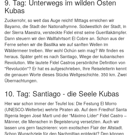
9. Tag: Unterwegs im wilden Osten
Kubas
Zuckerrohr, so weit das Auge reicht! Mittags erreichen wir
Bayamo, die Stadt der Nationalhymne. Südwestlich der Stadt, in
der Sierra Maestra, versteckte Fidel einst seine Guerillakämpfer.
Dann steuern wir den Wallfahrtsort El Cobre an. Schon aus der
Ferne sehen wir die Basilika wie auf sanften Wellen im
Wäldermeer treiben. Wer wohl Ochún sein mag? Wir finden es
heraus. Später geht es nach Santiago, Wiege der kubanischen
Revolution. Wie lautete Fidel Castros persönliche Definition von
"Revolución"? Er hat es aufgeschrieben, Ihre Reiseleiterin kennt
die genauen Worte dieses Stücks Weltgeschichte. 350 km. Zwei
Übernachtungen.
10. Tag: Santiago - die Seele Kubas
Hier war schon immer der Teufel los: Die Festung El Morro
(UNESCO-Welterbe) wehrte Piraten ab. Auf dem Friedhof Santa
Ifigenia liegen José Marti und der "Máximo Líder" Fidel Castro –
Männer, die Menschen in Begeisterung versetzten. Auch wir
lassen uns gern faszinieren: vom exotischen Flair der Altstadt.
Schon Wunschziele für den Nachmittag entdeckt? Den können