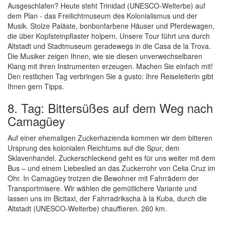
Ausgeschlafen? Heute steht Trinidad (UNESCO-Welterbe) auf
dem Plan - das Freilichtmuseum des Kolonialismus und der
Musik. Stolze Paläste, bonbonfarbene Häuser und Pferdewagen,
die über Kopfsteinpflaster holpern. Unsere Tour führt uns durch
Altstadt und Stadtmuseum geradewegs in die Casa de la Trova.
Die Musiker zeigen Ihnen, wie sie diesen unverwechselbaren
Klang mit ihren Instrumenten erzeugen. Machen Sie einfach mit!
Den restlichen Tag verbringen Sie a gusto: Ihre Reiseleiterin gibt
Ihnen gern Tipps.
8. Tag: Bittersüßes auf dem Weg nach
Camagüey
Auf einer ehemaligen Zuckerhazienda kommen wir dem bitteren
Ursprung des kolonialen Reichtums auf die Spur, dem
Sklavenhandel. Zuckerschleckend geht es für uns weiter mit dem
Bus – und einem Liebeslied an das Zuckerrohr von Celia Cruz im
Ohr. In Camagüey trotzen die Bewohner mit Fahrrädern der
Transportmisere. Wir wählen die gemütlichere Variante und
lassen uns im Bicitaxi, der Fahrradrikscha à la Kuba, durch die
Altstadt (UNESCO-Welterbe) chauffieren. 260 km.