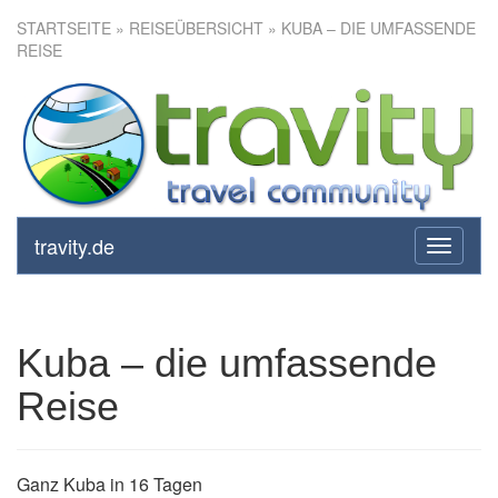
STARTSEITE
»
REISEÜBERSICHT
» KUBA – DIE UMFASSENDE
REISE
Kuba – die umfassende Reise
travity.de
toggle
navigati
Kuba – die umfassende
Reise
Ganz Kuba in 16 Tagen