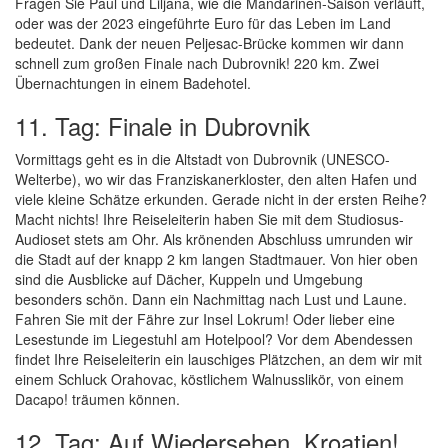
Fragen Sie Paul und Liljana, wie die Mandarinen-Saison verläuft,
oder was der 2023 eingeführte Euro für das Leben im Land
bedeutet. Dank der neuen Peljesac-Brücke kommen wir dann
schnell zum großen Finale nach Dubrovnik! 220 km. Zwei
Übernachtungen in einem Badehotel.
11. Tag: Finale in Dubrovnik
Vormittags geht es in die Altstadt von Dubrovnik (UNESCO-
Welterbe), wo wir das Franziskanerkloster, den alten Hafen und
viele kleine Schätze erkunden. Gerade nicht in der ersten Reihe?
Macht nichts! Ihre Reiseleiterin haben Sie mit dem Studiosus-
Audioset stets am Ohr. Als krönenden Abschluss umrunden wir
die Stadt auf der knapp 2 km langen Stadtmauer. Von hier oben
sind die Ausblicke auf Dächer, Kuppeln und Umgebung
besonders schön. Dann ein Nachmittag nach Lust und Laune.
Fahren Sie mit der Fähre zur Insel Lokrum! Oder lieber eine
Lesestunde im Liegestuhl am Hotelpool? Vor dem Abendessen
findet Ihre Reiseleiterin ein lauschiges Plätzchen, an dem wir mit
einem Schluck Orahovac, köstlichem Walnusslikör, von einem
Dacapo! träumen können.
12. Tag: Auf Wiedersehen, Kroatien!