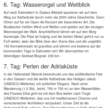
6. Tag: Wasserorgel und Weitblick
Auf nach Dalmatien! In Zadars Altstadt spazieren wir auf dem
Weg zur Kathedrale durch mehr als 2000 Jahre Geschichte. Dann
Ohren auf für ein Open-Air-Konzert der besonderen Art: Die
Musikanten heißen Wind und Wellen und spielen auf der einzigen
Meeresorgel der Welt. Anschließend fahren wir auf den Berg
Kamenjak. Die Piste ist holprig und die letzten Meter geht's nur zu
Fuß weiter, aber der Blick über den Vrana-See und die ungefähr
150 Kornateninseln ist grandios und stimmt uns bestens auf die
kommenden Tage in Dalmatien ein! Wir übernachten im
lebendigen Seebad Biograd. 230 km.
7. Tag: Perlen der Adriaküste
In der Hafenstadt Sibenik beeindruckt uns das südländische Flair
in den Gassen und die weiße Kathedrale des Heiligen Jakob
(UNESCO-Welterbe) mit schlichter Eleganz. Nach einer
Wanderung (1,5 Std., leicht, ?50 m ?50 m) an den Wasserfällen
des Flusses Krka geht es mit dem Bus weiter nach Trogir
(UNESCO-Welterbe), das uns mit mediterranem Charme und
venezianischer Architektur verzaubert. Unser Ziel ist die
Hafenstadt Split. 160 km. Drei Übernachtungen in Split, Hotel mit