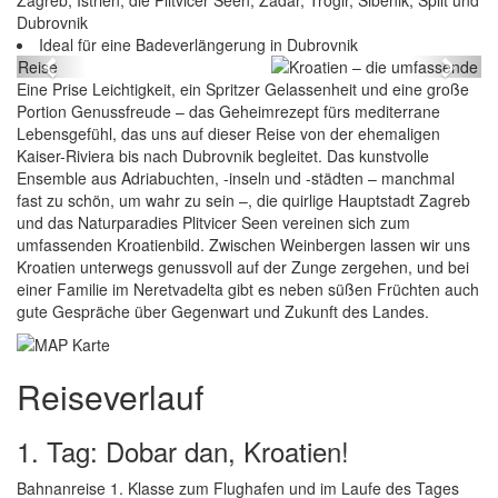
Zagreb, Istrien, die Plitvicer Seen, Zadar, Trogir, Sibenik, Split und
Dubrovnik
Kroatien – die umfassende Reise
Ideal für eine Badeverlängerung in Dubrovnik
Previous
Next
Eine Prise Leichtigkeit, ein Spritzer Gelassenheit und eine große
Portion Genussfreude – das Geheimrezept fürs mediterrane
Lebensgefühl, das uns auf dieser Reise von der ehemaligen
Kaiser-Riviera bis nach Dubrovnik begleitet. Das kunstvolle
Ensemble aus Adriabuchten, -inseln und -städten – manchmal
fast zu schön, um wahr zu sein –, die quirlige Hauptstadt Zagreb
und das Naturparadies Plitvicer Seen vereinen sich zum
umfassenden Kroatienbild. Zwischen Weinbergen lassen wir uns
Kroatien unterwegs genussvoll auf der Zunge zergehen, und bei
einer Familie im Neretvadelta gibt es neben süßen Früchten auch
gute Gespräche über Gegenwart und Zukunft des Landes.
Reiseverlauf
1. Tag: Dobar dan, Kroatien!
Bahnanreise 1. Klasse zum Flughafen und im Laufe des Tages