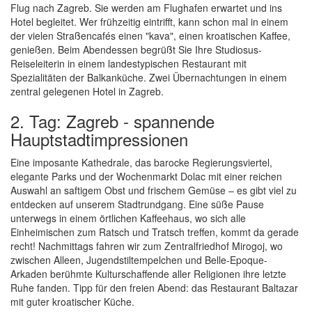
Flug nach Zagreb. Sie werden am Flughafen erwartet und ins
Hotel begleitet. Wer frühzeitig eintrifft, kann schon mal in einem
der vielen Straßencafés einen "kava", einen kroatischen Kaffee,
genießen. Beim Abendessen begrüßt Sie Ihre Studiosus-
Reiseleiterin in einem landestypischen Restaurant mit
Spezialitäten der Balkanküche. Zwei Übernachtungen in einem
zentral gelegenen Hotel in Zagreb.
2. Tag: Zagreb - spannende
Hauptstadtimpressionen
Eine imposante Kathedrale, das barocke Regierungsviertel,
elegante Parks und der Wochenmarkt Dolac mit einer reichen
Auswahl an saftigem Obst und frischem Gemüse – es gibt viel zu
entdecken auf unserem Stadtrundgang. Eine süße Pause
unterwegs in einem örtlichen Kaffeehaus, wo sich alle
Einheimischen zum Ratsch und Tratsch treffen, kommt da gerade
recht! Nachmittags fahren wir zum Zentralfriedhof Mirogoj, wo
zwischen Alleen, Jugendstiltempelchen und Belle-Epoque-
Arkaden berühmte Kulturschaffende aller Religionen ihre letzte
Ruhe fanden. Tipp für den freien Abend: das Restaurant Baltazar
mit guter kroatischer Küche.