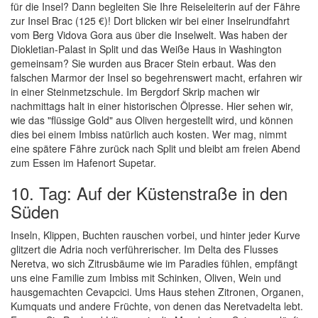
für die Insel? Dann begleiten Sie Ihre Reiseleiterin auf der Fähre
zur Insel Brac (125 €)! Dort blicken wir bei einer Inselrundfahrt
vom Berg Vidova Gora aus über die Inselwelt. Was haben der
Diokletian-Palast in Split und das Weiße Haus in Washington
gemeinsam? Sie wurden aus Bracer Stein erbaut. Was den
falschen Marmor der Insel so begehrenswert macht, erfahren wir
in einer Steinmetzschule. Im Bergdorf Skrip machen wir
nachmittags halt in einer historischen Ölpresse. Hier sehen wir,
wie das "flüssige Gold" aus Oliven hergestellt wird, und können
dies bei einem Imbiss natürlich auch kosten. Wer mag, nimmt
eine spätere Fähre zurück nach Split und bleibt am freien Abend
zum Essen im Hafenort Supetar.
10. Tag: Auf der Küstenstraße in den
Süden
Inseln, Klippen, Buchten rauschen vorbei, und hinter jeder Kurve
glitzert die Adria noch verführerischer. Im Delta des Flusses
Neretva, wo sich Zitrusbäume wie im Paradies fühlen, empfängt
uns eine Familie zum Imbiss mit Schinken, Oliven, Wein und
hausgemachten Cevapcici. Ums Haus stehen Zitronen, Organen,
Kumquats und andere Früchte, von denen das Neretvadelta lebt.