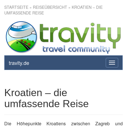
STARTSEITE
»
REISEÜBERSICHT
» KROATIEN – DIE
UMFASSENDE REISE
Kroatien – die umfassende
Reise
travity.de
toggle
navigati
Kroatien – die
umfassende Reise
Die Höhepunkte Kroatiens zwischen Zagreb und