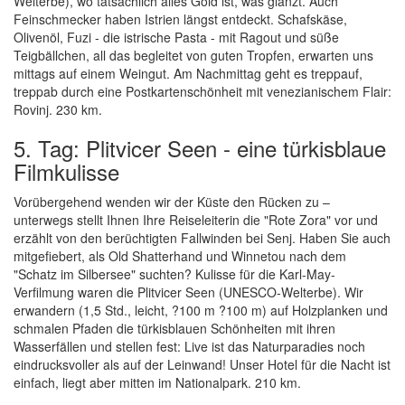
Welterbe), wo tatsächlich alles Gold ist, was glänzt. Auch
Feinschmecker haben Istrien längst entdeckt. Schafskäse,
Olivenöl, Fuzi - die istrische Pasta - mit Ragout und süße
Teigbällchen, all das begleitet von guten Tropfen, erwarten uns
mittags auf einem Weingut. Am Nachmittag geht es treppauf,
treppab durch eine Postkartenschönheit mit venezianischem Flair:
Rovinj. 230 km.
5. Tag: Plitvicer Seen - eine türkisblaue
Filmkulisse
Vorübergehend wenden wir der Küste den Rücken zu –
unterwegs stellt Ihnen Ihre Reiseleiterin die "Rote Zora" vor und
erzählt von den berüchtigten Fallwinden bei Senj. Haben Sie auch
mitgefiebert, als Old Shatterhand und Winnetou nach dem
"Schatz im Silbersee" suchten? Kulisse für die Karl-May-
Verfilmung waren die Plitvicer Seen (UNESCO-Welterbe). Wir
erwandern (1,5 Std., leicht, ?100 m ?100 m) auf Holzplanken und
schmalen Pfaden die türkisblauen Schönheiten mit ihren
Wasserfällen und stellen fest: Live ist das Naturparadies noch
eindrucksvoller als auf der Leinwand! Unser Hotel für die Nacht ist
einfach, liegt aber mitten im Nationalpark. 210 km.