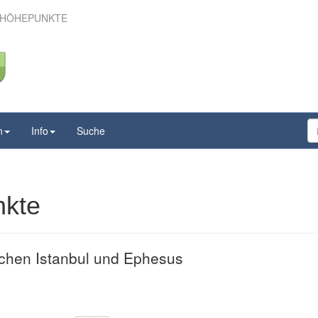
 HÖHEPUNKTE
kei – Höhepunkte
n
Info
Suche
nkte
chen Istanbul und Ephesus