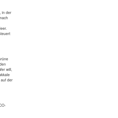
 in der
 nach
eer.
steuert
Grüne
 den
r will,
akkale
 auf der
SCO-