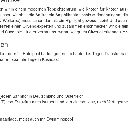
en wir in einem modernen Teppichzentrum, wie Knoten für Knoten aus
hen wir ab in die Antike: ein Amphitheater, schicke Badeanlagen, die
-Welterbe) muss schon damals ein Highlight gewesen sein! Und auch
reffen einen Olivenölexperten und zusammen erschmecken wir die fei
 Olivenöle. Und er verrät uns, woran wir gutes Olivenöl erkennen. 55
hen!
Meer oder im Hotelpool baden gehen. Im Laufe des Tages Transfer nac
aar entspannte Tage in Kusadasi.
n jedem Bahnhof in Deutschland und Österreich
se T) von Frankfurt nach Istanbul und zurück von Izmir, nach Verfügbarke
imaanlage, meist auch mit Swimmingpool