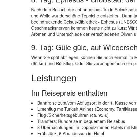
Nach dem Besuch der Johannesbasilika in Selcuk seh
und Wolle wunderschöne Teppiche entstehen. Dann tauc
beeindruckende Celsus-Bibliothek - Ephesus (UNESCO
Geschmacksnerven kommen heute nicht zu kurz: Wir t
Aromen und Unterschiede der verschiedenen Oliven und
9. Tag: Güle güle, auf Wiederse
Wenn Sie spät abfliegen, können Sie noch einmal im 
(90 km) und Rückflug. Oder Sie verbringen noch ein p
Leistungen
Im Reisepreis enthalten
Bahnreise zum/vom Abflugsort in der 1. Klasse vo
Linienflug mit Turkish Airlines (Economy, Tarifklas
Flug-/Sicherheitsgebühren (ca. 95 €)
Transfers; Rundreise in bequemem Reisebus
8 Übernachtungen im Doppelzimmer, Hotels mit Kl
Frühstück, 6 Abendessen im Hotel