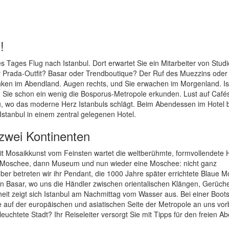
!
Tages Flug nach Istanbul. Dort erwartet Sie ein Mitarbeiter von Stud
er Prada-Outfit? Basar oder Trendboutique? Der Ruf des Muezzins oder
inken im Abendland. Augen rechts, und Sie erwachen im Morgenland. Is
en Sie schon ein wenig die Bosporus-Metropole erkunden. Lust auf Café
u, wo das moderne Herz Istanbuls schlägt. Beim Abendessen im Hotel 
Istanbul in einem zentral gelegenen Hotel.
 zwei Kontinenten
Mit Mosaikkunst vom Feinsten wartet die weltberühmte, formvollendete 
ann Moschee, dann Museum und nun wieder eine Moschee: nicht ganz
nüber betreten wir ihr Pendant, die 1000 Jahre später errichtete Blaue 
hen Basar, wo uns die Händler zwischen orientalischen Klängen, Gerüch
heit zeigt sich Istanbul am Nachmittag vom Wasser aus. Bei einer Boots
e auf der europäischen und asiatischen Seite der Metropole an uns vor
uchtete Stadt? Ihr Reiseleiter versorgt Sie mit Tipps für den freien A