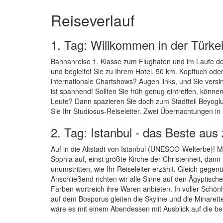
Reiseverlauf
1. Tag: Willkommen in der Türkei
Bahnanreise 1. Klasse zum Flughafen und im Laufe des 
und begleitet Sie zu Ihrem Hotel. 50 km. Kopftuch od
internationale Chartshows? Augen links, und Sie vers
ist spannend! Sollten Sie früh genug eintreffen, könn
Leute? Dann spazieren Sie doch zum Stadtteil Beyogl
Sie Ihr Studiosus-Reiseleiter. Zwei Übernachtungen in 
2. Tag: Istanbul - das Beste aus
Auf in die Altstadt von Istanbul (UNESCO-Welterbe)! 
Sophia auf, einst größte Kirche der Christenheit, d
unumstritten, wie Ihr Reiseleiter erzählt. Gleich gege
Anschließend richten wir alle Sinne auf den Ägyptisc
Farben wortreich ihre Waren anbieten. In voller Schön
auf dem Bosporus gleiten die Skyline und die Minarett
wäre es mit einem Abendessen mit Ausblick auf die bele