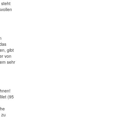
 steht
svollen
n
 das
en, gibt
er von
nem sehr
öhnen!
ilet (95
che
 zu