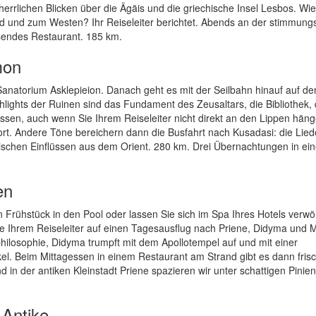
errlichen Blicken über die Ägäis und die griechische Insel Lesbos. Wie
nd und zum Westen? Ihr Reiseleiter berichtet. Abends an der stimmung
sendes Restaurant. 185 km.
mon
anatorium Asklepieion. Danach geht es mit der Seilbahn hinauf auf de
ghts der Ruinen sind das Fundament des Zeusaltars, die Bibliothek,
assen, auch wenn Sie Ihrem Reiseleiter nicht direkt an den Lippen häng
ort. Andere Töne bereichern dann die Busfahrt nach Kusadasi: die Lied
ischen Einflüssen aus dem Orient. 280 km. Drei Übernachtungen in ei
en
 Frühstück in den Pool oder lassen Sie sich im Spa Ihres Hotels verw
e Ihrem Reiseleiter auf einen Tagesausflug nach Priene, Didyma und M
hilosophie, Didyma trumpft mit dem Apollotempel auf und mit einer
l. Beim Mittagessen in einem Restaurant am Strand gibt es dann fris
n der antiken Kleinstadt Priene spazieren wir unter schattigen Pinien
 Antike