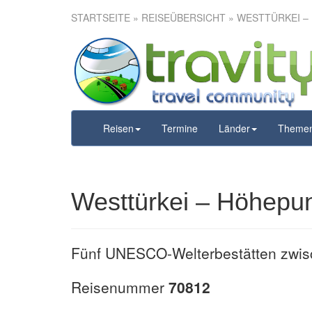
STARTSEITE
»
REISEÜBERSICHT
» WESTTÜRKEI –
Westtür
Reisen
Termine
Länder
Theme
Westtürkei – Höhepu
Fünf UNESCO-Welterbestätten zwis
Reisenummer
70812