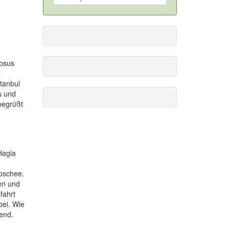
iosus
tanbul
s und
begrüßt
Hagia
Moschee.
en und
fahrt
bei. Wie
bend.