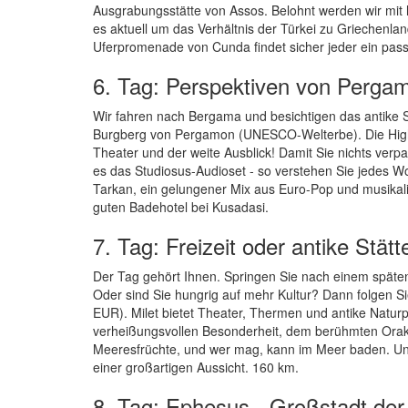
Ausgrabungsstätte von Assos. Belohnt werden wir mit h
es aktuell um das Verhältnis der Türkei zu Griechenla
Uferpromenade von Cunda findet sicher jeder ein pas
6. Tag: Perspektiven von Perga
Wir fahren nach Bergama und besichtigen das antike S
Burgberg von Pergamon (UNESCO-Welterbe). Die Highli
Theater und der weite Ausblick! Damit Sie nichts verp
es das Studiosus-Audioset - so verstehen Sie jedes W
Tarkan, ein gelungener Mix aus Euro-Pop und musikal
guten Badehotel bei Kusadasi.
7. Tag: Freizeit oder antike Stätt
Der Tag gehört Ihnen. Springen Sie nach einem späten
Oder sind Sie hungrig auf mehr Kultur? Dann folgen Si
EUR). Milet bietet Theater, Thermen und antike Naturp
verheißungsvollen Besonderheit, dem berühmten Orake
Meeresfrüchte, und wer mag, kann im Meer baden. Und i
einer großartigen Aussicht. 160 km.
8. Tag: Ephesus - Großstadt der