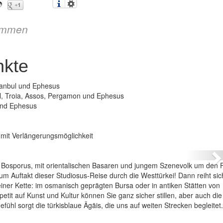
immen
nkte
stanbul und Ephesus
ul, Troia, Assos, Pergamon und Ephesus
und Ephesus
Westtürkei – Höhepunkte
mit Verlängerungsmöglichkeit
N
am Bosporus, mit orientalischen Basaren und jungem Szenevolk um den F
Auftakt dieser Studiosus-Reise durch die Westtürkei! Dann reiht sic
einer Kette: im osmanisch geprägten Bursa oder in antiken Stätten von
it auf Kunst und Kultur können Sie ganz sicher stillen, aber auch die
ühl sorgt die türkisblaue Ägäis, die uns auf weiten Strecken begleitet.