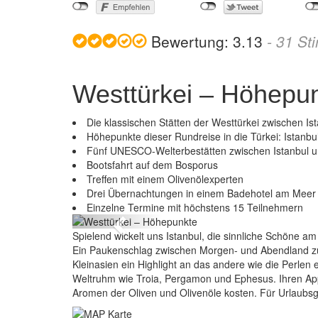
Bewertung:
3.13
-
31
St
Westtürkei – Höhepu
Die klassischen Stätten der Westtürkei zwischen I
Höhepunkte dieser Rundreise in die Türkei: Istanb
Fünf UNESCO-Welterbestätten zwischen Istanbul 
Bootsfahrt auf dem Bosporus
Treffen mit einem Olivenölexperten
Drei Übernachtungen in einem Badehotel am Meer 
Einzelne Termine mit höchstens 15 Teilnehmern
Previous
Spielend wickelt uns Istanbul, die sinnliche Schöne 
Ein Paukenschlag zwischen Morgen- und Abendland zum 
Kleinasien ein Highlight an das andere wie die Perlen 
Weltruhm wie Troia, Pergamon und Ephesus. Ihren Appet
Aromen der Oliven und Olivenöle kosten. Für Urlaubsgef