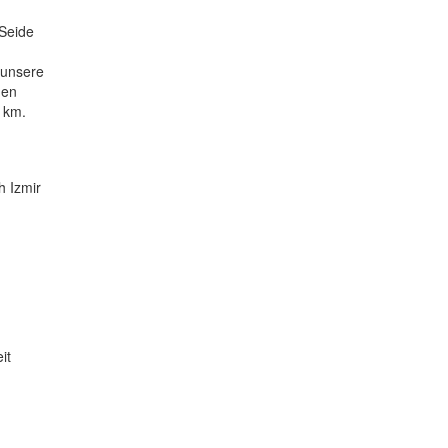
 Seide
 unsere
nen
 km.
h Izmir
it