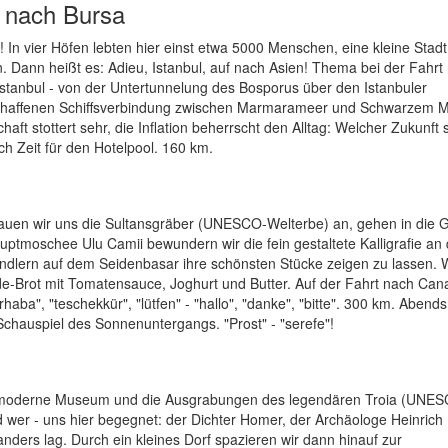
t nach Bursa
In vier Höfen lebten hier einst etwa 5000 Menschen, eine kleine Stadt,
Dann heißt es: Adieu, Istanbul, auf nach Asien! Thema bei der Fahrt
 Istanbul - von der Untertunnelung des Bosporus über den Istanbuler
eschaffenen Schiffsverbindung zwischen Marmarameer und Schwarzem M
ft stottert sehr, die Inflation beherrscht den Alltag: Welcher Zukunft 
h Zeit für den Hotelpool. 160 km.
auen wir uns die Sultansgräber (UNESCO-Welterbe) an, gehen in die 
tmoschee Ulu Camii bewundern wir die fein gestaltete Kalligrafie an
dlern auf dem Seidenbasar ihre schönsten Stücke zeigen zu lassen. We
ide-Brot mit Tomatensauce, Joghurt und Butter. Auf der Fahrt nach Can
rhaba", "teschekkür", "lütfen" - "hallo", "danke", "bitte". 300 km. Abends
Schauspiel des Sonnenuntergangs. "Prost" - "serefe"!
as moderne Museum und die Ausgrabungen des legendären Troia (UNE
nd wer - uns hier begegnet: der Dichter Homer, der Archäologe Heinrich
nders lag. Durch ein kleines Dorf spazieren wir dann hinauf zur