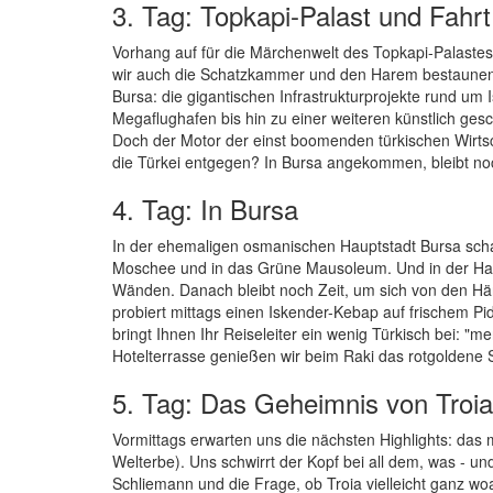
3. Tag: Topkapi-Palast und Fahr
Vorhang auf für die Märchenwelt des Topkapi-Palastes! 
wir auch die Schatzkammer und den Harem bestaunen. 
Bursa: die gigantischen Infrastrukturprojekte rund um
Megaflughafen bis hin zu einer weiteren künstlich g
Doch der Motor der einst boomenden türkischen Wirtscha
die Türkei entgegen? In Bursa angekommen, bleibt noc
4. Tag: In Bursa
In der ehemaligen osmanischen Hauptstadt Bursa sch
Moschee und in das Grüne Mausoleum. Und in der Haup
Wänden. Danach bleibt noch Zeit, um sich von den Hän
probiert mittags einen Iskender-Kebap auf frischem P
bringt Ihnen Ihr Reiseleiter ein wenig Türkisch bei: "me
Hotelterrasse genießen wir beim Raki das rotgoldene 
5. Tag: Das Geheimnis von Troia
Vormittags erwarten uns die nächsten Highlights: d
Welterbe). Uns schwirrt der Kopf bei all dem, was - u
Schliemann und die Frage, ob Troia vielleicht ganz woa