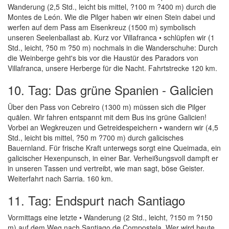
Wanderung (2,5 Std., leicht bis mittel, ?100 m ?400 m) durch die
Montes de León. Wie die Pilger haben wir einen Stein dabei und
werfen auf dem Pass am Eisenkreuz (1500 m) symbolisch
unseren Seelenballast ab. Kurz vor Villafranca • schlüpfen wir (1
Std., leicht, ?50 m ?50 m) nochmals in die Wanderschuhe: Durch
die Weinberge geht's bis vor die Haustür des Paradors von
Villafranca, unsere Herberge für die Nacht. Fahrtstrecke 120 km.
10. Tag: Das grüne Spanien - Galicien
Über den Pass von Cebreiro (1300 m) müssen sich die Pilger
quälen. Wir fahren entspannt mit dem Bus ins grüne Galicien!
Vorbei an Wegkreuzen und Getreidespeichern • wandern wir (4,5
Std., leicht bis mittel, ?50 m ?700 m) durch galicisches
Bauernland. Für frische Kraft unterwegs sorgt eine Queimada, ein
galicischer Hexenpunsch, in einer Bar. Verheißungsvoll dampft er
in unseren Tassen und vertreibt, wie man sagt, böse Geister.
Weiterfahrt nach Sarria. 160 km.
11. Tag: Endspurt nach Santiago
Vormittags eine letzte • Wanderung (2 Std., leicht, ?150 m ?150
m) auf dem Weg nach Santiago de Compostela. Wer wird heute