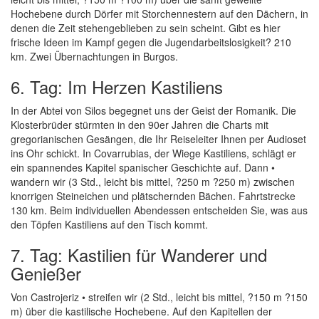
Hochebene durch Dörfer mit Storchennestern auf den Dächern, in
denen die Zeit stehengeblieben zu sein scheint. Gibt es hier
frische Ideen im Kampf gegen die Jugendarbeitslosigkeit? 210
km. Zwei Übernachtungen in Burgos.
6. Tag: Im Herzen Kastiliens
In der Abtei von Silos begegnet uns der Geist der Romanik. Die
Klosterbrüder stürmten in den 90er Jahren die Charts mit
gregorianischen Gesängen, die Ihr Reiseleiter Ihnen per Audioset
ins Ohr schickt. In Covarrubias, der Wiege Kastiliens, schlägt er
ein spannendes Kapitel spanischer Geschichte auf. Dann •
wandern wir (3 Std., leicht bis mittel, ?250 m ?250 m) zwischen
knorrigen Steineichen und plätschernden Bächen. Fahrtstrecke
130 km. Beim individuellen Abendessen entscheiden Sie, was aus
den Töpfen Kastiliens auf den Tisch kommt.
7. Tag: Kastilien für Wanderer und
Genießer
Von Castrojeriz • streifen wir (2 Std., leicht bis mittel, ?150 m ?150
m) über die kastilische Hochebene. Auf den Kapitellen der