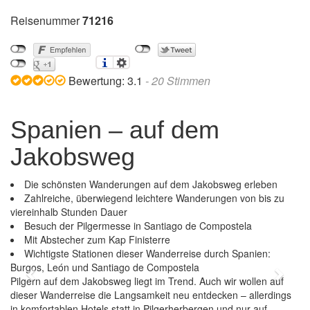
Reisenummer
71216
Bewertung:
3.1
-
20
Stimmen
Spanien – auf dem
Jakobsweg
Die schönsten Wanderungen auf dem Jakobsweg erleben
Zahlreiche, überwiegend leichtere Wanderungen von bis zu
viereinhalb Stunden Dauer
Besuch der Pilgermesse in Santiago de Compostela
Mit Abstecher zum Kap Finisterre
Wichtigste Stationen dieser Wanderreise durch Spanien:
Burgos, León und Santiago de Compostela
Previous
Next
Pilgern auf dem Jakobsweg liegt im Trend. Auch wir wollen auf
dieser Wanderreise die Langsamkeit neu entdecken – allerdings
in komfortablen Hotels statt in Pilgerherbergen und nur auf