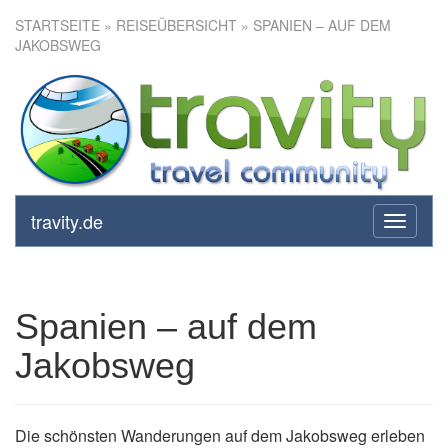
STARTSEITE
»
REISEÜBERSICHT
» SPANIEN – AUF DEM
JAKOBSWEG
Spanien – auf dem Jakobsweg
travity.de
toggle
navigati
Spanien – auf dem
Jakobsweg
Die schönsten Wanderungen auf dem Jakobsweg erleben