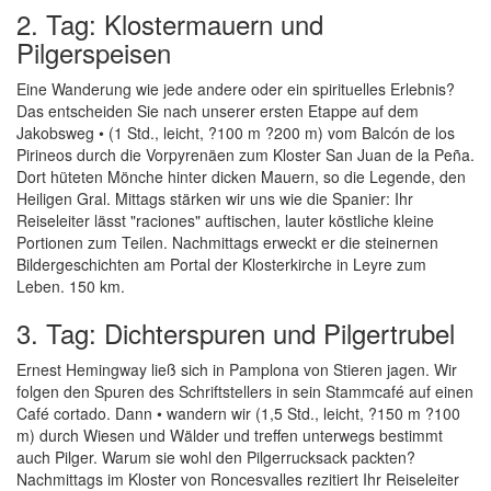
2. Tag: Klostermauern und
Pilgerspeisen
Eine Wanderung wie jede andere oder ein spirituelles Erlebnis?
Das entscheiden Sie nach unserer ersten Etappe auf dem
Jakobsweg • (1 Std., leicht, ?100 m ?200 m) vom Balcón de los
Pirineos durch die Vorpyrenäen zum Kloster San Juan de la Peña.
Dort hüteten Mönche hinter dicken Mauern, so die Legende, den
Heiligen Gral. Mittags stärken wir uns wie die Spanier: Ihr
Reiseleiter lässt "raciones" auftischen, lauter köstliche kleine
Portionen zum Teilen. Nachmittags erweckt er die steinernen
Bildergeschichten am Portal der Klosterkirche in Leyre zum
Leben. 150 km.
3. Tag: Dichterspuren und Pilgertrubel
Ernest Hemingway ließ sich in Pamplona von Stieren jagen. Wir
folgen den Spuren des Schriftstellers in sein Stammcafé auf einen
Café cortado. Dann • wandern wir (1,5 Std., leicht, ?150 m ?100
m) durch Wiesen und Wälder und treffen unterwegs bestimmt
auch Pilger. Warum sie wohl den Pilgerrucksack packten?
Nachmittags im Kloster von Roncesvalles rezitiert Ihr Reiseleiter