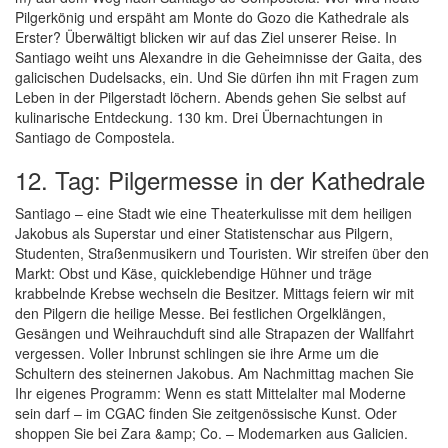
Pilgerkönig und erspäht am Monte do Gozo die Kathedrale als
Erster? Überwältigt blicken wir auf das Ziel unserer Reise. In
Santiago weiht uns Alexandre in die Geheimnisse der Gaita, des
galicischen Dudelsacks, ein. Und Sie dürfen ihn mit Fragen zum
Leben in der Pilgerstadt löchern. Abends gehen Sie selbst auf
kulinarische Entdeckung. 130 km. Drei Übernachtungen in
Santiago de Compostela.
12. Tag: Pilgermesse in der Kathedrale
Santiago – eine Stadt wie eine Theaterkulisse mit dem heiligen
Jakobus als Superstar und einer Statistenschar aus Pilgern,
Studenten, Straßenmusikern und Touristen. Wir streifen über den
Markt: Obst und Käse, quicklebendige Hühner und träge
krabbelnde Krebse wechseln die Besitzer. Mittags feiern wir mit
den Pilgern die heilige Messe. Bei festlichen Orgelklängen,
Gesängen und Weihrauchduft sind alle Strapazen der Wallfahrt
vergessen. Voller Inbrunst schlingen sie ihre Arme um die
Schultern des steinernen Jakobus. Am Nachmittag machen Sie
Ihr eigenes Programm: Wenn es statt Mittelalter mal Moderne
sein darf – im CGAC finden Sie zeitgenössische Kunst. Oder
shoppen Sie bei Zara &amp; Co. – Modemarken aus Galicien.