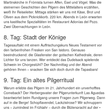
Martinskirche in Frómista turnen Affen, Esel und Vögel. Was die
steinernen Geschichten den Pilgern des Mittelalters erzählten,
weiß Ihr Reiseleiter. Mittags stärken wir uns mit Käse, Brot und
Oliven aus dem Picknickkorb. 220 km. Abends in León erwarten
uns kastilische Spezialitäten im Restaurant Adonías del Pozo.
Zwei Übernachtungen in León.
8. Tag: Stadt der Könige
Tagesauftakt mit einem Auffrischungskurs Neues Testament vor
den farbenfrohen Fresken von San Isidoro. Genauso
beeindruckend: die Glasfenster der gotischen Kathedrale, deren
Lichter für uns tanzen. Wer entdeckt das Dudelsack spielende
Schwein im Chorgestühl? Der Nachmittag und der Abend
gehören Ihnen – snacken Sie sich doch durch die Tapasbars!
9. Tag: Ein altes Pilgerritual
Warum erlebte das Pilgern im 21. Jahrhundert ein unverhofftes
Comeback? Der Herbergsvater der Pilgerunterkunft Las Aguedas
beantwortet beim Rundgang unsere Fragen zum Pilgerweg. Dann
auf in die Berge! Schopflavendel, Lackzistrose? Wir schnuppern
uns – zumindest im Frühjahr – durch die Blütenpracht auf der •