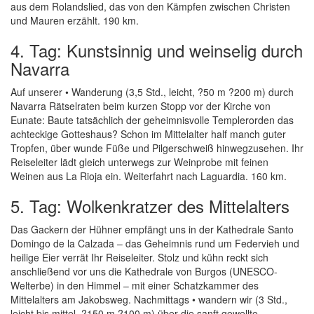
aus dem Rolandslied, das von den Kämpfen zwischen Christen
und Mauren erzählt. 190 km.
4. Tag: Kunstsinnig und weinselig durch
Navarra
Auf unserer • Wanderung (3,5 Std., leicht, ?50 m ?200 m) durch
Navarra Rätselraten beim kurzen Stopp vor der Kirche von
Eunate: Baute tatsächlich der geheimnisvolle Templerorden das
achteckige Gotteshaus? Schon im Mittelalter half manch guter
Tropfen, über wunde Füße und Pilgerschweiß hinwegzusehen. Ihr
Reiseleiter lädt gleich unterwegs zur Weinprobe mit feinen
Weinen aus La Rioja ein. Weiterfahrt nach Laguardia. 160 km.
5. Tag: Wolkenkratzer des Mittelalters
Das Gackern der Hühner empfängt uns in der Kathedrale Santo
Domingo de la Calzada – das Geheimnis rund um Federvieh und
heilige Eier verrät Ihr Reiseleiter. Stolz und kühn reckt sich
anschließend vor uns die Kathedrale von Burgos (UNESCO-
Welterbe) in den Himmel – mit einer Schatzkammer des
Mittelalters am Jakobsweg. Nachmittags • wandern wir (3 Std.,
leicht bis mittel, ?150 m ?100 m) über die sanft gewellte