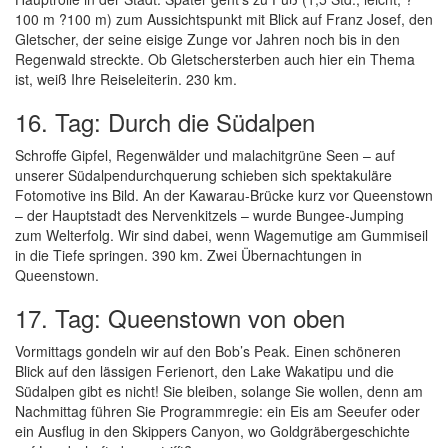
100 m ?100 m) zum Aussichtspunkt mit Blick auf Franz Josef, den
Gletscher, der seine eisige Zunge vor Jahren noch bis in den
Regenwald streckte. Ob Gletschersterben auch hier ein Thema
ist, weiß Ihre Reiseleiterin. 230 km.
16. Tag: Durch die Südalpen
Schroffe Gipfel, Regenwälder und malachitgrüne Seen – auf
unserer Südalpendurchquerung schieben sich spektakuläre
Fotomotive ins Bild. An der Kawarau-Brücke kurz vor Queenstown
– der Hauptstadt des Nervenkitzels – wurde Bungee-Jumping
zum Welterfolg. Wir sind dabei, wenn Wagemutige am Gummiseil
in die Tiefe springen. 390 km. Zwei Übernachtungen in
Queenstown.
17. Tag: Queenstown von oben
Vormittags gondeln wir auf den Bob’s Peak. Einen schöneren
Blick auf den lässigen Ferienort, den Lake Wakatipu und die
Südalpen gibt es nicht! Sie bleiben, solange Sie wollen, denn am
Nachmittag führen Sie Programmregie: ein Eis am Seeufer oder
ein Ausflug in den Skippers Canyon, wo Goldgräbergeschichte