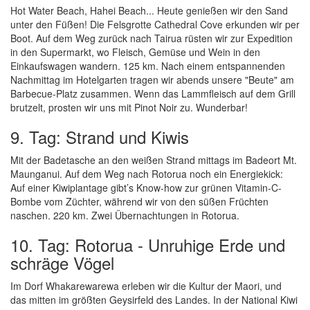
Hot Water Beach, Hahei Beach... Heute genießen wir den Sand
unter den Füßen! Die Felsgrotte Cathedral Cove erkunden wir per
Boot. Auf dem Weg zurück nach Tairua rüsten wir zur Expedition
in den Supermarkt, wo Fleisch, Gemüse und Wein in den
Einkaufswagen wandern. 125 km. Nach einem entspannenden
Nachmittag im Hotelgarten tragen wir abends unsere "Beute" am
Barbecue-Platz zusammen. Wenn das Lammfleisch auf dem Grill
brutzelt, prosten wir uns mit Pinot Noir zu. Wunderbar!
9. Tag: Strand und Kiwis
Mit der Badetasche an den weißen Strand mittags im Badeort Mt.
Maunganui. Auf dem Weg nach Rotorua noch ein Energiekick:
Auf einer Kiwiplantage gibt’s Know-how zur grünen Vitamin-C-
Bombe vom Züchter, während wir von den süßen Früchten
naschen. 220 km. Zwei Übernachtungen in Rotorua.
10. Tag: Rotorua - Unruhige Erde und
schräge Vögel
Im Dorf Whakarewarewa erleben wir die Kultur der Maori, und
das mitten im größten Geysirfeld des Landes. In der National Kiwi