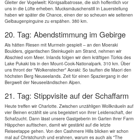
Gleiter der Vogelwelt: Königsalbatrosse, die sich hoffentlich vor
uns in die Lüfte erheben. Mucksmäuschenstill in Lauerstellung
haben wir später die Chance, einen der so scheuen wie seltenen
Gelbaugenpinguine zu erspähen. 380 km.
20. Tag: Abendstimmung im Gebirge
Als hätten Riesen mit Murmeln gespielt – an den Moeraki
Boulders, gigantischen Steinkugeln am Strand, nehmen wir
Abschied vom Meer. Inlands folgen wir dem kräftigen Türkis des
Lake Pukaki bis in den Mount-Cook-Nationalpark. 310 km. Über
uns thront der "Wolkenstecher" Aoraki: So tauften die Maori den
höchsten Berg Neuseelands. Zeit für einen Spaziergang in der
Bergwelt der Neuseeländischen Alpen.
21. Tag: Stippvisite auf der Schaffarm
Heute treffen wir Charlotte. Zwischen unzähligen Wollknäueln auf
vier Beinen erzählt sie uns begeistert von ihrer Leidenschaft, der
Schafzucht. Dann lässt unsere Gastgeberin im Garten ihrer Farm
Häppchen auftischen, damit wir gestärkt auf die letzte
Reiseetappe gehen. Von den Cashmere Hills blicken wir schon
mal auf Christchurch und erahnen, warum es auch als "The