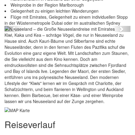
Weinprobe in der Region Marlborough
Gelegenheit zu einigen leichten Wanderungen
Neuseeland – die Große Neuseelandreise mit
Flüge mit Emirates, Gelegenheit zu einem individuellen Stopp
Emirates
in der Wüstenmetropole Dubai oder im australischen Sydney
Previous
Next
Kiwi, Kaka und Kea – schräge Vögel, die nur in Neuseeland zu
Hause sind. Auch Kauri-Bäume und Silberfarne sind echte
Neuseeländer, denn in den fernen Fluten des Pazifiks schuf die
Evolution eine ganz eigene Welt. Mit Landschaften zum Staunen,
die Sie vielleicht aus dem Kino kennen. Doch am
eindrucksvollsten sind die Sehnsuchtsplätze zwischen Fjordland
und Bay of Islands live. Legenden der Maori, der ersten Siedler,
entführen uns ins polynesische Neuseeland. Den modernen
Lifestyle der "Kiwis" lernen wir im Gespräch mit Charlotte, der
Schafzüchterin, und beim flanieren in Wellington und Auckland
kennen. Beim Barbecue, bei einer Käse- und einer Weinprobe
lassen wir uns Neuseeland auf der Zunge zergehen.
Reiseverlauf