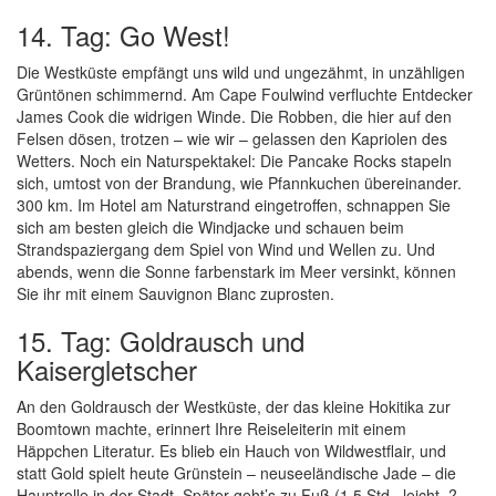
14. Tag: Go West!
Die Westküste empfängt uns wild und ungezähmt, in unzähligen
Grüntönen schimmernd. Am Cape Foulwind verfluchte Entdecker
James Cook die widrigen Winde. Die Robben, die hier auf den
Felsen dösen, trotzen – wie wir – gelassen den Kapriolen des
Wetters. Noch ein Naturspektakel: Die Pancake Rocks stapeln
sich, umtost von der Brandung, wie Pfannkuchen übereinander.
300 km. Im Hotel am Naturstrand eingetroffen, schnappen Sie
sich am besten gleich die Windjacke und schauen beim
Strandspaziergang dem Spiel von Wind und Wellen zu. Und
abends, wenn die Sonne farbenstark im Meer versinkt, können
Sie ihr mit einem Sauvignon Blanc zuprosten.
15. Tag: Goldrausch und
Kaisergletscher
An den Goldrausch der Westküste, der das kleine Hokitika zur
Boomtown machte, erinnert Ihre Reiseleiterin mit einem
Häppchen Literatur. Es blieb ein Hauch von Wildwestflair, und
statt Gold spielt heute Grünstein – neuseeländische Jade – die
Hauptrolle in der Stadt. Später geht’s zu Fuß (1,5 Std., leicht, ?