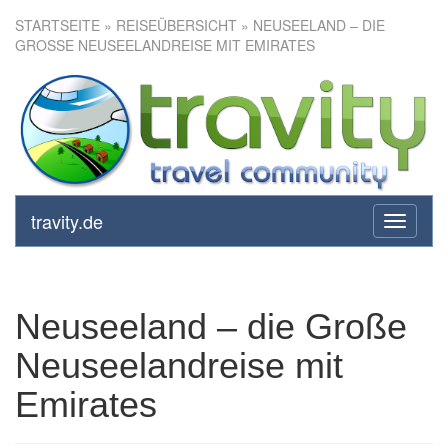
STARTSEITE
»
REISEÜBERSICHT
» NEUSEELAND – DIE
GROSSE NEUSEELANDREISE MIT EMIRATES
Neuseeland – die Große
Neuseelandreise mit Emirates
travity.de
toggle
navigati
Neuseeland – die Große
Neuseelandreise mit
Emirates