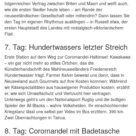
folgenreichen Vertrag zwischen Briten und Maori und weiß auch,
wie die ersten Siedler heute leben – am Rande der
neuseeländischen Gesellschaft oder mittendrin? Dann lassen Sie
den Tag im eigenen Rhythmus ausklingen – in Russell etwa, der
ersten Hauptstadt des Landes mit nostalgisch-viktorianischem
Flair.
7. Tag: Hundertwassers letzter Streich
Erste Station auf dem Weg zur Coromandel-Halbinsel: Kawakawa
– ein gar nicht mehr so stilles Örtchen, das die
Künstlerhandschrift des Wahlneuseeländers Friedensreich
Hundertwasser trägt. Farmer Kelvin beweist uns dann, dass in
Neuseeland auch Gourmets auf ihre Kosten kommen: Während
wir Käsespezialitäten aus hauseigener Produktion kosten, erzählt
er, wie sich Umweltschutz und Viehzucht hier vertragen.
Unterwegs geht’s um den Nationalsport Rugby und die bulligen
Spieler der All Blacks – wahre Volkshelden. Ihr einschüchternder
Kriegstanz lässt uns selbst per Video im Bus erzittern. 390 km.
Zwei Übernachtungen in Tairua.
8. Tag: Coromandel mit Badetasche