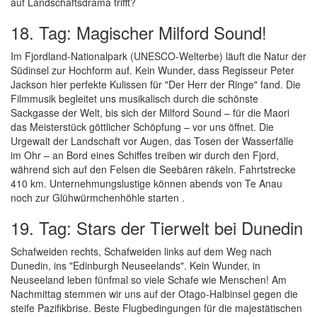
auf Landschaftsdrama trifft?
18. Tag: Magischer Milford Sound!
Im Fjordland-Nationalpark (UNESCO-Welterbe) läuft die Natur der
Südinsel zur Hochform auf. Kein Wunder, dass Regisseur Peter
Jackson hier perfekte Kulissen für "Der Herr der Ringe" fand. Die
Filmmusik begleitet uns musikalisch durch die schönste
Sackgasse der Welt, bis sich der Milford Sound – für die Maori
das Meisterstück göttlicher Schöpfung – vor uns öffnet. Die
Urgewalt der Landschaft vor Augen, das Tosen der Wasserfälle
im Ohr – an Bord eines Schiffes treiben wir durch den Fjord,
während sich auf den Felsen die Seebären räkeln. Fahrtstrecke
410 km. Unternehmungslustige können abends von Te Anau
noch zur Glühwürmchenhöhle starten .
19. Tag: Stars der Tierwelt bei Dunedin
Schafweiden rechts, Schafweiden links auf dem Weg nach
Dunedin, ins "Edinburgh Neuseelands". Kein Wunder, in
Neuseeland leben fünfmal so viele Schafe wie Menschen! Am
Nachmittag stemmen wir uns auf der Otago-Halbinsel gegen die
steife Pazifikbrise. Beste Flugbedingungen für die majestätischen