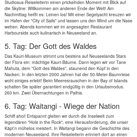
Studiosus-Reiseleiterin einen prickelnden Moment mit Blick auf
die Skyline: Willkommen am anderen Ende der Welt! Am
Nachmittag heißt es: Leinen los! Mit einer Segelyacht kreuzen wir
im Hafen der "City of Sails" und lassen uns den Wind um die Nase
wehen. Abends kommen wir im angesagten Restaurant
Harbourside auch kulinarisch in Neuseeland an.
5. Tag: Der Gott des Waldes
Das Kauri-Museum stimmt uns bestens auf Neuseelands Stars
der Flora ein: mächtige Kauri-Bäume. Dann legen wir vor Tane
Mahuta, dem "Gott des Waldes", staunend den Kopf in den
Nacken: In den letzten 2000 Jahren hat der 50-Meter-Baumriese
wohl einiges erlebt! Beim Meeresrauschen in der Bay of Islands
schalten Sie später garantiert endgültig in den Urlaubsmodus.
260 km. Zwei Übernachtungen in Paihia.
6. Tag: Waitangi - Wiege der Nation
Schiff ahoi! Entspannt gleiten wir durch die Inselwelt zum
legendären "Hole in the Rock", eine Herausforderung, die unser
Käpt’n mühelos meistert. In Waitangi begann die Geschichte des
modernen Neuseeland. Ihre Reiseleiterin erinnert dort an einen