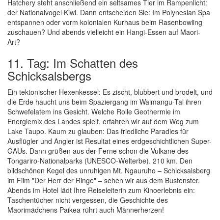
Hatchery steht anschließend ein seltsames Tier im Rampenlicht:
der Nationalvogel Kiwi. Dann entscheiden Sie: Im Polynesian Spa
entspannen oder vorm kolonialen Kurhaus beim Rasenbowling
zuschauen? Und abends vielleicht ein Hangi-Essen auf Maori-
Art?
11. Tag: Im Schatten des
Schicksalsbergs
Ein tektonischer Hexenkessel: Es zischt, blubbert und brodelt, und
die Erde haucht uns beim Spaziergang im Waimangu-Tal ihren
Schwefelatem ins Gesicht. Welche Rolle Geothermie im
Energiemix des Landes spielt, erfahren wir auf dem Weg zum
Lake Taupo. Kaum zu glauben: Das friedliche Paradies für
Ausflügler und Angler ist Resultat eines erdgeschichtlichen Super-
GAUs. Dann grüßen aus der Ferne schon die Vulkane des
Tongariro-Nationalparks (UNESCO-Welterbe). 210 km. Den
bildschönen Kegel des unruhigen Mt. Ngauruho – Schicksalsberg
im Film "Der Herr der Ringe" – sehen wir aus dem Busfenster.
Abends im Hotel lädt Ihre Reiseleiterin zum Kinoerlebnis ein:
Taschentücher nicht vergessen, die Geschichte des
Maorimädchens Paikea rührt auch Männerherzen!