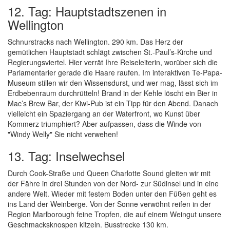
12. Tag: Hauptstadtszenen in
Wellington
Schnurstracks nach Wellington. 290 km. Das Herz der
gemütlichen Hauptstadt schlägt zwischen St.-Paul’s-Kirche und
Regierungsviertel. Hier verrät Ihre Reiseleiterin, worüber sich die
Parlamentarier gerade die Haare raufen. Im interaktiven Te-Papa-
Museum stillen wir den Wissensdurst, und wer mag, lässt sich im
Erdbebenraum durchrütteln! Brand in der Kehle löscht ein Bier in
Mac’s Brew Bar, der Kiwi-Pub ist ein Tipp für den Abend. Danach
vielleicht ein Spaziergang an der Waterfront, wo Kunst über
Kommerz triumphiert? Aber aufpassen, dass die Winde von
"Windy Welly" Sie nicht verwehen!
13. Tag: Inselwechsel
Durch Cook-Straße und Queen Charlotte Sound gleiten wir mit
der Fähre in drei Stunden von der Nord- zur Südinsel und in eine
andere Welt. Wieder mit festem Boden unter den Füßen geht es
ins Land der Weinberge. Von der Sonne verwöhnt reifen in der
Region Marlborough feine Tropfen, die auf einem Weingut unsere
Geschmacksknospen kitzeln. Busstrecke 130 km.