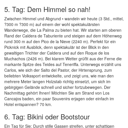
5. Tag: Dem Himmel so nah!
Zwischen Himmel und Abgrund • wandeln wir heute (3 Std., mittel,
?300 m ?300 m) auf einem der wohl spektakulärsten
Wanderwege, die La Palma zu bieten hat. Wir starten am oberen
Rand der Caldera de Taburiente und steigen auf dem Höhenweg
rund 300 m auf den Pico de la Nieve (2240 m). Perfekt für ein
Picknick mit Ausblick, denn spektakulär ist der Blick in den
gewaltigen Trichter der Caldera und auf den Roque de los
Muchachos (2426 m). Bei klarem Wetter grüßt aus der Ferne die
markante Spitze des Teides auf Teneriffa. Unterwegs erzählt uns
Carlos, wie sich der Salto del Pastor, der Hirtensprung, zum
beliebten Volkssport entwickelte, und zeigt uns, wie man den
mehrere Meter langen Holzstab richtig einsetzt, um sich im
gebirgigen Gelände schnell und sicher fortzubewegen. Der
Nachmittag gehört Ihnen! Möchten Sie am Strand von Los
Cancajos baden, ein paar Souvenirs erjagen oder einfach im
Hotel entspannen? 70 km.
6. Tag: Bikini oder Bootstour
Ein Tag für Sie: Durch stille Gassen streifen, unter schattigen