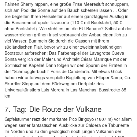
Palmen Sherry nippen, eine große Prise Meeresluft schnuppern,
sich am Pool die Sonne auf den Bauch scheinen lassen ... Oder
Sie begleiten Ihren Reiseleiter auf einem ganztägigen Ausflug in
die Bananenmetropole Tazacorte (110 € mit Bootsfahrt, 50 €
ohne Bootsfahrt). Wie steht es um die EU-Banane? Selbst auf der
wasserreichen grünen Insel verbraucht der Anbau eigentlich zu
viel Wasser. Bummeln Sie durch die Gassen mit ihrem
südländischen Flair, bevor wir zu einer zweieinhalbstündigen
Bootstour aufbrechen: Das Farbenspiel der Lavagrotte Cueva
Bonita verglich der Maler und Architekt César Manrique mit der
Sixtinischen Kapelle! Dann folgen wir den Spuren der Piraten in
der "Schmugglerbucht" Porís de Candelaria. Mit etwas Glück
haben wir unterwegs verspielte Begleitung von Flipper &amp; Co.
Skurriler Stopp auf dem Rückweg am Dorfplatz des
Universalkünstlers Luis Morera in Las Manchas. Busstrecke 85
km.
7. Tag: Die Route der Vulkane
Gipfelstürmer reizt der markante Pico Birigoyo (1807 m) vor allem
wegen seiner fantastischen Ausblicke zur Caldera de Taburiente
im Norden und zu den geologisch noch jungen Vulkanen der