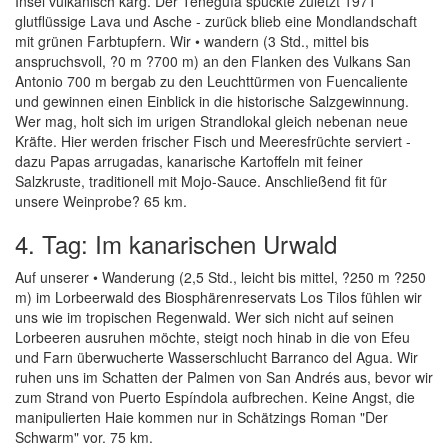
Insel vulkanisch karg. Der Teneguía spuckte zuletzt 1971
glutflüssige Lava und Asche - zurück blieb eine Mondlandschaft
mit grünen Farbtupfern. Wir • wandern (3 Std., mittel bis
anspruchsvoll, ?0 m ?700 m) an den Flanken des Vulkans San
Antonio 700 m bergab zu den Leuchttürmen von Fuencaliente
und gewinnen einen Einblick in die historische Salzgewinnung.
Wer mag, holt sich im urigen Strandlokal gleich nebenan neue
Kräfte. Hier werden frischer Fisch und Meeresfrüchte serviert -
dazu Papas arrugadas, kanarische Kartoffeln mit feiner
Salzkruste, traditionell mit Mojo-Sauce. Anschließend fit für
unsere Weinprobe? 65 km.
4. Tag: Im kanarischen Urwald
Auf unserer • Wanderung (2,5 Std., leicht bis mittel, ?250 m ?250
m) im Lorbeerwald des Biosphärenreservats Los Tilos fühlen wir
uns wie im tropischen Regenwald. Wer sich nicht auf seinen
Lorbeeren ausruhen möchte, steigt noch hinab in die von Efeu
und Farn überwucherte Wasserschlucht Barranco del Agua. Wir
ruhen uns im Schatten der Palmen von San Andrés aus, bevor wir
zum Strand von Puerto Espíndola aufbrechen. Keine Angst, die
manipulierten Haie kommen nur in Schätzings Roman "Der
Schwarm" vor. 75 km.