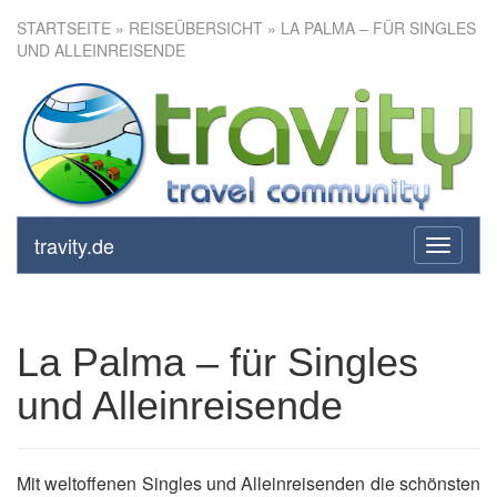
STARTSEITE
»
REISEÜBERSICHT
» LA PALMA – FÜR SINGLES
UND ALLEINREISENDE
La Palma – für Singles und
Alleinreisende
travity.de
toggle
navigati
La Palma – für Singles
und Alleinreisende
Mit weltoffenen Singles und Alleinreisenden die schönsten