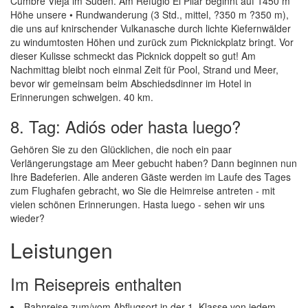
Cumbre Vieja im Süden. Am Refugio El Pilar beginnt auf 1450 m
Höhe unsere • Rundwanderung (3 Std., mittel, ?350 m ?350 m),
die uns auf knirschender Vulkanasche durch lichte Kiefernwälder
zu windumtosten Höhen und zurück zum Picknickplatz bringt. Vor
dieser Kulisse schmeckt das Picknick doppelt so gut! Am
Nachmittag bleibt noch einmal Zeit für Pool, Strand und Meer,
bevor wir gemeinsam beim Abschiedsdinner im Hotel in
Erinnerungen schwelgen. 40 km.
8. Tag: Adiós oder hasta luego?
Gehören Sie zu den Glücklichen, die noch ein paar
Verlängerungstage am Meer gebucht haben? Dann beginnen nun
Ihre Badeferien. Alle anderen Gäste werden im Laufe des Tages
zum Flughafen gebracht, wo Sie die Heimreise antreten - mit
vielen schönen Erinnerungen. Hasta luego - sehen wir uns
wieder?
Leistungen
Im Reisepreis enthalten
Bahnreise zum/vom Abflugsort in der 1. Klasse von jedem