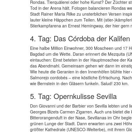
Rondas. Tierquälerei oder hohe Kunst? Der Züchter ste
Tod in der Arena hält. Fotogen balancieren Rondas w
Stadt Rainer Maria Rilke zu unsterblichen Versen insp
lauter kleine Häppchen zum Teilen. Mit (stier-)kämpfer
Stierkampfarena an Ernest Hemingway, der hier gern mi
4. Tag: Das Córdoba der Kalifen
Eine halbe Million Einwohner, 300 Moscheen und 17 Ho
Bagdad um die Wette. Daran erinnert die Mezquita (UN
eintauchen: Einst beteten in der Hauptmoschee der Kal
das Abendmahl. Gemeinsam gehen wir dann im einstige
Wie heute die Geranien in den Innenhöfen blühte hier ei
Salmorejo cordobés – eine köstliche Erfrischung. Nach
wie Bernstein in den Gläsern funkeln. Salud! 230 km.
5. Tag: Opernkulisse Sevilla
Don Giovanni und der Barbier von Sevilla lebten und li
Georges Bizets Carmen Zigarren. Auch uns bietet die 
Bitterorangenduft in der Nase, Sevillanas im Ohr beg
grünen Lunge der Stadt. Dann erwarten uns zwei Höhen
größter Kathedrale (UNESCO-Welterbe), mit ihrem Gloc