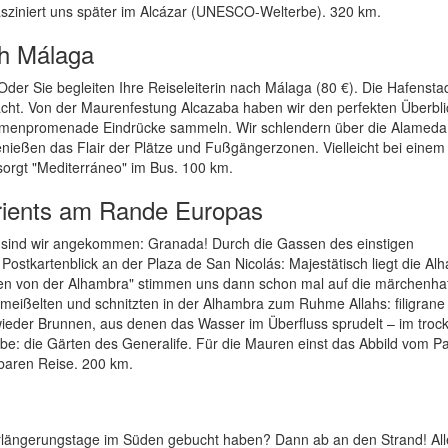
asziniert uns später im Alcázar (UNESCO-Welterbe). 320 km.
ch Málaga
der Sie begleiten Ihre Reiseleiterin nach Málaga (80 €). Die Hafensta
acht. Von der Maurenfestung Alcazaba haben wir den perfekten Überbli
almenpromenade Eindrücke sammeln. Wir schlendern über die Alameda
genießen das Flair der Plätze und Fußgängerzonen. Vielleicht bei einem
sorgt "Mediterráneo" im Bus. 100 km.
rients am Rande Europas
, sind wir angekommen: Granada! Durch die Gassen des einstigen
m Postkartenblick an der Plaza de San Nicolás: Majestätisch liegt die A
ngen von der Alhambra" stimmen uns dann schon mal auf die märchenha
eißelten und schnitzten in der Alhambra zum Ruhme Allahs: filigrane
ieder Brunnen, aus denen das Wasser im Überfluss sprudelt – im troc
abe: die Gärten des Generalife. Für die Mauren einst das Abbild vom Pa
rbaren Reise. 200 km.
erlängerungstage im Süden gebucht haben? Dann ab an den Strand! All