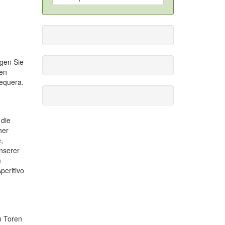
gen Sie
sen
tequera.
 die
ner
,
unserer
m
peritivo
n Toren