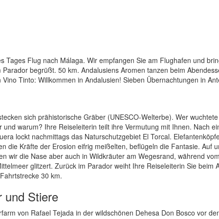
es Tages Flug nach Málaga. Wir empfangen Sie am Flughafen und brin
 im Parador begrüßt. 50 km. Andalusiens Aromen tanzen beim Abendes
n Vino Tinto: Willkommen in Andalusien! Sieben Übernachtungen in An
tecken sich prähistorische Gräber (UNESCO-Welterbe). Wer wuchtete
 und warum? Ihre Reiseleiterin teilt ihre Vermutung mit Ihnen. Nach ei
era lockt nachmittags das Naturschutzgebiet El Torcal. Elefantenköpfe
n die Kräfte der Erosion eifrig meißelten, beflügeln die Fantasie. Auf 
cken wir die Nase aber auch in Wildkräuter am Wegesrand, während vo
elmeer glitzert. Zurück im Parador weiht Ihre Reiseleiterin Sie beim A
 Fahrtstrecke 30 km.
r und Stiere
erfarm von Rafael Tejada in der wildschönen Dehesa Don Bosco vor de