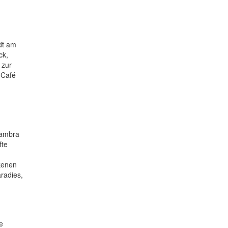
dt am
ck,
 zur
 Café
lhambra
fte
kenen
radies,
e