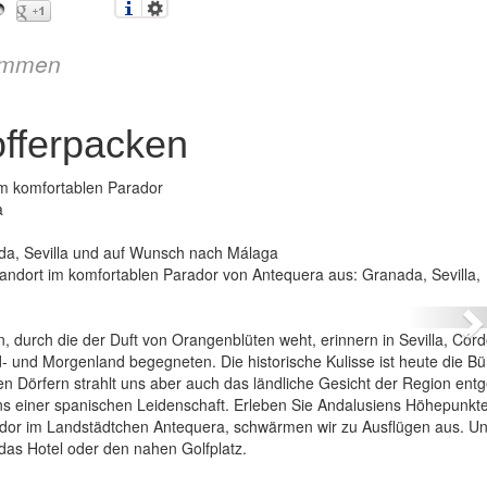
immen
fferpacken
em komfortablen Parador
a
a, Sevilla und auf Wunsch nach Málaga
ndalusien – ohne Kofferpacken
tandort im komfortablen Parador von Antequera aus: Granada, Sevilla,
N
, durch die der Duft von Orangenblüten weht, erinnern in Sevilla, Cór
- und Morgenland begegneten. Die historische Kulisse ist heute die Bü
n Dörfern strahlt uns aber auch das ländliche Gesicht der Region ent
uns einer spanischen Leidenschaft. Erleben Sie Andalusiens Höhepunkt
dor im Landstädtchen Antequera, schwärmen wir zu Ausflügen aus. U
das Hotel oder den nahen Golfplatz.