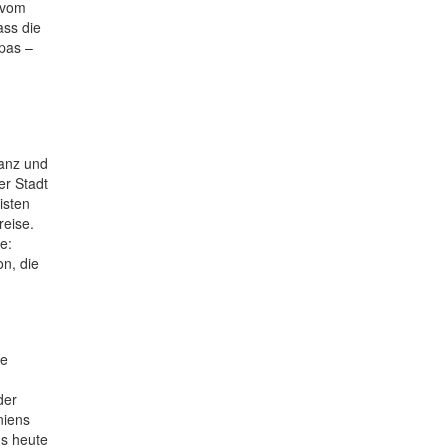
 vom
ass die
apas –
zanz und
er Stadt
isten
reise.
e:
on, die
te
der
niens
ns heute