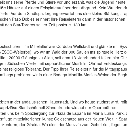
llt uns seine Pferde und Stiere vor und erzählt, was die Jugend heute
eiße Häuser auf einem Felsplateau über dem Abgrund. Kein Wunder, d
irierte. Vor dem Stadtspaziergang erwartet uns eine kleine Stärkung: T
ischen Paso Dobles erinnert Ihre Reiseleiterin dann in der historischen
t den Star-Toreros seiner Zeit posierte. 180 km.
chschulen – im Mittelalter war Córdoba Weltstadt und glänzte mit By
ESCO-Welterbe), wo wir im Wald der 800 Säulen ins spirituelle Herz d
ifen 20000 Gläubige zu Allah, seit dem 13. Jahrhundert feiern hier Chr
n Jüdischen Viertel mit sephardischer Musik im Ohr auf Entdeckungs
nst religiöse Toleranz. Der Tipp Ihrer Reiseleiterin für die Mittagspaus
mittags probieren wir in einer Bodega Montilla-Moriles-Weine der Regi
ebten in der andalusischen Hauptstadt. Und wo heute studiert wird, roll
kapriziöse Stadtschönheit Sinnenfreude wie auf der Opernbühne:
leiten uns beim Spaziergang zur Plaza de España im María-Luisa-Park, 
flüge mittelalterlicher Kunst: Goldschätze aus der Neuen Welt in Spa
kenturm, der Giralda. Wo einst der Muezzin zum Gebet rief, liegen u