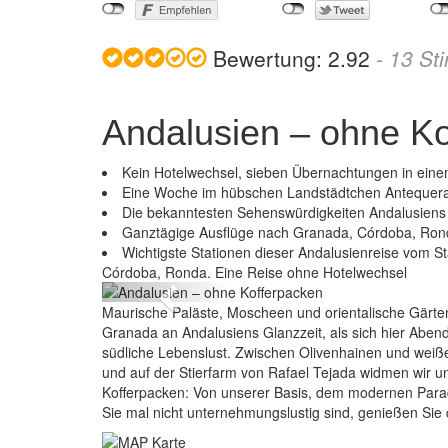
Bewertung:
2.92
-
13
St
Andalusien – ohne Ko
Kein Hotelwechsel, sieben Übernachtungen in ein
Eine Woche im hübschen Landstädtchen Antequer
Die bekanntesten Sehenswürdigkeiten Andalusiens
Ganztägige Ausflüge nach Granada, Córdoba, Rond
A
Wichtigste Stationen dieser Andalusienreise vom S
Córdoba, Ronda. Eine Reise ohne Hotelwechsel
Previous
Maurische Paläste, Moscheen und orientalische Gärten
Granada an Andalusiens Glanzzeit, als sich hier Abend
südliche Lebenslust. Zwischen Olivenhainen und weiße
und auf der Stierfarm von Rafael Tejada widmen wir 
Kofferpacken: Von unserer Basis, dem modernen Para
Sie mal nicht unternehmungslustig sind, genießen Sie 