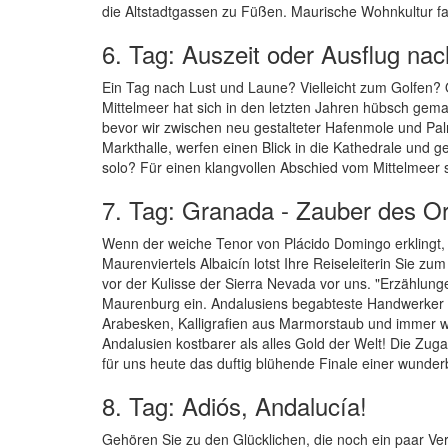
die Altstadtgassen zu Füßen. Maurische Wohnkultur f
6. Tag: Auszeit oder Ausflug na
Ein Tag nach Lust und Laune? Vielleicht zum Golfen? O
Mittelmeer hat sich in den letzten Jahren hübsch gem
bevor wir zwischen neu gestalteter Hafenmole und P
Markthalle, werfen einen Blick in die Kathedrale und 
solo? Für einen klangvollen Abschied vom Mittelmeer 
7. Tag: Granada - Zauber des O
Wenn der weiche Tenor von Plácido Domingo erklingt
Maurenviertels Albaicín lotst Ihre Reiseleiterin Sie zu
vor der Kulisse der Sierra Nevada vor uns. "Erzählu
Maurenburg ein. Andalusiens begabteste Handwerker m
Arabesken, Kalligrafien aus Marmorstaub und immer w
Andalusien kostbarer als alles Gold der Welt! Die Zug
für uns heute das duftig blühende Finale einer wunde
8. Tag: Adiós, Andalucía!
Gehören Sie zu den Glücklichen, die noch ein paar V