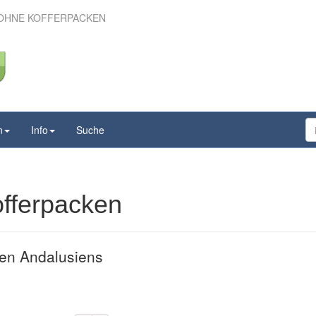
 OHNE KOFFERPACKEN
 – ohne Kofferpacken
n
Info
Suche
fferpacken
en Andalusiens