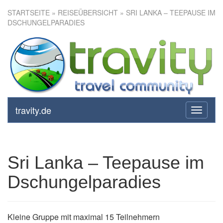
STARTSEITE
»
REISEÜBERSICHT
» SRI LANKA – TEEPAUSE IM
DSCHUNGELPARADIES
Sri Lanka – Teepause im
Dschungelparadies
travity.de
toggle
navigati
Sri Lanka – Teepause im
Dschungelparadies
Kleine Gruppe mit maximal 15 Teilnehmern