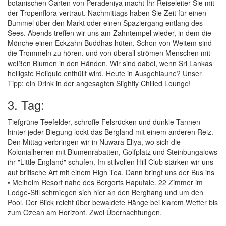
botanischen Garten von Peradeniya macht Ihr Reiseleiter Sie mit
der Tropenflora vertraut. Nachmittags haben Sie Zeit für einen
Bummel über den Markt oder einen Spaziergang entlang des
Sees. Abends treffen wir uns am Zahntempel wieder, in dem die
Mönche einen Eckzahn Buddhas hüten. Schon von Weitem sind
die Trommeln zu hören, und von überall strömen Menschen mit
weißen Blumen in den Händen. Wir sind dabei, wenn Sri Lankas
heiligste Reliquie enthüllt wird. Heute in Ausgehlaune? Unser
Tipp: ein Drink in der angesagten Slightly Chilled Lounge!
3. Tag:
Tiefgrüne Teefelder, schroffe Felsrücken und dunkle Tannen –
hinter jeder Biegung lockt das Bergland mit einem anderen Reiz.
Den Mittag verbringen wir in Nuwara Eliya, wo sich die
Kolonialherren mit Blumenrabatten, Golfplatz und Steinbungalows
ihr "Little England" schufen. Im stilvollen Hill Club stärken wir uns
auf britische Art mit einem High Tea. Dann bringt uns der Bus ins
• Melheim Resort nahe des Bergorts Haputale. 22 Zimmer im
Lodge-Stil schmiegen sich hier an den Berghang und um den
Pool. Der Blick reicht über bewaldete Hänge bei klarem Wetter bis
zum Ozean am Horizont. Zwei Übernachtungen.