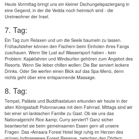
Heute Vormittag bringt uns ein kleiner Dschungelspaziergang in
eine Gegend, in der die Vedda noch heimisch sind - die
Ureinwohner der Insel.
7. Tag:
Ein Tag zum Relaxen und um die Seele baumeln zu lassen.
Frühaufsteher können den Fischern beim Einholen ihres Fangs
zuschauen. Wenn Sie Lust auf Wassersport haben - kein
Problem: Kajakfahren und Windsurfen gehören zum Angebot des
Resorts. Wenn Sie lieber chillen wollen: Die Bar serviert leckere
Drinks. Oder Sie werfen einen Blick auf das Spa-Menü, denn
nichts geht über eine entspannende Massage.
8. Tag:
Tempel, Paläste und Buddhastatuen erkunden wir heute in der
alten Königsstadt Polonnaruwa mit dem Fahrrad. Mittags sind wir
bei einer sri-lankischen Familie zu Gast. Ob sie uns das
Nationalgericht Rice &amp; Curry serviert? Ganz sicher
beantwortet sie beim gemeinsamen Essen gern all unsere
Fragen. Das •Amaara Forest Hotel liegt ruhig im Herzen des
grünen Indigaswewa Forest Reserve, zwischen den Dörfern