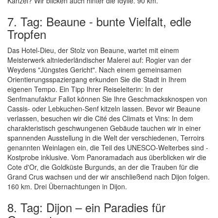
Kanzel? Wir blicken auch hinter die Idylle. 90 km.
7. Tag: Beaune - bunte Vielfalt, edle
Tropfen
Das Hotel-Dieu, der Stolz von Beaune, wartet mit einem
Meisterwerk altniederländischer Malerei auf: Rogier van der
Weydens "Jüngstes Gericht". Nach einem gemeinsamen
Orientierungsspaziergang erkunden Sie die Stadt in Ihrem
eigenen Tempo. Ein Tipp Ihrer Reiseleiterin: In der
Senfmanufaktur Fallot können Sie Ihre Geschmacksknospen von
Cassis- oder Lebkuchen-Senf kitzeln lassen. Bevor wir Beaune
verlassen, besuchen wir die Cité des Climats et Vins: In dem
charakteristisch geschwungenen Gebäude tauchen wir in einer
spannenden Ausstellung in die Welt der verschiedenen, Terroirs
genannten Weinlagen ein, die Teil des UNESCO-Welterbes sind -
Kostprobe inklusive. Vom Panoramadach aus überblicken wir die
Cote d'Or, die Goldküste Burgunds, an der die Trauben für die
Grand Crus wachsen und der wir anschließend nach Dijon folgen.
160 km. Drei Übernachtungen in Dijon.
8. Tag: Dijon – ein Paradies für