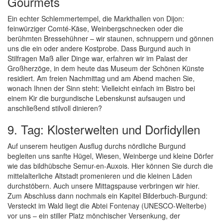
Gourmets
Ein echter Schlemmertempel, die Markthallen von Dijon:
feinwürziger Comté-Käse, Weinbergschnecken oder die
berühmten Bressehühner – wir staunen, schnuppern und gönnen
uns die ein oder andere Kostprobe. Dass Burgund auch in
Stilfragen Maß aller Dinge war, erfahren wir im Palast der
Großherzöge, in dem heute das Museum der Schönen Künste
residiert. Am freien Nachmittag und am Abend machen Sie,
wonach Ihnen der Sinn steht: Vielleicht einfach im Bistro bei
einem Kir die burgundische Lebenskunst aufsaugen und
anschließend stilvoll dinieren?
9. Tag: Klosterwelten und Dorfidyllen
Auf unserem heutigen Ausflug durchs nördliche Burgund
begleiten uns sanfte Hügel, Wiesen, Weinberge und kleine Dörfer
wie das bildhübsche Semur-en-Auxois. Hier können Sie durch die
mittelalterliche Altstadt promenieren und die kleinen Läden
durchstöbern. Auch unsere Mittagspause verbringen wir hier.
Zum Abschluss dann nochmals ein Kapitel Bilderbuch-Burgund:
Versteckt im Wald liegt die Abtei Fontenay (UNESCO-Welterbe)
vor uns – ein stiller Platz mönchischer Versenkung, der