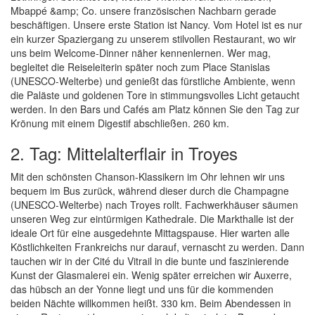
Mbappé &amp; Co. unsere französischen Nachbarn gerade
beschäftigen. Unsere erste Station ist Nancy. Vom Hotel ist es nur
ein kurzer Spaziergang zu unserem stilvollen Restaurant, wo wir
uns beim Welcome-Dinner näher kennenlernen. Wer mag,
begleitet die Reiseleiterin später noch zum Place Stanislas
(UNESCO-Welterbe) und genießt das fürstliche Ambiente, wenn
die Paläste und goldenen Tore in stimmungsvolles Licht getaucht
werden. In den Bars und Cafés am Platz können Sie den Tag zur
Krönung mit einem Digestif abschließen. 260 km.
2. Tag: Mittelalterflair in Troyes
Mit den schönsten Chanson-Klassikern im Ohr lehnen wir uns
bequem im Bus zurück, während dieser durch die Champagne
(UNESCO-Welterbe) nach Troyes rollt. Fachwerkhäuser säumen
unseren Weg zur eintürmigen Kathedrale. Die Markthalle ist der
ideale Ort für eine ausgedehnte Mittagspause. Hier warten alle
Köstlichkeiten Frankreichs nur darauf, vernascht zu werden. Dann
tauchen wir in der Cité du Vitrail in die bunte und faszinierende
Kunst der Glasmalerei ein. Wenig später erreichen wir Auxerre,
das hübsch an der Yonne liegt und uns für die kommenden
beiden Nächte willkommen heißt. 330 km. Beim Abendessen in