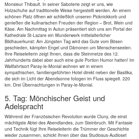
Monsieur Thibault. In seiner Saboterie zeigt er uns, wie
Holzschuhe auf traditionelle Weise hergestellt werden. An einem
schönen Platz öffnen wir schließlich unseren Picknickkorb und
genießen die kulinarischen Freuden der Region – Brot, Wein und
Käse. Am Nachmittag in Autun präsentiert sich uns am Portal der
Kathedrale St-Lazare ein Wunderwerk mittelalterlicher
Bildhauerkunst: Am Jüngsten Tag wird das Gute vom Bösen
geschieden, kämpfen Engel und Dämonen um Menschenseelen.
Ihre Reiseleiterin zeigt Ihnen, dass die Steinmetze des 12.
Jahrhunderts dabei aber auch eine gute Portion Humor hatten! Im
Wallfahrtsort Paray-le-Monial wohnen wir in einem
sympathischen, familiengeführten Hotel direkt neben der Basilika,
die sich im Licht der Abendsonne fotogen im Fluss spiegelt. 220
km. Drei Übernachtungen in Paray-le-Monial.
5. Tag: Mönchischer Geist und
Adelspracht
Während der Französischen Revolution wurde Cluny, die einst
mächtigste Abtei des Abendlandes, zum Steinbruch. Mit Fantasie
und Technik fügt Ihre Reiseleiterin die Trümmer der Geschichte
wieder zusammen, schickt Ihnen über das Studiosus-Audioset