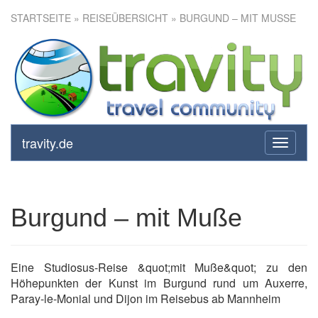
STARTSEITE
»
REISEÜBERSICHT
» BURGUND – MIT MUSSE
Burgund – mit Muße
travity.de
toggle
navigati
Burgund – mit Muße
Eine Studiosus-Reise &quot;mit Muße&quot; zu den
Höhepunkten der Kunst im Burgund rund um Auxerre,
Paray-le-Monial und Dijon im Reisebus ab Mannheim