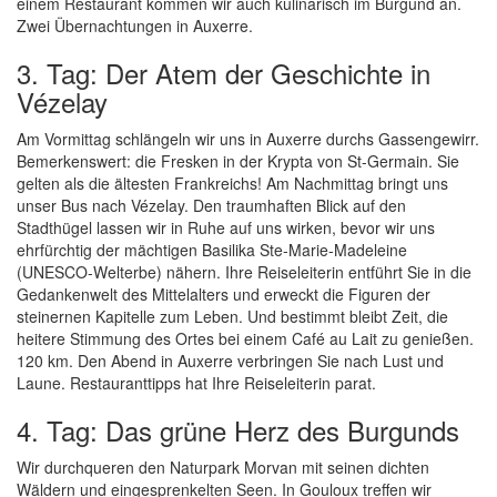
einem Restaurant kommen wir auch kulinarisch im Burgund an.
Zwei Übernachtungen in Auxerre.
3. Tag: Der Atem der Geschichte in
Vézelay
Am Vormittag schlängeln wir uns in Auxerre durchs Gassengewirr.
Bemerkenswert: die Fresken in der Krypta von St-Germain. Sie
gelten als die ältesten Frankreichs! Am Nachmittag bringt uns
unser Bus nach Vézelay. Den traumhaften Blick auf den
Stadthügel lassen wir in Ruhe auf uns wirken, bevor wir uns
ehrfürchtig der mächtigen Basilika Ste-Marie-Madeleine
(UNESCO-Welterbe) nähern. Ihre Reiseleiterin entführt Sie in die
Gedankenwelt des Mittelalters und erweckt die Figuren der
steinernen Kapitelle zum Leben. Und bestimmt bleibt Zeit, die
heitere Stimmung des Ortes bei einem Café au Lait zu genießen.
120 km. Den Abend in Auxerre verbringen Sie nach Lust und
Laune. Restauranttipps hat Ihre Reiseleiterin parat.
4. Tag: Das grüne Herz des Burgunds
Wir durchqueren den Naturpark Morvan mit seinen dichten
Wäldern und eingesprenkelten Seen. In Gouloux treffen wir