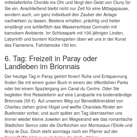
mittelalterliche Choräle ins Ohr und fängt den Geist von Cluny für
Sie ein. Anschließend bleibt nicht nur Zeit für eine Mittagspause,
sondern auch, um ganz individuell den Zauber der Anlage
nachwirken zu lassen. Bestens erhalten, prächtig und heiter
empfängt uns schließlich das Wasserschloss Cormatin mit
barockem Ambiente. Im Schlosspark mit 100-jährigen Linden,
Labyrinth und buntem Küchengarten üben wir uns in der Kunst
des Flanierens. Fahrtstrecke 150 km.
6. Tag: Freizeit in Paray oder
Landleben im Brionnais
Der heutige Tag in Paray gehört Ihnen! Ruhe und Entspannung
finden Sie mit einem guten Buch in einem der öffentlichen Parks
oder bei einem Spaziergang am Canal du Centre. Oder Sie
begleiten Ihre Reiseleiterin auf eine Landpartie ins bodenständige
Brionnais (55 €). Auf unserem Weg zur Benediktinerabtei von
Charlieu ziehen grüne Hügel und weiße Charolais-Rinder am
Busfenster vorbei, und auch später am Tag überraschen uns
immer wieder kleine Juwelen am Wegesrand wie das romantische
Städtchen Semur oder die Dorfkirchen von Montceaux-l’Etoile und
Anzy-le-Duc. Doch steht sonntags noch ein Pfarrer auf der