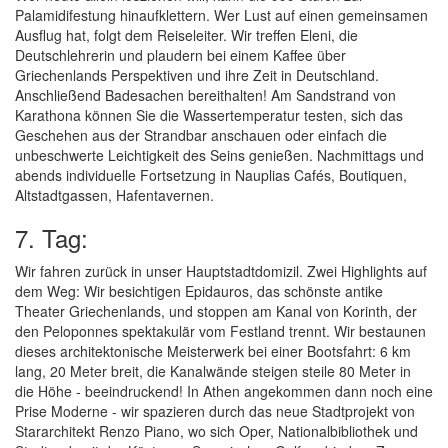
Palamidifestung hinaufklettern. Wer Lust auf einen gemeinsamen
Ausflug hat, folgt dem Reiseleiter. Wir treffen Eleni, die
Deutschlehrerin und plaudern bei einem Kaffee über
Griechenlands Perspektiven und ihre Zeit in Deutschland.
Anschließend Badesachen bereithalten! Am Sandstrand von
Karathona können Sie die Wassertemperatur testen, sich das
Geschehen aus der Strandbar anschauen oder einfach die
unbeschwerte Leichtigkeit des Seins genießen. Nachmittags und
abends individuelle Fortsetzung in Nauplias Cafés, Boutiquen,
Altstadtgassen, Hafentavernen.
7. Tag:
Wir fahren zurück in unser Hauptstadtdomizil. Zwei Highlights auf
dem Weg: Wir besichtigen Epidauros, das schönste antike
Theater Griechenlands, und stoppen am Kanal von Korinth, der
den Peloponnes spektakulär vom Festland trennt. Wir bestaunen
dieses architektonische Meisterwerk bei einer Bootsfahrt: 6 km
lang, 20 Meter breit, die Kanalwände steigen steile 80 Meter in
die Höhe - beeindruckend! In Athen angekommen dann noch eine
Prise Moderne - wir spazieren durch das neue Stadtprojekt von
Stararchitekt Renzo Piano, wo sich Oper, Nationalbibliothek und