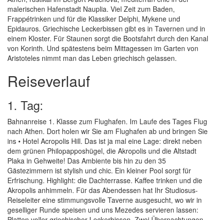
malerischen Hafenstadt Nauplia. Viel Zeit zum Baden,
Frappétrinken und für die Klassiker Delphi, Mykene und
Epidauros. Griechische Leckerbissen gibt es in Tavernen und in
einem Kloster. Für Staunen sorgt die Bootsfahrt durch den Kanal
von Korinth. Und spätestens beim Mittagessen im Garten von
Aristoteles nimmt man das Leben griechisch gelassen.
Reiseverlauf
1. Tag:
Bahnanreise 1. Klasse zum Flughafen. Im Laufe des Tages Flug
nach Athen. Dort holen wir Sie am Flughafen ab und bringen Sie
ins • Hotel Acropolis Hill. Das ist ja mal eine Lage: direkt neben
dem grünen Philopapposhügel, die Akropolis und die Altstadt
Plaka in Gehweite! Das Ambiente bis hin zu den 35
Gästezimmern ist stylish und chic. Ein kleiner Pool sorgt für
Erfrischung. Highlight: die Dachterrasse. Kaffee trinken und die
Akropolis anhimmeln. Für das Abendessen hat Ihr Studiosus-
Reiseleiter eine stimmungsvolle Taverne ausgesucht, wo wir in
geselliger Runde speisen und uns Mezedes servieren lassen:
Platten voller griechischer Leckerbissen. Zwei Übernachtungen