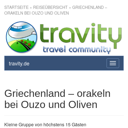
STARTSEITE
»
REISEÜBERSICHT
» GRIECHENLAND –
ORAKELN BEI OUZO UND OLIVEN
Griechenland – orakeln bei
Ouzo und Oliven
travity.de
toggle
navigati
Griechenland – orakeln
bei Ouzo und Oliven
Kleine Gruppe von höchstens 15 Gästen