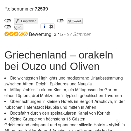
Reisenummer
72539
Bewertung:
3.15
-
27
Stimmen
Griechenland – orakeln
bei Ouzo und Oliven
Die wichtigsten Highlights und mediterrane Urlaubsstimmung
zwischen Athen, Delphi, Epidauros und Nauplia
Mittagsimbiss in einem Kloster, ein Mittagessen im Garten
eines Töpfers, drei Mahlzeiten in typisch griechischen Tavernen
Übernachtungen in kleinen Hotels im Bergort Arachova, in der
hübschen Hafenstadt Nauplia und mitten in Athen
Bootsfahrt durch den spektakulären Kanal von Korinth
Kleine Gruppe von höchstens 15 Gästen
Previous
Next
Griechenland entspannt und spannend: stilvolle Hotels - stylish in
Athen, rustikal im Bergort Arachova, mediterran chic in der