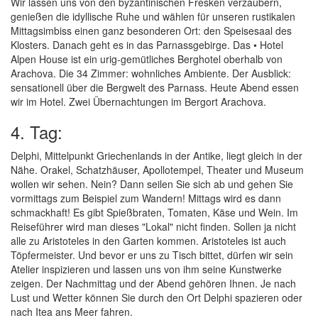
Wir lassen uns von den byzantinischen Fresken verzaubern,
genießen die idyllische Ruhe und wählen für unseren rustikalen
Mittagsimbiss einen ganz besonderen Ort: den Speisesaal des
Klosters. Danach geht es in das Parnassgebirge. Das • Hotel
Alpen House ist ein urig-gemütliches Berghotel oberhalb von
Arachova. Die 34 Zimmer: wohnliches Ambiente. Der Ausblick:
sensationell über die Bergwelt des Parnass. Heute Abend essen
wir im Hotel. Zwei Übernachtungen im Bergort Arachova.
4. Tag:
Delphi, Mittelpunkt Griechenlands in der Antike, liegt gleich in der
Nähe. Orakel, Schatzhäuser, Apollotempel, Theater und Museum
wollen wir sehen. Nein? Dann seilen Sie sich ab und gehen Sie
vormittags zum Beispiel zum Wandern! Mittags wird es dann
schmackhaft! Es gibt Spießbraten, Tomaten, Käse und Wein. Im
Reiseführer wird man dieses "Lokal" nicht finden. Sollen ja nicht
alle zu Aristoteles in den Garten kommen. Aristoteles ist auch
Töpfermeister. Und bevor er uns zu Tisch bittet, dürfen wir sein
Atelier inspizieren und lassen uns von ihm seine Kunstwerke
zeigen. Der Nachmittag und der Abend gehören Ihnen. Je nach
Lust und Wetter können Sie durch den Ort Delphi spazieren oder
nach Itea ans Meer fahren.