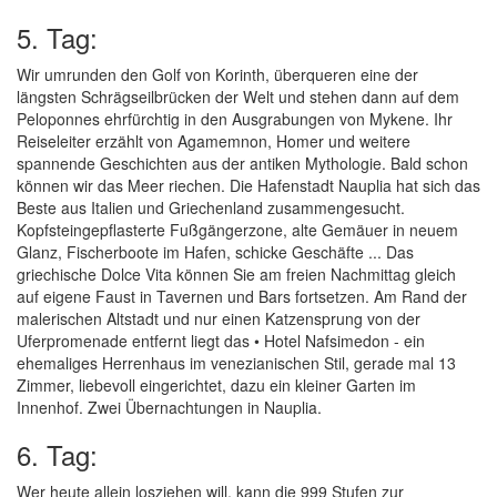
5. Tag:
Wir umrunden den Golf von Korinth, überqueren eine der
längsten Schrägseilbrücken der Welt und stehen dann auf dem
Peloponnes ehrfürchtig in den Ausgrabungen von Mykene. Ihr
Reiseleiter erzählt von Agamemnon, Homer und weitere
spannende Geschichten aus der antiken Mythologie. Bald schon
können wir das Meer riechen. Die Hafenstadt Nauplia hat sich das
Beste aus Italien und Griechenland zusammengesucht.
Kopfsteingepflasterte Fußgängerzone, alte Gemäuer in neuem
Glanz, Fischerboote im Hafen, schicke Geschäfte ... Das
griechische Dolce Vita können Sie am freien Nachmittag gleich
auf eigene Faust in Tavernen und Bars fortsetzen. Am Rand der
malerischen Altstadt und nur einen Katzensprung von der
Uferpromenade entfernt liegt das • Hotel Nafsimedon - ein
ehemaliges Herrenhaus im venezianischen Stil, gerade mal 13
Zimmer, liebevoll eingerichtet, dazu ein kleiner Garten im
Innenhof. Zwei Übernachtungen in Nauplia.
6. Tag:
Wer heute allein losziehen will, kann die 999 Stufen zur