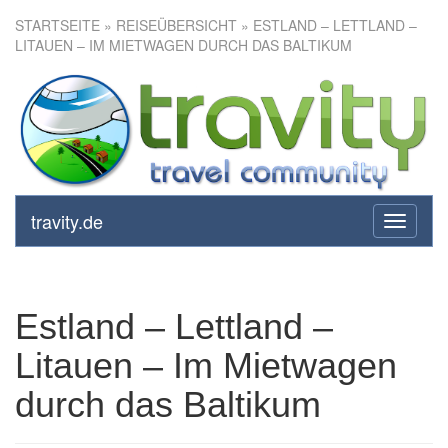
STARTSEITE
»
REISEÜBERSICHT
» ESTLAND – LETTLAND –
LITAUEN – IM MIETWAGEN DURCH DAS BALTIKUM
Estland – Lettland – Litauen –
Im Mietwagen durch das
Baltikum
travity.de
toggle
navigati
Estland – Lettland –
Litauen – Im Mietwagen
durch das Baltikum