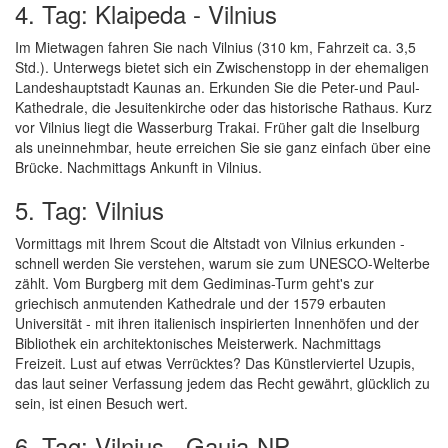
4. Tag: Klaipeda - Vilnius
Im Mietwagen fahren Sie nach Vilnius (310 km, Fahrzeit ca. 3,5
Std.). Unterwegs bietet sich ein Zwischenstopp in der ehemaligen
Landeshauptstadt Kaunas an. Erkunden Sie die Peter-und Paul-
Kathedrale, die Jesuitenkirche oder das historische Rathaus. Kurz
vor Vilnius liegt die Wasserburg Trakai. Früher galt die Inselburg
als uneinnehmbar, heute erreichen Sie sie ganz einfach über eine
Brücke. Nachmittags Ankunft in Vilnius.
5. Tag: Vilnius
Vormittags mit Ihrem Scout die Altstadt von Vilnius erkunden -
schnell werden Sie verstehen, warum sie zum UNESCO-Welterbe
zählt. Vom Burgberg mit dem Gediminas-Turm geht's zur
griechisch anmutenden Kathedrale und der 1579 erbauten
Universität - mit ihren italienisch inspirierten Innenhöfen und der
Bibliothek ein architektonisches Meisterwerk. Nachmittags
Freizeit. Lust auf etwas Verrücktes? Das Künstlerviertel Uzupis,
das laut seiner Verfassung jedem das Recht gewährt, glücklich zu
sein, ist einen Besuch wert.
6. Tag: Vilnius - Gauja-NP