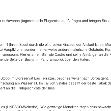
 in Havanna (tagesaktuelle Flugpreise auf Anfrage) und bringen Sie zu
 mit Ihrem Scout durch die pittoresken Gassen der Altstadt ist ein Mu
rocke Hauptkirche, sondern reihenweise andere malerische Gebäude. Kur
ionsmuseum. Hier erfahren Sie, wie Castro und seine Anhänger an die 
gende Seite der Bucht mit Panoramablick über den Hafen.
 Stopp im Bioreservat Las Terrazas, bevor es weiter nach Soroa geht.
ischung am Wasserfall. Im Tal von Vinales gedeiht der beste Tabak de
ert an die Frühgeschichte der Insel.
inales (UNESCO-Welterbe): Wie gewaltige Monolithe ragen grün bewach