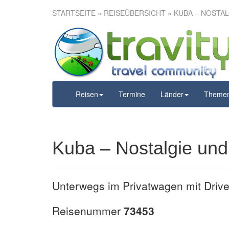
STARTSEITE
»
REISEÜBERSICHT
» KUBA – NOSTA
Kuba – Nosta
Reisen
Termine
Länder
Theme
Kuba – Nostalgie un
Unterwegs im Privatwagen mit Drive
Reisenummer
73453