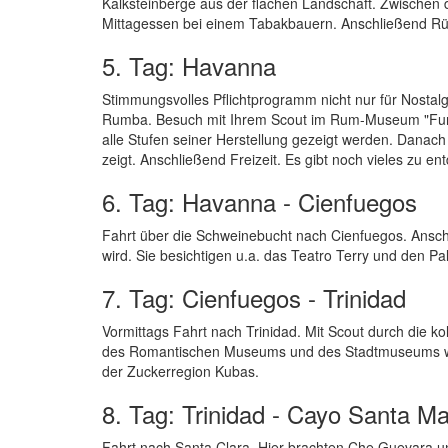
Kalksteinberge aus der flachen Landschaft. Zwische
Mittagessen bei einem Tabakbauern. Anschließend Rü
5. Tag: Havanna
Stimmungsvolles Pflichtprogramm nicht nur für Nostal
Rumba. Besuch mit Ihrem Scout im Rum-Museum "Fun
alle Stufen seiner Herstellung gezeigt werden. Danach
zeigt. Anschließend Freizeit. Es gibt noch vieles zu en
6. Tag: Havanna - Cienfuegos
Fahrt über die Schweinebucht nach Cienfuegos. Anschl
wird. Sie besichtigen u.a. das Teatro Terry und den Pal
7. Tag: Cienfuegos - Trinidad
Vormittags Fahrt nach Trinidad. Mit Scout durch die ko
des Romantischen Museums und des Stadtmuseums weit
der Zuckerregion Kubas.
8. Tag: Trinidad - Cayo Santa Ma
Fahrt nach Santa Clara. Hier brachten Che Guevara u