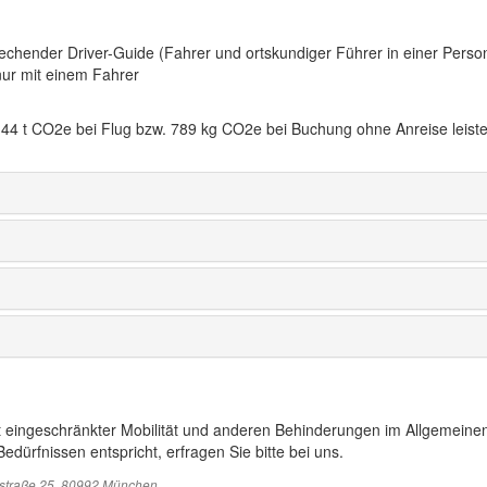
echender Driver-Guide (Fahrer und ortskundiger Führer in einer Person
nur mit einem Fahrer
44 t CO2e bei Flug bzw. 789 kg CO2e bei Buchung ohne Anreise leiste
t eingeschränkter Mobilität und anderen Behinderungen im Allgemeinen
edürfnissen entspricht, erfragen Sie bitte bei uns.
sstraße 25, 80992 München