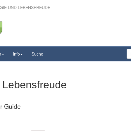
LGIE UND LEBENSFREUDE
lgie und Lebensfreude
n
Info
Suche
d Lebensfreude
r-Guide