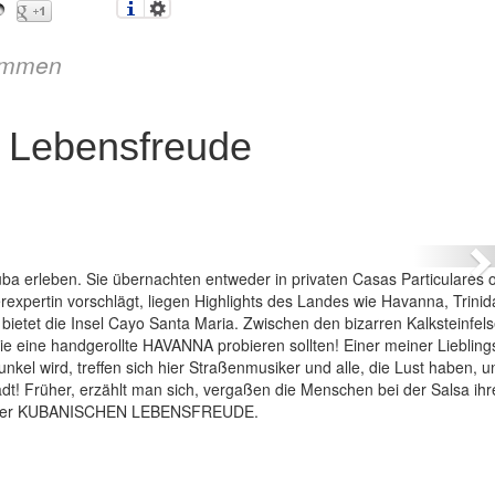
immen
d Lebensfreude
– Nostalgie und Lebensfreude
N
uba erleben. Sie übernachten entweder in privaten Casas Particulares o
expertin vorschlägt, liegen Highlights des Landes wie Havanna, Trini
ietet die Insel Cayo Santa Maria. Zwischen den bizarren Kalksteinfel
ie eine handgerollte HAVANNA probieren sollten! Einer meiner Liebling
el wird, treffen sich hier Straßenmusiker und alle, die Lust haben, 
adt! Früher, erzählt man sich, vergaßen die Menschen bei der Salsa ih
ruck der KUBANISCHEN LEBENSFREUDE.