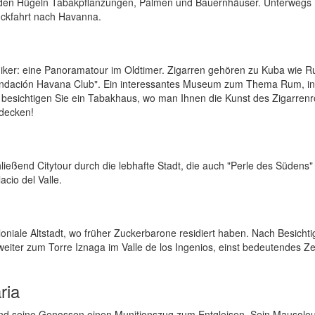
n den Hügeln Tabakpflanzungen, Palmen und Bauernhäuser. Unterwegs
ckfahrt nach Havanna.
giker: eine Panoramatour im Oldtimer. Zigarren gehören zu Kuba wie 
dación Havana Club". Ein interessantes Museum zum Thema Rum, i
 besichtigen Sie ein Tabakhaus, wo man Ihnen die Kunst des Zigarrenr
tdecken!
ießend Citytour durch die lebhafte Stadt, die auch "Perle des Südens
acio del Valle.
loniale Altstadt, wo früher Zuckerbarone residiert haben. Nach Besicht
er zum Torre Iznaga im Valle de los Ingenios, einst bedeutendes Z
ria
nd seine Genossen einen Munitionszug zum Entgleisen. Sein Mausoleu