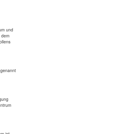
Rum und
n dem
ollens
" genannt
igung
entrum
m ist