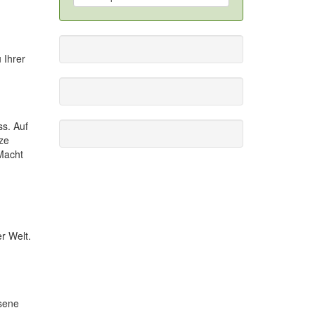
 Ihrer
ss. Auf
ze
Macht
r Welt.
sene