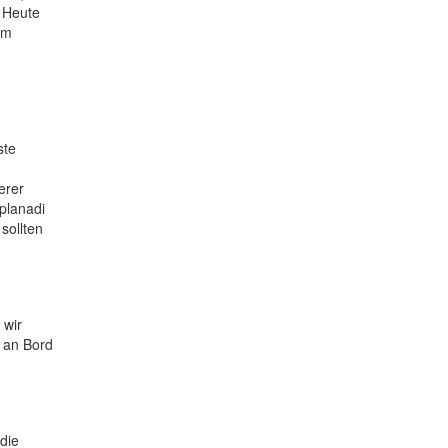
. Heute
im
ste
erer
planadi
sollten
 wir
r an Bord
die