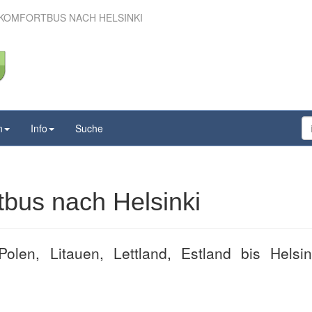
 KOMFORTBUS NACH HELSINKI
 im Komfortbus nach
Helsinki
n
Info
Suche
tbus nach Helsinki
olen, Litauen, Lettland, Estland bis Helsi