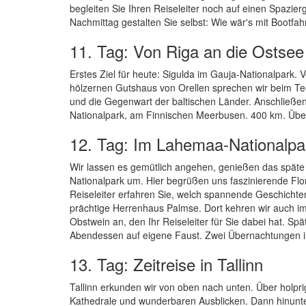
begleiten Sie Ihren Reiseleiter noch auf einen Spazier
Nachmittag gestalten Sie selbst: Wie wär's mit Bootf
11. Tag: Von Riga an die Ostsee
Erstes Ziel für heute: Sigulda im Gauja-Nationalpark
hölzernen Gutshaus von Orellen sprechen wir beim Tee
und die Gegenwart der baltischen Länder. Anschließen
Nationalpark, am Finnischen Meerbusen. 400 km. Über
12. Tag: Im Lahemaa-Nationalpa
Wir lassen es gemütlich angehen, genießen das spät
Nationalpark um. Hier begrüßen uns faszinierende Flor
Reiseleiter erfahren Sie, welch spannende Geschichten
prächtige Herrenhaus Palmse. Dort kehren wir auch i
Obstwein an, den Ihr Reiseleiter für Sie dabei hat. Spä
Abendessen auf eigene Faust. Zwei Übernachtungen in
13. Tag: Zeitreise in Tallinn
Tallinn erkunden wir von oben nach unten. Über holp
Kathedrale und wunderbaren Ausblicken. Dann hinunte