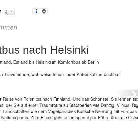
immen
tbus nach Helsinki
tland, Estland bis Helsinki im Komfortbus ab Berlin
nach Travemünde; wahlweise Innen- oder Außenkabine buchbar
kum – im Komfortbus nach Helsinki
N
r Reise von Polen bis nach Finnland. Und das Schönste: Sie lehnen si
 der Sie auf einer Traumroute zu Stadtperlen wie Danzig, Vilnius, Rig
nden Landschaften wie dem Vogelparadies Kurische Nehrung mit Europas
tionalparks. Zum Finale geht es entspannt per Fähre über die Osts