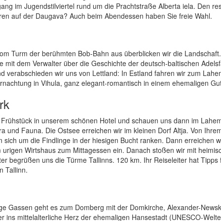
gang im Jugendstilviertel rund um die Prachtstraße Alberta iela. Den res
ahren auf der Daugava? Auch beim Abendessen haben Sie freie Wahl.
. Vom Turm der berühmten Bob-Bahn aus überblicken wir die Landschaft
 mit dem Verwalter über die Geschichte der deutsch-baltischen Adelsf
d verabschieden wir uns von Lettland: In Estland fahren wir zum Lah
nachtung in Vihula, ganz elegant-romantisch in einem ehemaligen Gut
rk
e Frühstück in unserem schönen Hotel und schauen uns dann im Lahe
a und Fauna. Die Ostsee erreichen wir im kleinen Dorf Altja. Von Ihre
 sich um die Findlinge in der hiesigen Bucht ranken. Dann erreichen w
m urigen Wirtshaus zum Mittagessen ein. Danach stoßen wir mit heimi
ter begrüßen uns die Türme Tallinns. 120 km. Ihr Reiseleiter hat Tipps 
 Tallinn.
rige Gassen geht es zum Domberg mit der Domkirche, Alexander-Newsk
r ins mittelalterliche Herz der ehemaligen Hansestadt (UNESCO-Welter