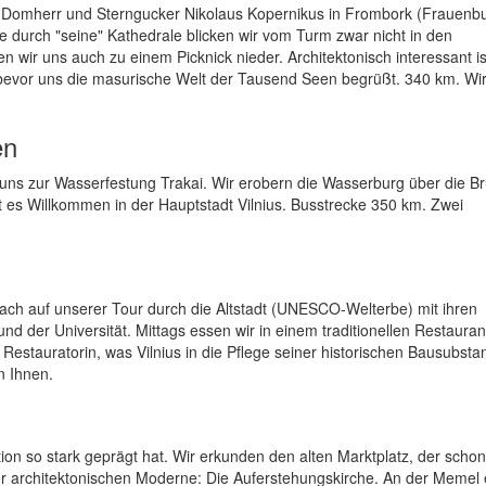
te Domherr und Sterngucker Nikolaus Kopernikus in Frombork (Frauenb
de durch "seine" Kathedrale blicken wir vom Turm zwar nicht in den
n wir uns auch zu einem Picknick nieder. Architektonisch interessant i
 bevor uns die masurische Welt der Tausend Seen begrüßt. 340 km. Wi
en
 uns zur Wasserfestung Trakai. Wir erobern die Wasserburg über die B
ßt es Willkommen in der Hauptstadt Vilnius. Busstrecke 350 km. Zwei
wach auf unserer Tour durch die Altstadt (UNESCO-Welterbe) mit ihren
 der Universität. Mittags essen wir in einem traditionellen Restaurant
Restauratorin, was Vilnius in die Pflege seiner historischen Bausubsta
n Ihnen.
tion so stark geprägt hat. Wir erkunden den alten Marktplatz, der schon
er architektonischen Moderne: Die Auferstehungskirche. An der Memel 