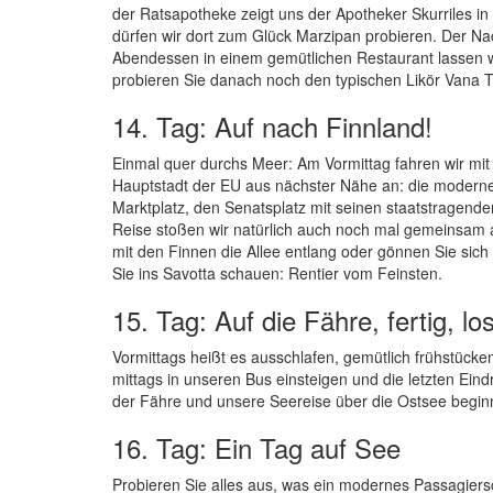
der Ratsapotheke zeigt uns der Apotheker Skurriles in
dürfen wir dort zum Glück Marzipan probieren. Der Nac
Abendessen in einem gemütlichen Restaurant lassen 
probieren Sie danach noch den typischen Likör Vana Ta
14. Tag: Auf nach Finnland!
Einmal quer durchs Meer: Am Vormittag fahren wir mit d
Hauptstadt der EU aus nächster Nähe an: die moderne
Marktplatz, den Senatsplatz mit seinen staatstragend
Reise stoßen wir natürlich auch noch mal gemeinsam a
mit den Finnen die Allee entlang oder gönnen Sie sic
Sie ins Savotta schauen: Rentier vom Feinsten.
15. Tag: Auf die Fähre, fertig, los
Vormittags heißt es ausschlafen, gemütlich frühstücken
mittags in unseren Bus einsteigen und die letzten Ei
der Fähre und unsere Seereise über die Ostsee begin
16. Tag: Ein Tag auf See
Probieren Sie alles aus, was ein modernes Passagiersch