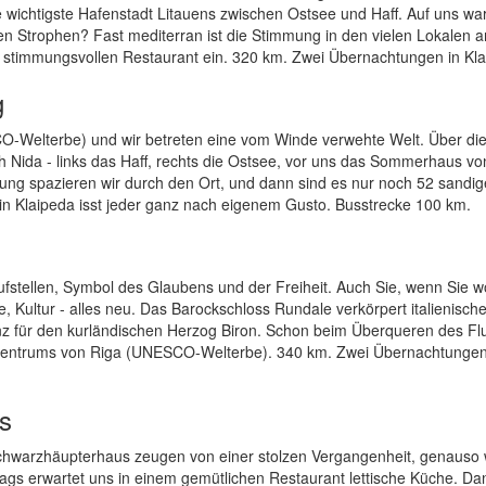
 wichtigste Hafenstadt Litauens zwischen Ostsee und Haff. Auf uns wa
n Strophen? Fast mediterran ist die Stimmung in den vielen Lokalen 
 stimmungsvollen Restaurant ein. 320 km. Zwei Übernachtungen in Kla
g
O-Welterbe) und wir betreten eine vom Winde verwehte Welt. Über di
Nida - links das Haff, rechts die Ostsee, vor uns das Sommerhaus vo
g spazieren wir durch den Ort, und dann sind es nur noch 52 sandig
 in Klaipeda isst jeder ganz nach eigenem Gusto. Busstrecke 100 km.
 aufstellen, Symbol des Glaubens und der Freiheit. Auch Sie, wenn Sie w
e, Kultur - alles neu. Das Barockschloss Rundale verkörpert italienisch
enz für den kurländischen Herzog Biron. Schon beim Überqueren des Fl
 Zentrums von Riga (UNESCO-Welterbe). 340 km. Zwei Übernachtungen
ns
Schwarzhäupterhaus zeugen von einer stolzen Vergangenheit, genauso 
ags erwartet uns in einem gemütlichen Restaurant lettische Küche. Da