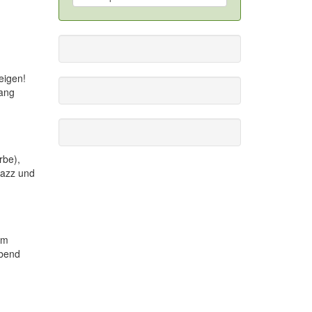
eigen!
gang
rbe),
Jazz und
om
Abend