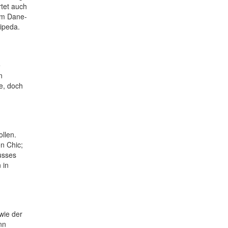
rtet auch
am Dane-
ipeda.
e
n
e, doch
ollen.
en Chic;
usses
 in
wie der
nn