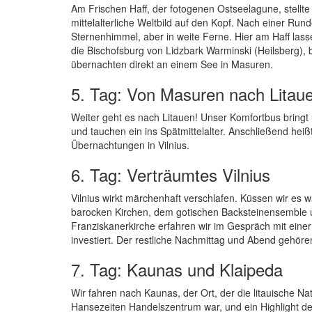
Am Frischen Haff, der fotogenen Ostseelagune, stell
mittelalterliche Weltbild auf den Kopf. Nach einer Run
Sternenhimmel, aber in weite Ferne. Hier am Haff lasse
die Bischofsburg von Lidzbark Warminski (Heilsberg),
übernachten direkt an einem See in Masuren.
5. Tag: Von Masuren nach Litau
Weiter geht es nach Litauen! Unser Komfortbus bringt
und tauchen ein ins Spätmittelalter. Anschließend hei
Übernachtungen in Vilnius.
6. Tag: Verträumtes Vilnius
Vilnius wirkt märchenhaft verschlafen. Küssen wir es 
barocken Kirchen, dem gotischen Backsteinensemble und
Franziskanerkirche erfahren wir im Gespräch mit einer 
investiert. Der restliche Nachmittag und Abend gehöre
7. Tag: Kaunas und Klaipeda
Wir fahren nach Kaunas, der Ort, der die litauische Na
Hansezeiten Handelszentrum war, und ein Highlight d