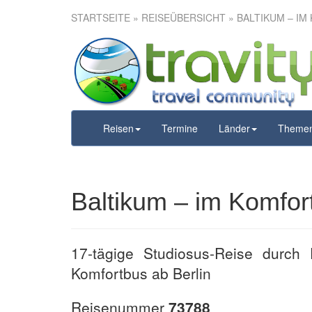
STARTSEITE
»
REISEÜBERSICHT
» BALTIKUM – IM
Baltikum –
Reisen
Termine
Länder
Theme
Baltikum – im Komfor
17-tägige Studiosus-Reise durch P
Komfortbus ab Berlin
Reisenummer
73788