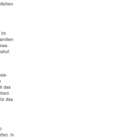
tlichen
. Im
amilien
emaa-
shof.
maa-
m
ir das
schem
für das
i-
be). In