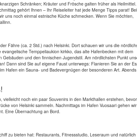
 knarzigen Schränken; Kräuter und Frösche galten früher als Heilmittel
hmittag gehört Ihnen – Ihr Reiseleiter hat jede Menge Tipps parat! Be
wir uns noch einmal estnische Küche schmecken. Wenn Sie möchten,
llinn.
er Fähre (ca. 2 Std.) nach Helsinki. Dort schauen wir uns die nördlich
 evangelische Temppeliaukion kirkko, das alte Hafenbecken mit dem
en Gebäuden und den finnischen Jugendstil. Am nördlichsten Punkt uns
n! Dann sind Sie auf eigene Faust unterwegs: Flanieren Sie an der Es
h im Hafen ein Sauna- und Badevergnügen der besonderen Art. Abends 
!
, vielleicht noch ein paar Souvenirs in den Markthallen erstehen, bevor
ndrücke von Helsinki sammeln. Nachmittags im Hafen Vuosaari gehen wi
nt. Eine Übernachtung an Bord.
iff zu bieten hat: Restaurants, Fitnessstudio, Leseraum und natürlich 