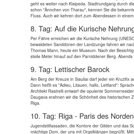
geht es weiter nach Klaipeda. Stadtrundgang durch die
schon "Ännchen von Tharau", kennen Sie die bekannte
Fluss. Auch wir kehren dort zum Abendessen in einem
8. Tag: Auf die Kurische Nehrun
Per Fähre erreichen wir die Kurische Nehrung (UNESC
bewaldeten Sanddünen der Landzunge fahren wir nach 
Thomas Mann, heute ein Museum. Nach der Besichtigun
steile Meter hinauf auf den Parniddener Berg. Abends
9. Tag: Lettischer Barock
Am Berg der Kreuze in Siauliai darf jeder ein Kruzifix
Dann heißt es "Adieu, Litauen, hallo, Lettland": Sprach
Architekt Rastrelli entwarf die opulente Sommerresid
Daugava erahnen wir die Schönheit des historischen
Riga.
10. Tag: Riga - Paris des Norde
Jugendstilfassaden, die Kontore der Gilden und das 
mächtige Dom, der uns mit Orgelklängen begrüßt. Mitt