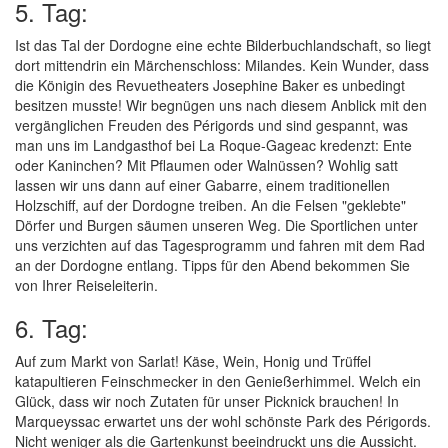
5. Tag:
Ist das Tal der Dordogne eine echte Bilderbuchlandschaft, so liegt
dort mittendrin ein Märchenschloss: Milandes. Kein Wunder, dass
die Königin des Revuetheaters Josephine Baker es unbedingt
besitzen musste! Wir begnügen uns nach diesem Anblick mit den
vergänglichen Freuden des Périgords und sind gespannt, was
man uns im Landgasthof bei La Roque-Gageac kredenzt: Ente
oder Kaninchen? Mit Pflaumen oder Walnüssen? Wohlig satt
lassen wir uns dann auf einer Gabarre, einem traditionellen
Holzschiff, auf der Dordogne treiben. An die Felsen "geklebte"
Dörfer und Burgen säumen unseren Weg. Die Sportlichen unter
uns verzichten auf das Tagesprogramm und fahren mit dem Rad
an der Dordogne entlang. Tipps für den Abend bekommen Sie
von Ihrer Reiseleiterin.
6. Tag:
Auf zum Markt von Sarlat! Käse, Wein, Honig und Trüffel
katapultieren Feinschmecker in den Genießerhimmel. Welch ein
Glück, dass wir noch Zutaten für unser Picknick brauchen! In
Marqueyssac erwartet uns der wohl schönste Park des Périgords.
Nicht weniger als die Gartenkunst beeindruckt uns die Aussicht.