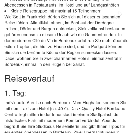
Abendessen in Restaurants, im Hotel und auf Landgasthöfen
Kleine Reisegruppe mit maximal 15 Teilnehmern
Previous
Next
Wie Gott in Frankreich dürfen Sie sich auf dieser entspannten
Reise fühlen. Atlantikluft atmen, im Boot auf der Dordogne
treiben, Dörfer und Burgen entdecken, Steinzeitkunst bestaunen
gehören ebenso zu diesem Urlaub wie die Gaumenfreuden. In
der modernen Cité du Vin in Bordeaux erfahren Sie mehr über die
edlen Tropfen, die hier zu Hause sind, und im Périgord können
Sie sich die berühmte Küche der Region schmecken lassen.
Dabei wohnen Sie in zwei charmanten Hotels, einmal zentral in
Bordeaux, einmal in den Hügeln bei Sarlat.
Reiseverlauf
1. Tag:
Individuelle Anreise nach Bordeaux. Vom Flughafen kommen Sie
mit dem Taxi zum Hotel (ca. 40 €). Das • Quality Hotel Bordeaux
Centre liegt mitten in der Innenstadt in einem Stadtpalast, der
historisches Flair mit modernem Komfort verbindet. Abends
begrüßt Sie Ihre Studiosus-Reiseleiterin und gibt Ihnen Tipps für
ein erstes Abendessen in Bordeaux. Zwei Übernachtungen in