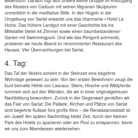
Bilderbuch. Danach fügt sich unsere kleine Gruppe im Kreuzgang
des Klosters von Cadouin mit seinen filigranen Skulpturen
unmerklich in die meditative Stille. In den Hügeln in der
Umgebung von Sarlat erwartet uns das charmante • Hotel La
Hoirie. Das frühere Landgut mit einer Geschichte bis ins
Mittelalter bietet 44 Zimmer sowie einen baumbestandenen
Garten mit Swimmingpool. Und wie das Périgord schmeckt,
probieren wir heute Abend im renommierten Restaurant des
Hauses. Vier Übernachtungen bei Sarlat.
4. Tag:
Das Tal der Vézère scheint in der Steinzeit eine begehrte
Wohnlage gewesen zu sein. Von den ersten Bewohnern zeugt die
bunt bemalte Höhle von Lascaux: Stiere, Hirsche und Wildpferde
tummeln sich auf den Wänden, die wir in einer originalgetreuen
Nachbildung bewundern. Zurück in der Gegenwart genießen wir
das Flair von Sarlat: Die Paläste, Kirchen und Plätze von Sarlat
sind begehrte Kulisse fürs große Kino – die Renaissancestadt ist
ein Juwel! Am späten Nachmittag bleibt Zeit, durch den kleinen
Park des Hotels zu spazieren oder am Pool zu entspannen, bevor
wir uns zum Abendessen wiedersehen.