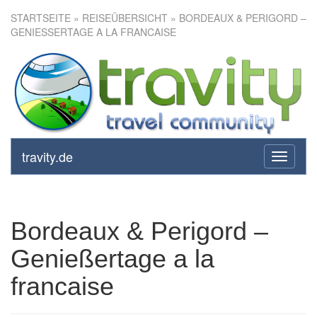
STARTSEITE
»
REISEÜBERSICHT
» BORDEAUX & PERIGORD –
GENIESSERTAGE A LA FRANCAISE
Bordeaux & Perigord –
Genießertage a la francaise
travity.de
toggle
navigati
Bordeaux & Perigord –
Genießertage a la
francaise