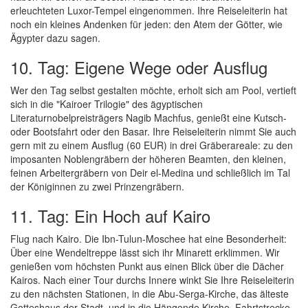
erleuchteten Luxor-Tempel eingenommen. Ihre Reiseleiterin hat
noch ein kleines Andenken für jeden: den Atem der Götter, wie
Ägypter dazu sagen.
10. Tag: Eigene Wege oder Ausflug
Wer den Tag selbst gestalten möchte, erholt sich am Pool, vertieft
sich in die "Kairoer Trilogie" des ägyptischen
Literaturnobelpreisträgers Nagib Machfus, genießt eine Kutsch-
oder Bootsfahrt oder den Basar. Ihre Reiseleiterin nimmt Sie auch
gern mit zu einem Ausflug (60 EUR) in drei Gräberareale: zu den
imposanten Noblengräbern der höheren Beamten, den kleinen,
feinen Arbeitergräbern von Deir el-Medina und schließlich im Tal
der Königinnen zu zwei Prinzengräbern.
11. Tag: Ein Hoch auf Kairo
Flug nach Kairo. Die Ibn-Tulun-Moschee hat eine Besonderheit:
Über eine Wendeltreppe lässt sich ihr Minarett erklimmen. Wir
genießen vom höchsten Punkt aus einen Blick über die Dächer
Kairos. Nach einer Tour durchs Innere winkt Sie Ihre Reiseleiterin
zu den nächsten Stationen, in die Abu-Serga-Kirche, das älteste
Gotteshaus der Stadt, und in die Hängende Kirche. Fahrtstrecke