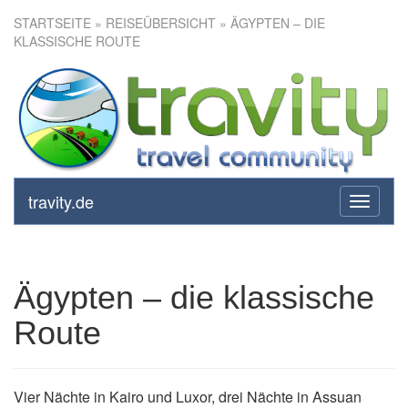
STARTSEITE
»
REISEÜBERSICHT
» ÄGYPTEN – DIE
KLASSISCHE ROUTE
Ägypten – die klassische
Route
travity.de
toggle
navigati
Ägypten – die klassische
Route
Vier Nächte in Kairo und Luxor, drei Nächte in Assuan