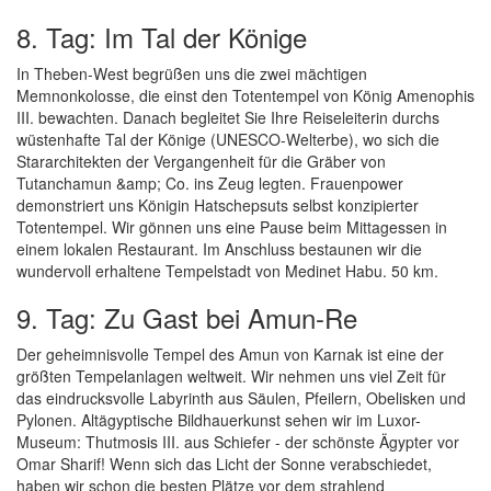
8. Tag: Im Tal der Könige
In Theben-West begrüßen uns die zwei mächtigen
Memnonkolosse, die einst den Totentempel von König Amenophis
III. bewachten. Danach begleitet Sie Ihre Reiseleiterin durchs
wüstenhafte Tal der Könige (UNESCO-Welterbe), wo sich die
Stararchitekten der Vergangenheit für die Gräber von
Tutanchamun &amp; Co. ins Zeug legten. Frauenpower
demonstriert uns Königin Hatschepsuts selbst konzipierter
Totentempel. Wir gönnen uns eine Pause beim Mittagessen in
einem lokalen Restaurant. Im Anschluss bestaunen wir die
wundervoll erhaltene Tempelstadt von Medinet Habu. 50 km.
9. Tag: Zu Gast bei Amun-Re
Der geheimnisvolle Tempel des Amun von Karnak ist eine der
größten Tempelanlagen weltweit. Wir nehmen uns viel Zeit für
das eindrucksvolle Labyrinth aus Säulen, Pfeilern, Obelisken und
Pylonen. Altägyptische Bildhauerkunst sehen wir im Luxor-
Museum: Thutmosis III. aus Schiefer - der schönste Ägypter vor
Omar Sharif! Wenn sich das Licht der Sonne verabschiedet,
haben wir schon die besten Plätze vor dem strahlend