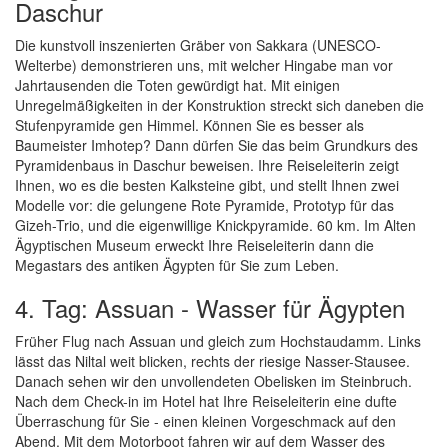
Daschur
Die kunstvoll inszenierten Gräber von Sakkara (UNESCO-
Welterbe) demonstrieren uns, mit welcher Hingabe man vor
Jahrtausenden die Toten gewürdigt hat. Mit einigen
Unregelmäßigkeiten in der Konstruktion streckt sich daneben die
Stufenpyramide gen Himmel. Können Sie es besser als
Baumeister Imhotep? Dann dürfen Sie das beim Grundkurs des
Pyramidenbaus in Daschur beweisen. Ihre Reiseleiterin zeigt
Ihnen, wo es die besten Kalksteine gibt, und stellt Ihnen zwei
Modelle vor: die gelungene Rote Pyramide, Prototyp für das
Gizeh-Trio, und die eigenwillige Knickpyramide. 60 km. Im Alten
Ägyptischen Museum erweckt Ihre Reiseleiterin dann die
Megastars des antiken Ägypten für Sie zum Leben.
4. Tag: Assuan - Wasser für Ägypten
Früher Flug nach Assuan und gleich zum Hochstaudamm. Links
lässt das Niltal weit blicken, rechts der riesige Nasser-Stausee.
Danach sehen wir den unvollendeten Obelisken im Steinbruch.
Nach dem Check-in im Hotel hat Ihre Reiseleiterin eine dufte
Überraschung für Sie - einen kleinen Vorgeschmack auf den
Abend. Mit dem Motorboot fahren wir auf dem Wasser des