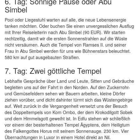
6. Tag: Sonnige Pause oder Abu
Simbel
Pool oder Liegestuhl warten auf alle, die neue Lebensenergie
tanken möchten. Oder buchen Sie einen unvergesslichen Ausflug
mit Ihrer Reiseleiterin nach Abu Simbel (90 EUR). Wir starten
rechtzeitig, damit wir die ersten Sonnenstrahlen auf die Wüste
nicht versäumen. Auch die Tempel von Ramses II. und seiner
Frau in Abu Simbel werden für uns wie Bühnenstars beleuchtet.
580 km auf gut ausgebauten Straßen.
7. Tag: Zwei göttliche Tempel
Lebhafte Gespräche über Land und Leute, Sitten und Gebräuche
begleiten uns auf der Fahrt in den Norden. Auf den Zuckerrohr-
und Gemüsefeldern sehen wir Bauern arbeiten, kleine Dörfer
ziehen vorüber, und dicht dahinter türmt sich das Wüstengebirge
auf. Weit zurück in die Vergangenheit versetzt uns der Besuch
des Doppeltempels von Kom Ombo, der dem Krokodilgott Sobek
und dem Himmelsgott geweiht ist. In Edfu stehen wir schließlich
vor einem der besterhaltenen Tempel Ägyptens, dem Heiligtum
des Falkengottes Horus mit seinem Sonnenauge. 230 km. Vier
Übernachtungen in Luxor in einem Hotel direkt an Nil.