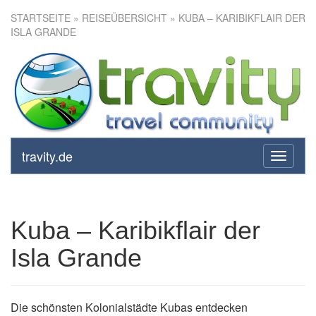
STARTSEITE
»
REISEÜBERSICHT
» KUBA – KARIBIKFLAIR DER
ISLA GRANDE
Kuba – Karibikflair der Isla
Grande
travity.de
toggle
navigati
Kuba – Karibikflair der
Isla Grande
Die schönsten Kolonialstädte Kubas entdecken