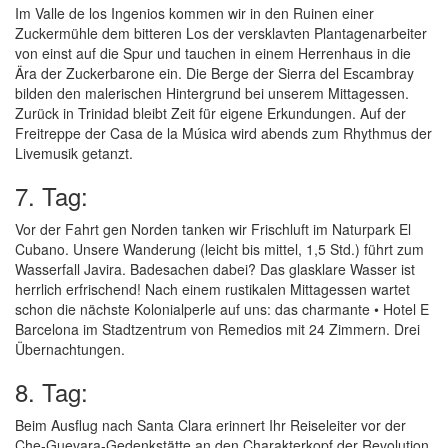
Im Valle de los Ingenios kommen wir in den Ruinen einer
Zuckermühle dem bitteren Los der versklavten Plantagenarbeiter
von einst auf die Spur und tauchen in einem Herrenhaus in die
Ära der Zuckerbarone ein. Die Berge der Sierra del Escambray
bilden den malerischen Hintergrund bei unserem Mittagessen.
Zurück in Trinidad bleibt Zeit für eigene Erkundungen. Auf der
Freitreppe der Casa de la Música wird abends zum Rhythmus der
Livemusik getanzt.
7. Tag:
Vor der Fahrt gen Norden tanken wir Frischluft im Naturpark El
Cubano. Unsere Wanderung (leicht bis mittel, 1,5 Std.) führt zum
Wasserfall Javira. Badesachen dabei? Das glasklare Wasser ist
herrlich erfrischend! Nach einem rustikalen Mittagessen wartet
schon die nächste Kolonialperle auf uns: das charmante • Hotel E
Barcelona im Stadtzentrum von Remedios mit 24 Zimmern. Drei
Übernachtungen.
8. Tag:
Beim Ausflug nach Santa Clara erinnert Ihr Reiseleiter vor der
Che-Guevara-Gedenkstätte an den Charakterkopf der Revolution.