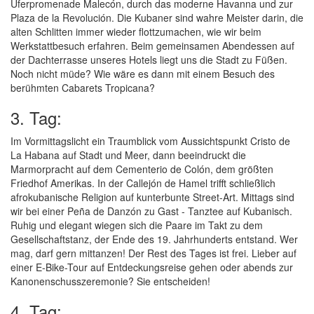
Uferpromenade Malecón, durch das moderne Havanna und zur
Plaza de la Revolución. Die Kubaner sind wahre Meister darin, die
alten Schlitten immer wieder flottzumachen, wie wir beim
Werkstattbesuch erfahren. Beim gemeinsamen Abendessen auf
der Dachterrasse unseres Hotels liegt uns die Stadt zu Füßen.
Noch nicht müde? Wie wäre es dann mit einem Besuch des
berühmten Cabarets Tropicana?
3. Tag:
Im Vormittagslicht ein Traumblick vom Aussichtspunkt Cristo de
La Habana auf Stadt und Meer, dann beeindruckt die
Marmorpracht auf dem Cementerio de Colón, dem größten
Friedhof Amerikas. In der Callejón de Hamel trifft schließlich
afrokubanische Religion auf kunterbunte Street-Art. Mittags sind
wir bei einer Peña de Danzón zu Gast - Tanztee auf Kubanisch.
Ruhig und elegant wiegen sich die Paare im Takt zu dem
Gesellschaftstanz, der Ende des 19. Jahrhunderts entstand. Wer
mag, darf gern mittanzen! Der Rest des Tages ist frei. Lieber auf
einer E-Bike-Tour auf Entdeckungsreise gehen oder abends zur
Kanonenschusszeremonie? Sie entscheiden!
4. Tag: