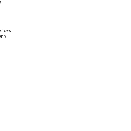
s
er des
ann