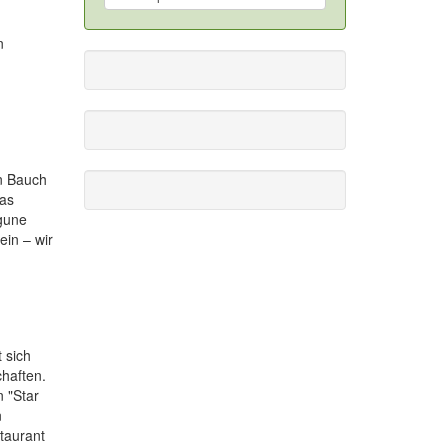
n
en Bauch
das
agune
ein – wir
 sich
haften.
n "Star
n
taurant