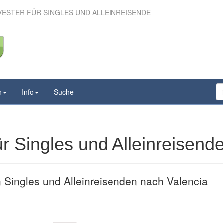
LVESTER FÜR SINGLES UND ALLEINREISENDE
lvester für Singles und
leinreisende
n
Info
Suche
ür Singles und Alleinreisend
n Singles und Alleinreisenden nach Valencia