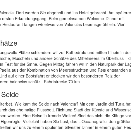
lencia. Dort werden Sie abgeholt und ins Hotel gebracht. Am spätere
 zum ersten Erkundungsgang. Beim gemeinsamen Welcome-Dinner mit
n Restaurant fangen wir etwas von Valencias Lebensgefühl ein. Vier
chätze
ngsvolle Plätze schlendern wir zur Kathedrale und mitten hinein in d
nfische, Muscheln und andere Schätze des Mittelmeers im Überfluss – 
ein Fest für die Sinne. Gegen Mittag fahren wir in den Naturpark der L
lle Paella aus der Kombination von Meeresfrüchten und Reis entstanden s
. Und auf einer Bootsfahrt entdecken wir den besonderen Reiz der
oren Valencias schützt. Fahrtstrecke 70 km.
d Seide
rbe). Wie kam die Seide nach Valencia? Mit dem Jardín del Turia hat
urch das ehemalige Flussbett. Richtung Stadt der Künste und Wissensc
issen werfen. Eine Reise in fremde Welten! Sind das nicht die Klänge vo
igenregie: Vielleicht haben Sie Lust, das L'Oceanogràfic, den größte
ffen wir uns zu einem opulenten Silvester-Dinner in einem guten Res