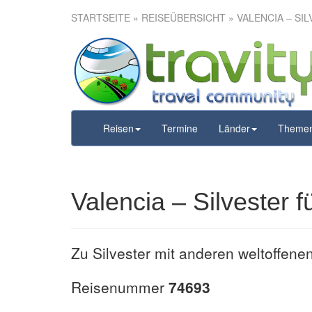
STARTSEITE
»
REISEÜBERSICHT
» VALENCIA – SI
Valencia – Si
Al
Reisen
Termine
Länder
Theme
Valencia – Silvester f
Zu Silvester mit anderen weltoffene
Reisenummer
74693