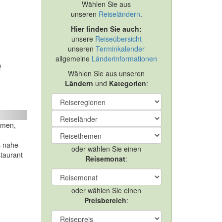
Wählen Sie aus
unseren
Reiseländern
.
Hier finden Sie auch:
unsere
Reiseübersicht
unseren
Terminkalender
allgemeine
Länderinformationen
e
Wählen Sie aus unseren
Ländern
und
Kategorien
:
Valencia – Silvester für Singles und Allei
ext
umen,
s nahe
oder wählen Sie einen
taurant
Reisemonat
:
oder wählen Sie einen
Preisbereich
: