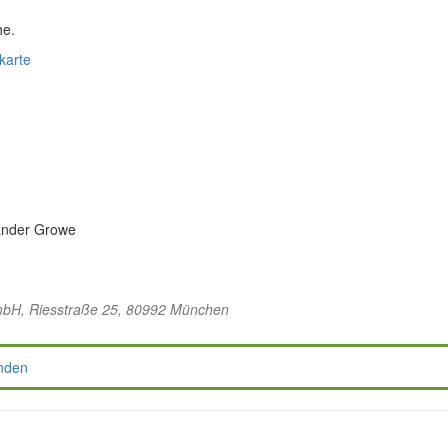
he.
karte
xander Growe
mbH
, Riesstraße 25, 80992 München
nden