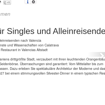
mmen
ür Singles und Alleinreisend
lleinreisenden nach Valencia
nd Alleinreisende
Künste und Wissenschaften von Calatrava
 Restaurant in Valencias Altstadt
N
Spaniens drittgrößte Stadt, verzaubert mit ihren leuchtenden Orangenbä
Seidenbörse. Überraschungen sind garantiert: Vom Mittelalter bis zum
rlassen. Dazu erleben Sie spektakuläre Architektur der Moderne und da
27 bei einem stimmungsvollen Silvester-Dinner in einem typischen Res