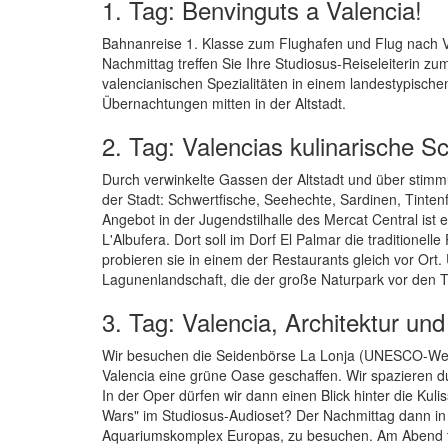
1. Tag: Benvinguts a Valencia!
Bahnanreise 1. Klasse zum Flughafen und Flug nach Va
Nachmittag treffen Sie Ihre Studiosus-Reiseleiterin
valencianischen Spezialitäten in einem landestypische
Übernachtungen mitten in der Altstadt.
2. Tag: Valencias kulinarische S
Durch verwinkelte Gassen der Altstadt und über stimmu
der Stadt: Schwertfische, Seehechte, Sardinen, Tinte
Angebot in der Jugendstilhalle des Mercat Central ist 
L'Albufera. Dort soll im Dorf El Palmar die traditione
probieren sie in einem der Restaurants gleich vor Ort
Lagunenlandschaft, die der große Naturpark vor den T
3. Tag: Valencia, Architektur un
Wir besuchen die Seidenbörse La Lonja (UNESCO-Welte
Valencia eine grüne Oase geschaffen. Wir spazieren d
In der Oper dürfen wir dann einen Blick hinter die Kul
Wars" im Studiosus-Audioset? Der Nachmittag dann in E
Aquariumskomplex Europas, zu besuchen. Am Abend tre