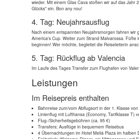
wieder. Mit einem Glas Cava stoßen wir auf das Jahr 2
Glücks" ein. Bon any nou!
4. Tag: Neujahrsausflug
Nach einem entspannten Neujahrsmorgen fahren wir g
America's Cup. Weiter zum Strand Malvarossa. Füße 
beginnen! Wer möchte, begleitet die Reiseleiterin ansc
5. Tag: Rückflug ab Valencia
Im Laufe des Tages Transfer zum Flughafen von Valen
Leistungen
Im Reisepreis enthalten
Bahnreise zum/vom Abflugsort in der 1. Klasse vo
Linienflug mit Lufthansa (Economy, Tarifklasse T) 
Flug-/Sicherheitsgebühren (ca. 95 €)
Transfers; Ausflüge in bequemem Reisebus
4 Übernachtungen im Hotel Meliá Plaza im halben
Frühstück; Welcome-Dinner, ein Mittagessen und Si