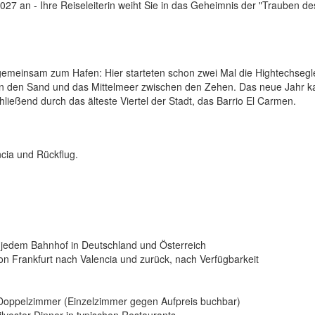
027 an - Ihre Reiseleiterin weiht Sie in das Geheimnis der "Trauben de
emeinsam zum Hafen: Hier starteten schon zwei Mal die Hightechsegl
in den Sand und das Mittelmeer zwischen den Zehen. Das neue Jahr k
hließend durch das älteste Viertel der Stadt, das Barrio El Carmen.
cia und Rückflug.
n jedem Bahnhof in Deutschland und Österreich
von Frankfurt nach Valencia und zurück, nach Verfügbarkeit
 Doppelzimmer (Einzelzimmer gegen Aufpreis buchbar)
lvester-Dinner in typischen Restaurants