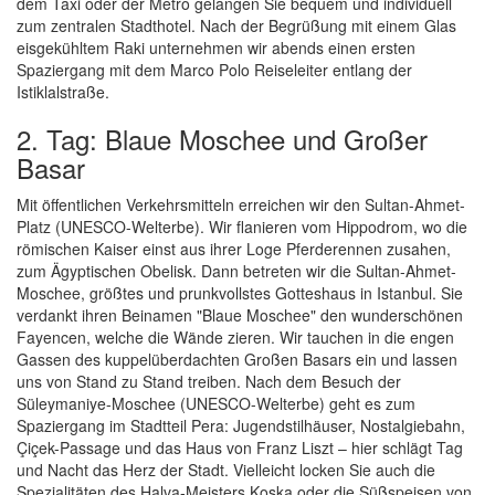
dem Taxi oder der Metro gelangen Sie bequem und individuell
zum zentralen Stadthotel. Nach der Begrüßung mit einem Glas
eisgekühltem Raki unternehmen wir abends einen ersten
Spaziergang mit dem Marco Polo Reiseleiter entlang der
Istiklalstraße.
2. Tag: Blaue Moschee und Großer
Basar
Mit öffentlichen Verkehrsmitteln erreichen wir den Sultan-Ahmet-
Platz (UNESCO-Welterbe). Wir flanieren vom Hippodrom, wo die
römischen Kaiser einst aus ihrer Loge Pferderennen zusahen,
zum Ägyptischen Obelisk. Dann betreten wir die Sultan-Ahmet-
Moschee, größtes und prunkvollstes Gotteshaus in Istanbul. Sie
verdankt ihren Beinamen "Blaue Moschee" den wunderschönen
Fayencen, welche die Wände zieren. Wir tauchen in die engen
Gassen des kuppelüberdachten Großen Basars ein und lassen
uns von Stand zu Stand treiben. Nach dem Besuch der
Süleymaniye-Moschee (UNESCO-Welterbe) geht es zum
Spaziergang im Stadtteil Pera: Jugendstilhäuser, Nostalgiebahn,
Çiçek-Passage und das Haus von Franz Liszt – hier schlägt Tag
und Nacht das Herz der Stadt. Vielleicht locken Sie auch die
Spezialitäten des Halva-Meisters Koska oder die Süßspeisen von