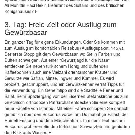
Ali Muhittin Haci Bekir, Lieferant des Sultans und des britischen
Königshauses? F
3. Tag: Freie Zeit oder Ausflug zum
Gewürzbasar
Ein ganzer Tag für eigene Erkundungen. Oder Sie kommen mit
zum Ausflug im komfortablen Reisebus (Ausflugspaket, 145 €).
Der erste Stopp gilt dem Gewürzbasar, wo Sie in Farben und
Düften schwelgen. Auf einer "Gewürzjagd für die Nase"
entdecken Sie neben türkischem Honig und duftenden
Kaffeebohnen auch eine Vielzahl orientalischer Kräuter und
Gewürze wie Safran, Minze, Ingwer und Kümmel. Es wird
probiert, geschnuppert, und ein Gewürzkenner verrät Tipps für
die Verwendung. Ein Geheimtipp sind die Stadtteile Fener und
Balat. Beim Spaziergang von der Eisernen Stefanskirche bis zum
Griechisch-orthodoxen Patriarchat entdecken Sie eine komplett
neue Facette von Istanbul. Mit einer Fähre schippern Sie danach
gemütlich über den Bosporus vorbei am Dolmabahçe-Palast, der
Rumeli-Festung und dem Mädchenturm. In einem Teehaus am
Bosporus probieren Sie den türkischen Schwarztee und genießen
den Blick aufs Wasser. F