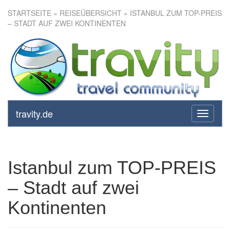
STARTSEITE
»
REISEÜBERSICHT
» ISTANBUL ZUM TOP-PREIS
– STADT AUF ZWEI KONTINENTEN
Istanbul zum TOP-PREIS –
Stadt auf zwei Kontinenten
travity.de
toggle
navigati
Istanbul zum TOP-PREIS
– Stadt auf zwei
Kontinenten