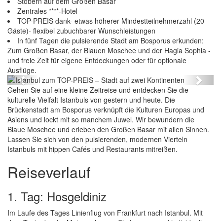
Stöbern auf dem Großen Basar
Zentrales ****-Hotel
TOP-PREIS dank- etwas höherer Mindestteilnehmerzahl (20
Gäste)- flexibel zubuchbarer Wunschleistungen
In fünf Tagen die pulsierende Stadt am Bosporus erkunden:
dt auf zwei
Zum Großen Basar, der Blauen Moschee und der Hagia Sophia -
Istanbul zum TOP-PREIS – Stadt au
und freie Zeit für eigene Entdeckungen oder für optionale
Kontinenten
Ausflüge.
Previous
Next
Gehen Sie auf eine kleine Zeitreise und entdecken Sie die
kulturelle Vielfalt Istanbuls von gestern und heute. Die
Brückenstadt am Bosporus verknüpft die Kulturen Europas und
Asiens und lockt mit so manchem Juwel. Wir bewundern die
Blaue Moschee und erleben den Großen Basar mit allen Sinnen.
Lassen Sie sich von den pulsierenden, modernen Vierteln
Istanbuls mit hippen Cafés und Restaurants mitreißen.
Reiseverlauf
1. Tag: Hosgeldiniz
Im Laufe des Tages Linienflug von Frankfurt nach Istanbul. Mit