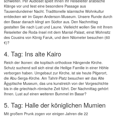
schweifen. Per Audioset spielt Ihnen Ihr Reiseleiter arabische
Klänge vor und liest eine besondere Passage aus
Tausendundeiner Nacht. Traditionelle islamische Wohnkultur
entdecken wir im Gayer-Anderson-Museum. Unsere Runde durch
den Basar danach klingt am Südtor aus. Den Nachmittag
gestalten Sie nach Lust und Laune. Vielleicht wollen Sie mit Ihrem
Reiseleiter die Roda-Insel mit dem Manial-Palast, einst Wohnsitz
des Cousins von König Faruk, und dem Nilometer besuchen (60
€)?
4. Tag: Ins alte Kairo
Reich der Ikonen: die koptisch-orthodoxe Hängende Kirche.
Schutz suchend soll sich einst die Heilige Familie in einer Höhle
verborgen haben. Umgebaut zur Kirche, ist sie heute Pilgerort,
die Abu-Serga-Kirche. Am Tahrir-Platz besuchen wir das Alte
Ägyptische Museum, das uns kunstreich von der Vorgeschichte
bis in die griechisch-römische Zeit führt. Der Nachmittag gehört
Ihnen. Lust auf einen weiteren Bummel im Basar?
5. Tag: Halle der königlichen Mumien
Mit großem Prunk zogen vor einigen Jahren die 22