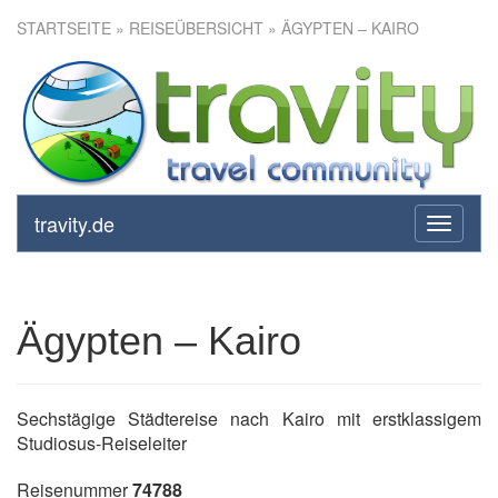
STARTSEITE
»
REISEÜBERSICHT
» ÄGYPTEN – KAIRO
Ägypten – Kairo
travity.de
toggle
navigati
Ägypten – Kairo
Sechstägige Städtereise nach Kairo mit erstklassigem
Studiosus-Reiseleiter
Reisenummer
74788