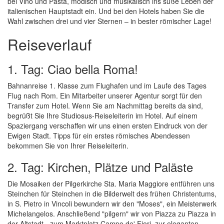
bei Vino und Pasta, modisch und musikalisch ins süße Leben der
italienischen Hauptstadt ein. Und bei den Hotels haben Sie die
Wahl zwischen drei und vier Sternen – in bester römischer Lage!
Reiseverlauf
1. Tag: Ciao bella Roma!
Bahnanreise 1. Klasse zum Flughafen und im Laufe des Tages
Flug nach Rom. Ein Mitarbeiter unserer Agentur sorgt für den
Transfer zum Hotel. Wenn Sie am Nachmittag bereits da sind,
begrüßt Sie Ihre Studiosus-Reiseleiterin im Hotel. Auf einem
Spaziergang verschaffen wir uns einen ersten Eindruck von der
Ewigen Stadt. Tipps für ein erstes römisches Abendessen
bekommen Sie von Ihrer Reiseleiterin.
2. Tag: Kirchen, Plätze und Paläste
Die Mosaiken der Pilgerkirche Sta. Maria Maggiore entführen uns
Steinchen für Steinchen in die Bilderwelt des frühen Christentums,
in S. Pietro in Vincoli bewundern wir den "Moses", ein Meisterwerk
Michelangelos. Anschließend "pilgern" wir von Piazza zu Piazza in
der Altstadt - zum Marktplatz Campo de' Fiori, zur eleganten