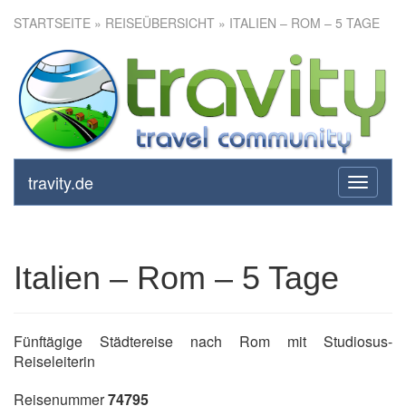
STARTSEITE
»
REISEÜBERSICHT
» ITALIEN – ROM – 5 TAGE
Italien – Rom – 5 Tage
travity.de
toggle
navigati
Italien – Rom – 5 Tage
Fünftägige Städtereise nach Rom mit Studiosus-
Reiseleiterin
Reisenummer
74795