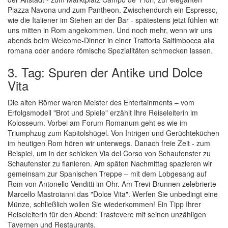
Piazza Navona und zum Pantheon. Zwischendurch ein Espresso,
wie die Italiener im Stehen an der Bar - spätestens jetzt fühlen wir
uns mitten in Rom angekommen. Und noch mehr, wenn wir uns
abends beim Welcome-Dinner in einer Trattoria Saltimbocca alla
romana oder andere römische Spezialitäten schmecken lassen.
3. Tag: Spuren der Antike und Dolce
Vita
Die alten Römer waren Meister des Entertainments – vom
Erfolgsmodell "Brot und Spiele" erzählt Ihre Reiseleiterin im
Kolosseum. Vorbei am Forum Romanum geht es wie im
Triumphzug zum Kapitolshügel. Von Intrigen und Gerüchteküchen
im heutigen Rom hören wir unterwegs. Danach freie Zeit - zum
Beispiel, um in der schicken Via del Corso von Schaufenster zu
Schaufenster zu flanieren. Am späten Nachmittag spazieren wir
gemeinsam zur Spanischen Treppe – mit dem Lobgesang auf
Rom von Antonello Venditti im Ohr. Am Trevi-Brunnen zelebrierte
Marcello Mastroianni das "Dolce Vita". Werfen Sie unbedingt eine
Münze, schließlich wollen Sie wiederkommen! Ein Tipp Ihrer
Reiseleiterin für den Abend: Trastevere mit seinen unzähligen
Tavernen und Restaurants.