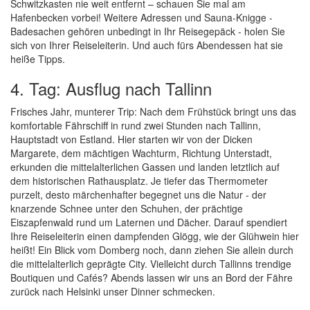
Schwitzkasten nie weit entfernt – schauen Sie mal am
Hafenbecken vorbei! Weitere Adressen und Sauna-Knigge -
Badesachen gehören unbedingt in Ihr Reisegepäck - holen Sie
sich von Ihrer Reiseleiterin. Und auch fürs Abendessen hat sie
heiße Tipps.
4. Tag: Ausflug nach Tallinn
Frisches Jahr, munterer Trip: Nach dem Frühstück bringt uns das
komfortable Fährschiff in rund zwei Stunden nach Tallinn,
Hauptstadt von Estland. Hier starten wir von der Dicken
Margarete, dem mächtigen Wachturm, Richtung Unterstadt,
erkunden die mittelalterlichen Gassen und landen letztlich auf
dem historischen Rathausplatz. Je tiefer das Thermometer
purzelt, desto märchenhafter begegnet uns die Natur - der
knarzende Schnee unter den Schuhen, der prächtige
Eiszapfenwald rund um Laternen und Dächer. Darauf spendiert
Ihre Reiseleiterin einen dampfenden Glögg, wie der Glühwein hier
heißt! Ein Blick vom Domberg noch, dann ziehen Sie allein durch
die mittelalterlich geprägte City. Vielleicht durch Tallinns trendige
Boutiquen und Cafés? Abends lassen wir uns an Bord der Fähre
zurück nach Helsinki unser Dinner schmecken.