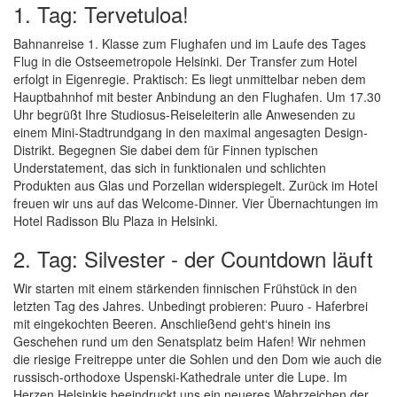
1. Tag: Tervetuloa!
Bahnanreise 1. Klasse zum Flughafen und im Laufe des Tages
Flug in die Ostseemetropole Helsinki. Der Transfer zum Hotel
erfolgt in Eigenregie. Praktisch: Es liegt unmittelbar neben dem
Hauptbahnhof mit bester Anbindung an den Flughafen. Um 17.30
Uhr begrüßt Ihre Studiosus-Reiseleiterin alle Anwesenden zu
einem Mini-Stadtrundgang in den maximal angesagten Design-
Distrikt. Begegnen Sie dabei dem für Finnen typischen
Understatement, das sich in funktionalen und schlichten
Produkten aus Glas und Porzellan widerspiegelt. Zurück im Hotel
freuen wir uns auf das Welcome-Dinner. Vier Übernachtungen im
Hotel Radisson Blu Plaza in Helsinki.
2. Tag: Silvester - der Countdown läuft
Wir starten mit einem stärkenden finnischen Frühstück in den
letzten Tag des Jahres. Unbedingt probieren: Puuro - Haferbrei
mit eingekochten Beeren. Anschließend geht‘s hinein ins
Geschehen rund um den Senatsplatz beim Hafen! Wir nehmen
die riesige Freitreppe unter die Sohlen und den Dom wie auch die
russisch-orthodoxe Uspenski-Kathedrale unter die Lupe. Im
Herzen Helsinkis beeindruckt uns ein neueres Wahrzeichen der