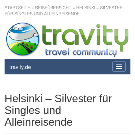
STARTSEITE
»
REISEÜBERSICHT
» HELSINKI – SILVESTER
FÜR SINGLES UND ALLEINREISENDE
Helsinki – Silvester für Singles
und Alleinreisende
travity.de
toggle
navigati
Helsinki – Silvester für
Singles und
Alleinreisende