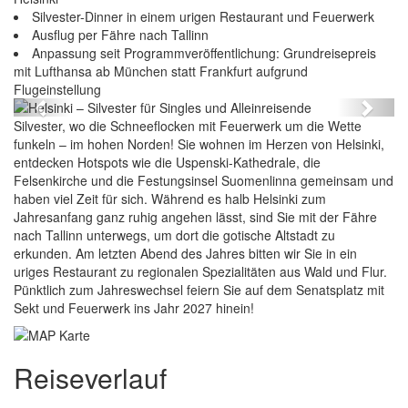
Silvester-Dinner in einem urigen Restaurant und Feuerwerk
Ausflug per Fähre nach Tallinn
Anpassung seit Programmveröffentlichung: Grundreisepreis
r für Singles und Alleinreisende
mit Lufthansa ab München statt Frankfurt aufgrund
Helsinki – Silvester für
Flugeinstellung
Previous
Next
Silvester, wo die Schneeflocken mit Feuerwerk um die Wette
funkeln – im hohen Norden! Sie wohnen im Herzen von Helsinki,
entdecken Hotspots wie die Uspenski-Kathedrale, die
Felsenkirche und die Festungsinsel Suomenlinna gemeinsam und
haben viel Zeit für sich. Während es halb Helsinki zum
Jahresanfang ganz ruhig angehen lässt, sind Sie mit der Fähre
nach Tallinn unterwegs, um dort die gotische Altstadt zu
erkunden. Am letzten Abend des Jahres bitten wir Sie in ein
uriges Restaurant zu regionalen Spezialitäten aus Wald und Flur.
Pünktlich zum Jahreswechsel feiern Sie auf dem Senatsplatz mit
Sekt und Feuerwerk ins Jahr 2027 hinein!
Reiseverlauf