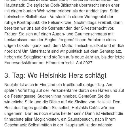
Hauptstadt: Die stylische Oodi-Bibliothek überrascht innen eher
mit einem bunten Wohnzimmerleben als der andächtigen Stille
heimischer Bibliotheken. Versteckt in einem Wohngebiet der
ruhige Kontrapunkt: die Felsenkirche. Nachmittags Freizeit, dann
bereiten wir uns auf die Sternstunden der Silvesternacht vor.
Freuen Sie sich auf einen Augen- und Gaumenschmaus mit
Leckerbissen aus der Region im gemütlichen Ambiente eines
urigen Lokals - ganz nach dem Motto: finnisch-rustikal und ehrlich
nordisch! Um Mitternacht sind wir pünktlich auf dem Senatsplatz,
heben die Sektgläser und stoßen aufs neue Jahr an, bis der letzte
Feuerwerkskörper am Himmel erlischt. Auf 2027!
3. Tag: Wo Helsinkis Herz schlägt
Neujahr ist auch in Finnland ein traditionell ruhiger Tag. Am
späten Vormittag auf der Personenfähre durch den Hafen und auf
die Festungsinsel Suomenlinna hinüber. Genießen Sie die
winterliche Stille und die Blicke auf die Skyline von Helsinki. Den
Rest des Tages gestalten Sie selbst. Helsinkis Cafés wärmen
ungemein. Darf es noch etwas heißer sein? Dann ist vielleicht die
finnischste aller Möglichkeiten, ein Saunabesuch, nach Ihrem
Geschmack: Selbst mitten in der Hauptstadt ist der nächste