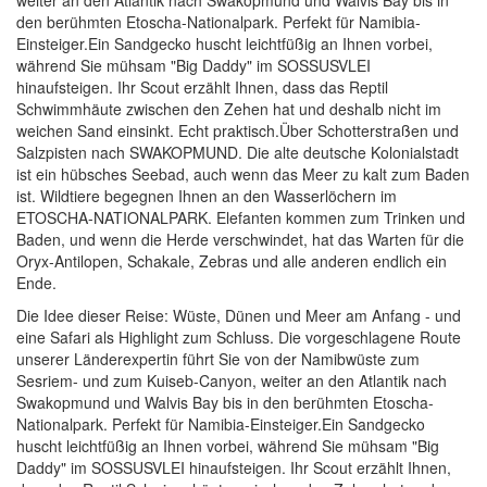
weiter an den Atlantik nach Swakopmund und Walvis Bay bis in
den berühmten Etoscha-Nationalpark. Perfekt für Namibia-
Einsteiger.Ein Sandgecko huscht leichtfüßig an Ihnen vorbei,
während Sie mühsam "Big Daddy" im SOSSUSVLEI
hinaufsteigen. Ihr Scout erzählt Ihnen, dass das Reptil
Schwimmhäute zwischen den Zehen hat und deshalb nicht im
weichen Sand einsinkt. Echt praktisch.Über Schotterstraßen und
Salzpisten nach SWAKOPMUND. Die alte deutsche Kolonialstadt
ist ein hübsches Seebad, auch wenn das Meer zu kalt zum Baden
ist. Wildtiere begegnen Ihnen an den Wasserlöchern im
ETOSCHA-NATIONALPARK. Elefanten kommen zum Trinken und
Baden, und wenn die Herde verschwindet, hat das Warten für die
Oryx-Antilopen, Schakale, Zebras und alle anderen endlich ein
Ende.
Die Idee dieser Reise: Wüste, Dünen und Meer am Anfang - und
eine Safari als Highlight zum Schluss. Die vorgeschlagene Route
unserer Länderexpertin führt Sie von der Namibwüste zum
Sesriem- und zum Kuiseb-Canyon, weiter an den Atlantik nach
Swakopmund und Walvis Bay bis in den berühmten Etoscha-
Nationalpark. Perfekt für Namibia-Einsteiger.Ein Sandgecko
huscht leichtfüßig an Ihnen vorbei, während Sie mühsam "Big
Daddy" im SOSSUSVLEI hinaufsteigen. Ihr Scout erzählt Ihnen,