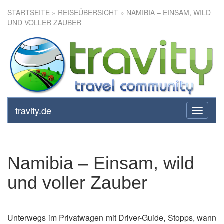
STARTSEITE
»
REISEÜBERSICHT
» NAMIBIA – EINSAM, WILD
UND VOLLER ZAUBER
Namibia – Einsam, wild und
voller Zauber
travity.de
toggle
navigati
Namibia – Einsam, wild
und voller Zauber
Unterwegs im Privatwagen mit Driver-Guide, Stopps, wann