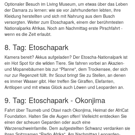
Optionaler Besuch im Living Museum, um etwas über das Leben
der Damara zu lernen: wie sie vor Jahrhunderten lebten, ihre
Kleidung herstellten und sich mit Nahrung aus dem Busch
versorgten. Weiter zum Etoschapark, einem der berühmtesten
Nationalparks Afrikas. Noch am Nachmittag erste Pirschfahrt -
wenn es die Zeit erlaubt.
8. Tag: Etoschapark
Kamera bereit? Akkus aufgeladen? Der Etoscha-Nationalpark ist
ein Hot Spot für die wilden Tiere. Sie fahren vorbei an Akazien-
und Mopanebäumen bis zur "Pfanne", dem Trockensee, der sich
nur zur Regenzeit füllt. Ihr Scout bringt Sie zu Stellen, an denen
es immer Wasser gibt. Hier treffen Sie Giraffen, Elefanten,
Antilopen und mit etwas Glück auch Löwen und Leoparden an.
9. Tag: Etoschapark - Okonjima
Fahrt über Tsumeb und Otavi nach Okonjima, Heimat der AfriCat
Foundation. Halten Sie die Augen offen! Vielleicht entdecken Sie
einen der scheuen Geparden oder auch eine
Warzenschweinfamilie. Dem aufgestellten Schwanz verdanken sie
ihren Spitznamen "Radio Afrika". Am Nachmittag Leoparden-