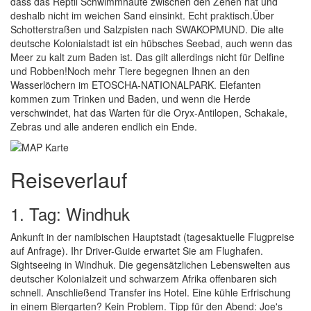
dass das Reptil Schwimmhäute zwischen den Zehen hat und
deshalb nicht im weichen Sand einsinkt. Echt praktisch.Über
Schotterstraßen und Salzpisten nach SWAKOPMUND. Die alte
deutsche Kolonialstadt ist ein hübsches Seebad, auch wenn das
Meer zu kalt zum Baden ist. Das gilt allerdings nicht für Delfine
und Robben!Noch mehr Tiere begegnen Ihnen an den
Wasserlöchern im ETOSCHA-NATIONALPARK. Elefanten
kommen zum Trinken und Baden, und wenn die Herde
verschwindet, hat das Warten für die Oryx-Antilopen, Schakale,
Zebras und alle anderen endlich ein Ende.
Reiseverlauf
1. Tag: Windhuk
Ankunft in der namibischen Hauptstadt (tagesaktuelle Flugpreise
auf Anfrage). Ihr Driver-Guide erwartet Sie am Flughafen.
Sightseeing in Windhuk. Die gegensätzlichen Lebenswelten aus
deutscher Kolonialzeit und schwarzem Afrika offenbaren sich
schnell. Anschließend Transfer ins Hotel. Eine kühle Erfrischung
in einem Biergarten? Kein Problem. Tipp für den Abend: Joe's