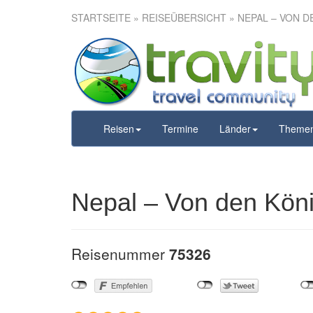
STARTSEITE
»
REISEÜBERSICHT
» NEPAL – VON 
Nepal – Von 
Reisen
Termine
Länder
Theme
Nepal – Von den Kön
Reisenummer
75326