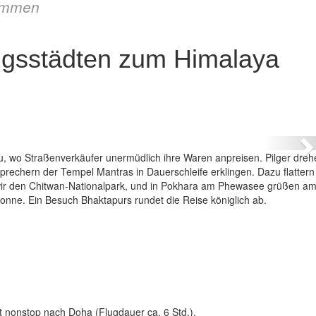
immen
igsstädten zum Himalaya
on den Königsstädten zum Himalaya
N
, wo Straßenverkäufer unermüdlich ihre Waren anpreisen. Pilger dreh
echern der Tempel Mantras in Dauerschleife erklingen. Dazu flattern
r den Chitwan-Nationalpark, und in Pokhara am Phewasee grüßen a
Sonne. Ein Besuch Bhaktapurs rundet die Reise königlich ab.
t nonstop nach Doha (Flugdauer ca. 6 Std.).