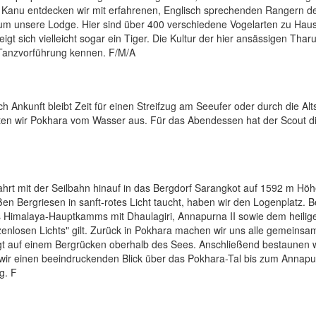
r Kanu entdecken wir mit erfahrenen, Englisch sprechenden Rangern d
um unsere Lodge. Hier sind über 400 verschiedene Vogelarten zu Hau
gt sich vielleicht sogar ein Tiger. Die Kultur der hier ansässigen Thar
n Tanzvorführung kennen. F/M/A
nkunft bleibt Zeit für einen Streifzug am Seeufer oder durch die Alts
hten wir Pokhara vom Wasser aus. Für das Abendessen hat der Scout d
hrt mit der Seilbahn hinauf in das Bergdorf Sarangkot auf 1592 m Hö
 Bergriesen in sanft-rotes Licht taucht, haben wir den Logenplatz. Be
s Himalaya-Hauptkamms mit Dhaulagiri, Annapurna II sowie dem heilig
nlosen Lichts" gilt. Zurück in Pokhara machen wir uns alle gemeinsa
gt auf einem Bergrücken oberhalb des Sees. Anschließend bestaunen w
 wir einen beeindruckenden Blick über das Pokhara-Tal bis zum Annapu
g. F