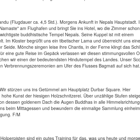
ndu (Flugdauer ca. 4,5 Std.). Morgens Ankunft in Nepals Hauptstadt. I
Namaste" am Flughafen und bringt Sie ins Hotel, wo die Zimmer schon 
wichtigste buddhistische Tempel Nepals. Seine Kuppel ist mit einem
. Im Kloster begrüßt uns ein tibetischer Lama und überreicht uns ein
r Seide. Mönche singen leise ihre Chantis, in der Ferne klingt das Sch
für eine gute Reise im Gepäck verlassen wir diesen stimmungsvollen O
hen wir einen der bedeutendsten Hindutempel des Landes. Unser Sc
den Verbrennungszeremonien am Ufer des Flusses Bagmati auf sich hat
Wir stürzen uns ins Getümmel am Hauptplatz Durbar Square. Hier
ohe Kunst der hiesigen Holzschnitzerei. Über unzählige Stufen steige
on dessen goldenem Dach die Augen Buddhas in alle Himmelsrichtun
 uns beim Mittagessen und bewundern die einmalige Sammlung einheim
ügung. F/M
 Holperpisten sind ein gutes Training für das, was uns heute und morg