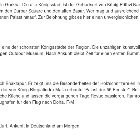
 Gorkha. Die alte Königsstadt ist der Geburtsort von König Prithvi Na
m den Durbar Square und den alten Basar. Wer mag und ausreichend
enen Palast hinauf. Zur Belohnung gibt es hier einen unvergleichlichen 
 eine der schönsten Königsstädte der Region. Die unzähligen kunstvol
gen Outdoor-Museum. Nach Ankunft bleibt Zeit für einen ersten Bumm
ch Bhaktapur. Er zeigt uns die Besonderheiten der Holzschnitzereien i
 der von König Bhupatindra Malla erbaute "Palast der 55 Fenster". Be
sische Küche und lassen die vergangenen Tage Revue passieren. Ramr
lughafen für den Flug nach Doha. F/M
furt. Ankunft in Deutschland am Morgen.