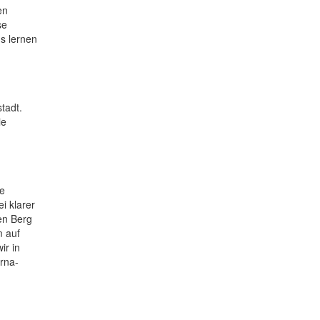
en
se
us lernen
tadt.
ie
he
i klarer
en Berg
m auf
ir in
rna-