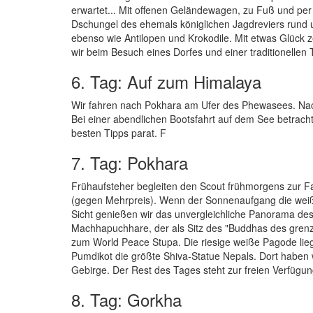
erwartet... Mit offenen Geländewagen, zu Fuß und pe
Dschungel des ehemals königlichen Jagdreviers rund 
ebenso wie Antilopen und Krokodile. Mit etwas Glück zei
wir beim Besuch eines Dorfes und einer traditionelle
6. Tag: Auf zum Himalaya
Wir fahren nach Pokhara am Ufer des Phewasees. Nach A
Bei einer abendlichen Bootsfahrt auf dem See betrac
besten Tipps parat. F
7. Tag: Pokhara
Frühaufsteher begleiten den Scout frühmorgens zur Fa
(gegen Mehrpreis). Wenn der Sonnenaufgang die weißen
Sicht genießen wir das unvergleichliche Panorama de
Machhapuchhare, der als Sitz des "Buddhas des grenze
zum World Peace Stupa. Die riesige weiße Pagode lie
Pumdikot die größte Shiva-Statue Nepals. Dort haben
Gebirge. Der Rest des Tages steht zur freien Verfügun
8. Tag: Gorkha