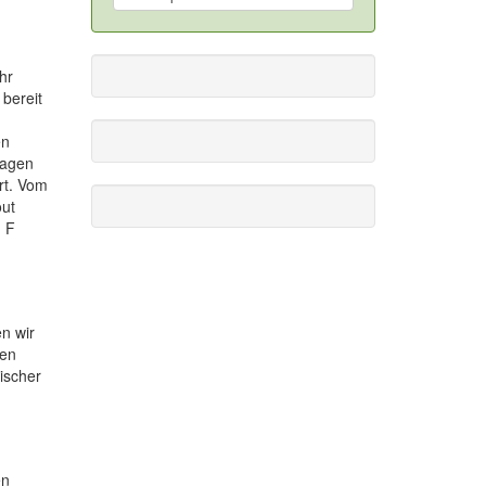
hr
bereit
en
lagen
rt. Vom
out
. F
n wir
gen
ischer
en