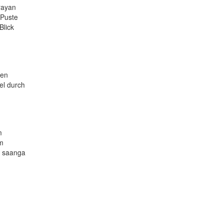
rayan
 Puste
Blick
len
el durch
m
im
o saanga