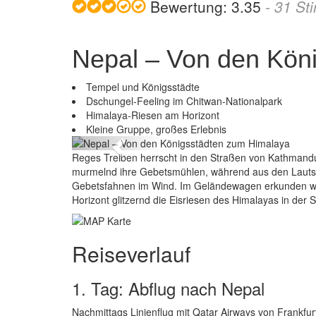
Bewertung:
3.35
-
31
St
Nepal – Von den Kön
Tempel und Königsstädte
Dschungel-Feeling im Chitwan-Nationalpark
Nepal – V
Himalaya-Riesen am Horizont
Kleine Gruppe, großes Erlebnis
Previous
Reges Treiben herrscht in den Straßen von Kathmandu
murmelnd ihre Gebetsmühlen, während aus den Lautspr
Gebetsfahnen im Wind. Im Geländewagen erkunden wi
Horizont glitzernd die Eisriesen des Himalayas in der 
Reiseverlauf
1. Tag: Abflug nach Nepal
Nachmittags Linienflug mit Qatar Airways von Frankfur