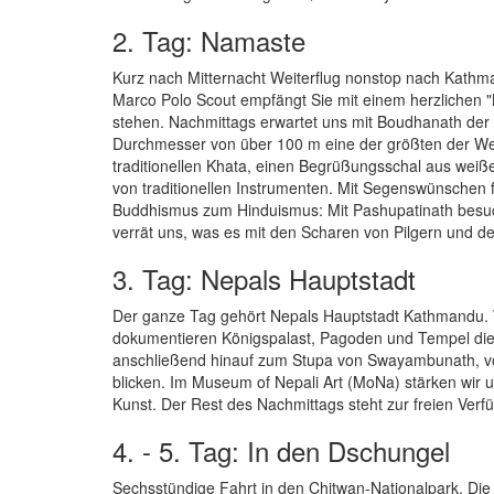
2. Tag: Namaste
Kurz nach Mitternacht Weiterflug nonstop nach Kathma
Marco Polo Scout empfängt Sie mit einem herzlichen "
stehen. Nachmittags erwartet uns mit Boudhanath der 
Durchmesser von über 100 m eine der größten der Welt
traditionellen Khata, einen Begrüßungsschal aus weiße
von traditionellen Instrumenten. Mit Segenswünschen 
Buddhismus zum Hinduismus: Mit Pashupatinath besuc
verrät uns, was es mit den Scharen von Pilgern und 
3. Tag: Nepals Hauptstadt
Der ganze Tag gehört Nepals Hauptstadt Kathmandu. 
dokumentieren Königspalast, Pagoden und Tempel die h
anschließend hinauf zum Stupa von Swayambunath, v
blicken. Im Museum of Nepali Art (MoNa) stärken wir
Kunst. Der Rest des Nachmittags steht zur freien Verf
4. - 5. Tag: In den Dschungel
Sechsstündige Fahrt in den Chitwan-Nationalpark. Die