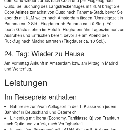
dem Kanu wieder zurück nach Coca und per Flugzeug nach
Quito. Bei Buchung des Langstreckenfluges mit KLM bringt Sie
Copa Airlines zunächst von Quito nach Panama-Stadt, bevor Sie
abends mit KLM weiter nach Amsterdam fliegen (Umsteigezeit in
Panama ca. 2 Std., Flugdauer ab Panama ca. 10 Std.). Für
Iberia-Gäste stehen im Hotel in Flughafennähe Tageszimmer zum
Ausruhen und Erfrischen bereit, bevor sie am Abend den
Rückflug nach Madrid antreten (Flugdauer ca. 10 Std.).
24. Tag: Wieder zu Hause
Am Vormittag Ankunft in Amsterdam bzw. am Mittag in Madrid
und Weiterflug.
Leistungen
Im Reisepreis enthalten
Bahnreise zum/vom Abflugsort in der 1. Klasse von jedem
Bahnhof in Deutschland und Österreich
Linienflug mit Iberia (Economy, Tarifklasse Q) von Frankfurt
nach Quito und zurück, nach Verfügbarkeit
Inlandsflüge (Economy) mit LATAM Airlines lt. Reiseverlauf