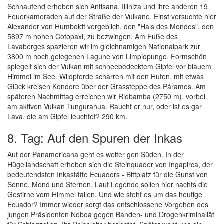
Schnaufend erheben sich Antisana, Illiniza und ihre anderen 19
Feuerkameraden auf der Straße der Vulkane. Einst versuchte hier
Alexander von Humboldt vergeblich, den "Hals des Mondes", den
5897 m hohen Cotopaxi, zu bezwingen. Am Fuße des
Lavaberges spazieren wir im gleichnamigen Nationalpark zur
3800 m hoch gelegenen Lagune von Limpiopungo. Formschön
spiegelt sich der Vulkan mit schneebedecktem Gipfel vor blauem
Himmel im See. Wildpferde scharren mit den Hufen, mit etwas
Glück kreisen Kondore über der Grassteppe des Páramos. Am
späteren Nachmittag erreichen wir Riobamba (2750 m), vorbei
am aktiven Vulkan Tungurahua. Raucht er nur, oder ist es gar
Lava, die am Gipfel leuchtet? 290 km.
8. Tag: Auf den Spuren der Inkas
Auf der Panamericana geht es weiter gen Süden. In der
Hügellandschaft erheben sich die Steinquader von Ingapirca, der
bedeutendsten Inkastätte Ecuadors - Bittplatz für die Gunst von
Sonne, Mond und Sternen. Laut Legende sollen hier nachts die
Gestirne vom Himmel fallen. Und wie steht es um das heutige
Ecuador? Immer wieder sorgt das entschlossene Vorgehen des
jungen Präsidenten Noboa gegen Banden- und Drogenkriminaliät