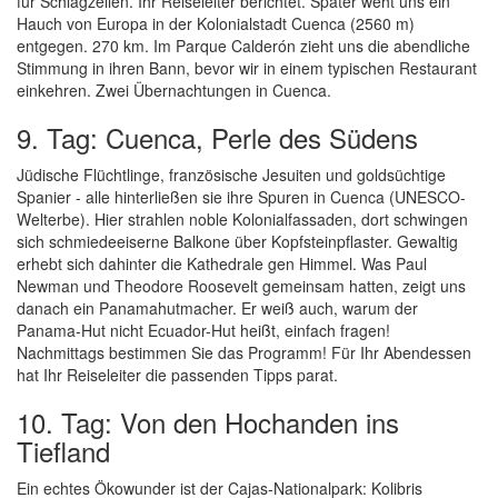
für Schlagzeilen. Ihr Reiseleiter berichtet. Später weht uns ein
Hauch von Europa in der Kolonialstadt Cuenca (2560 m)
entgegen. 270 km. Im Parque Calderón zieht uns die abendliche
Stimmung in ihren Bann, bevor wir in einem typischen Restaurant
einkehren. Zwei Übernachtungen in Cuenca.
9. Tag: Cuenca, Perle des Südens
Jüdische Flüchtlinge, französische Jesuiten und goldsüchtige
Spanier - alle hinterließen sie ihre Spuren in Cuenca (UNESCO-
Welterbe). Hier strahlen noble Kolonialfassaden, dort schwingen
sich schmiedeeiserne Balkone über Kopfsteinpflaster. Gewaltig
erhebt sich dahinter die Kathedrale gen Himmel. Was Paul
Newman und Theodore Roosevelt gemeinsam hatten, zeigt uns
danach ein Panamahutmacher. Er weiß auch, warum der
Panama-Hut nicht Ecuador-Hut heißt, einfach fragen!
Nachmittags bestimmen Sie das Programm! Für Ihr Abendessen
hat Ihr Reiseleiter die passenden Tipps parat.
10. Tag: Von den Hochanden ins
Tiefland
Ein echtes Ökowunder ist der Cajas-Nationalpark: Kolibris