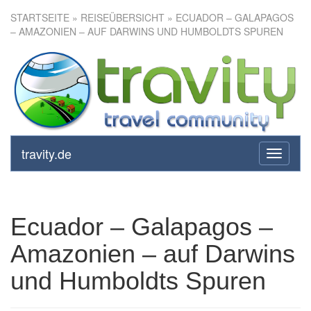
STARTSEITE
»
REISEÜBERSICHT
» ECUADOR – GALAPAGOS
– AMAZONIEN – AUF DARWINS UND HUMBOLDTS SPUREN
Ecuador – Galapagos –
Amazonien – auf Darwins und
Humboldts Spuren
travity.de
toggle
navigati
Ecuador – Galapagos –
Amazonien – auf Darwins
und Humboldts Spuren