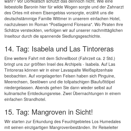
wahr? Vor Dorfklatsch schützt das dennoch nicht. Wie eine
liebestolle Baronin hier für wilde Wogen sorgte und der Zahnarzt
des Ortes mit einem Eisengebiss vorsorgte, erzählt uns die
deutschstämmige Familie Wittmer in unserem einfachen Hotel,
nachzulesen im Roman "Postlagernd Floreana". Wo Piraten ihre
Schätze versteckten, verfolgen wir auf unserer nachmittäglichen
Inseltour durch die spannende Siedlungsgeschichte.
14. Tag: Isabela und Las Tintoreras
Eine weitere Fahrt mit dem Schnellboot (Fahrzeit ca. 2 Std.)
bringt uns zur größten Insel des Archipels - Isabela. Auf Las
Tintoreras können wir in einer Lavaspalte Weißspitzenhaie
beobachten. Auf vorgelagerten Felsen haben sich Pinguine,
Meerechsen, Seelöwen und die tollpatschigen Blaufußtölpel
niedergelassen. Abends gehen Sie dann wieder selbst auf
kulinarische Entdeckungsreise. Zwei Übernachtungen in einem
einfachen Strandhotel.
15. Tag: Mangroven in Sicht!
Wir starten zur Erkundung des Feuchtgebietes Los Humedales
mit seinen einzigartigen Mangrovenbeständen. Ihr Reiseleiter