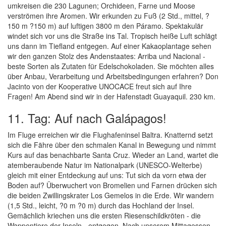
umkreisen die 230 Lagunen; Orchideen, Farne und Moose
verströmen ihre Aromen. Wir erkunden zu Fuß (2 Std., mittel, ?
150 m ?150 m) auf luftigen 3800 m den Páramo. Spektakulär
windet sich vor uns die Straße ins Tal. Tropisch heiße Luft schlägt
uns dann im Tiefland entgegen. Auf einer Kakaoplantage sehen
wir den ganzen Stolz des Andenstaates: Arriba und Nacional -
beste Sorten als Zutaten für Edelschokoladen. Sie möchten alles
über Anbau, Verarbeitung und Arbeitsbedingungen erfahren? Don
Jacinto von der Kooperative UNOCACE freut sich auf Ihre
Fragen! Am Abend sind wir in der Hafenstadt Guayaquil. 230 km.
11. Tag: Auf nach Galápagos!
Im Fluge erreichen wir die Flughafeninsel Baltra. Knatternd setzt
sich die Fähre über den schmalen Kanal in Bewegung und nimmt
Kurs auf das benachbarte Santa Cruz. Wieder an Land, wartet die
atemberaubende Natur im Nationalpark (UNESCO-Welterbe)
gleich mit einer Entdeckung auf uns: Tut sich da vorn etwa der
Boden auf? Überwuchert von Bromelien und Farnen drücken sich
die beiden Zwillingskrater Los Gemelos in die Erde. Wir wandern
(1,5 Std., leicht, ?0 m ?0 m) durch das Hochland der Insel.
Gemächlich kriechen uns die ersten Riesenschildkröten - die
Wappentiere der Inseln - entgegen. Nach unserem Mittagessen