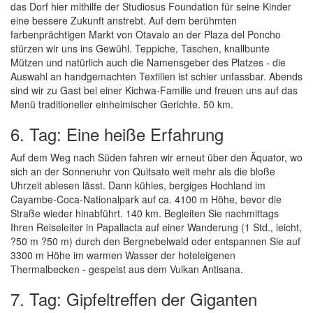
das Dorf hier mithilfe der Studiosus Foundation für seine Kinder
eine bessere Zukunft anstrebt. Auf dem berühmten
farbenprächtigen Markt von Otavalo an der Plaza del Poncho
stürzen wir uns ins Gewühl. Teppiche, Taschen, knallbunte
Mützen und natürlich auch die Namensgeber des Platzes - die
Auswahl an handgemachten Textilien ist schier unfassbar. Abends
sind wir zu Gast bei einer Kichwa-Familie und freuen uns auf das
Menü traditioneller einheimischer Gerichte. 50 km.
6. Tag: Eine heiße Erfahrung
Auf dem Weg nach Süden fahren wir erneut über den Äquator, wo
sich an der Sonnenuhr von Quitsato weit mehr als die bloße
Uhrzeit ablesen lässt. Dann kühles, bergiges Hochland im
Cayambe-Coca-Nationalpark auf ca. 4100 m Höhe, bevor die
Straße wieder hinabführt. 140 km. Begleiten Sie nachmittags
Ihren Reiseleiter in Papallacta auf einer Wanderung (1 Std., leicht,
?50 m ?50 m) durch den Bergnebelwald oder entspannen Sie auf
3300 m Höhe im warmen Wasser der hoteleigenen
Thermalbecken - gespeist aus dem Vulkan Antisana.
7. Tag: Gipfeltreffen der Giganten