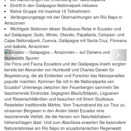
Eintritt in den Galápagos-Nationalpark inklusive
Kleine Gruppe mit maximal 15 Teilnehmern
Verlängerungstage mit vier Übernachtungen am Río Napo in
Amazonien
Wichtigste Stationen dieser Studiosus-Reise in Ecuador und
auf Galápagos: Quito, Mindo, Otavalo, Papallacta, Cotopaxi- und
Cajas-Nationalpark, Cuenca, Galápagos mit Santa Cruz, Floreana
Ecuador – Galapagos – Amazonien – auf Darwins
und Isabela, Amazonien
und Humboldts Spuren
Previous
Next
Die Flora und Fauna Ecuadors und der Galápagos-Inseln sorgten
bereits bei Alexander von Humboldt und Charles Darwin für
Begeisterung, die als Entdecker und Forscher das Naturparadies
populär machten. Kommen Sie mit in die Nationalparks von
Ecuador! Unterwegs zwischen den Feuerbergen sammeln Sie
faszinierende Eindrücke, begegnen Blaufußtölpeln, Leguanen
und Riesenschildkröten und besuchen mit Ihrem Studiosus-
Reiseleiter traditionelle Märkte. Vom Traumstrand bis zur Tour zu
einsamen Bergseen in den Anden bietet Ecuador eine
faszinierende Vielfalt, die die Herzen von Naturliebhabern
höherschlagen lässt. Und zum Abschluss erwarten Sie besondere
Naturerlebnisse am Río Napo im ecuadorianischen Regenwald.