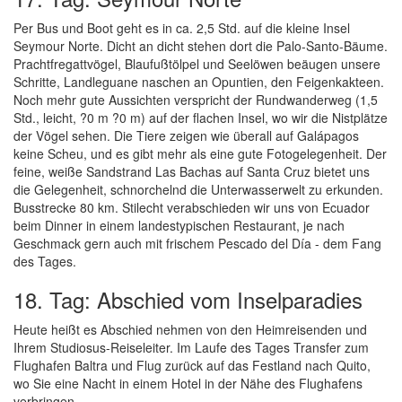
Per Bus und Boot geht es in ca. 2,5 Std. auf die kleine Insel
Seymour Norte. Dicht an dicht stehen dort die Palo-Santo-Bäume.
Prachtfregattvögel, Blaufußtölpel und Seelöwen beäugen unsere
Schritte, Landleguane naschen an Opuntien, den Feigenkakteen.
Noch mehr gute Aussichten verspricht der Rundwanderweg (1,5
Std., leicht, ?0 m ?0 m) auf der flachen Insel, wo wir die Nistplätze
der Vögel sehen. Die Tiere zeigen wie überall auf Galápagos
keine Scheu, und es gibt mehr als eine gute Fotogelegenheit. Der
feine, weiße Sandstrand Las Bachas auf Santa Cruz bietet uns
die Gelegenheit, schnorchelnd die Unterwasserwelt zu erkunden.
Busstrecke 80 km. Stilecht verabschieden wir uns von Ecuador
beim Dinner in einem landestypischen Restaurant, je nach
Geschmack gern auch mit frischem Pescado del Día - dem Fang
des Tages.
18. Tag: Abschied vom Inselparadies
Heute heißt es Abschied nehmen von den Heimreisenden und
Ihrem Studiosus-Reiseleiter. Im Laufe des Tages Transfer zum
Flughafen Baltra und Flug zurück auf das Festland nach Quito,
wo Sie eine Nacht in einem Hotel in der Nähe des Flughafens
verbringen.