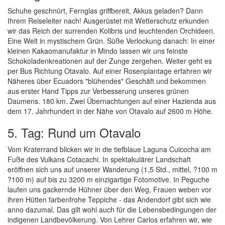
Schuhe geschnürt, Fernglas griffbereit, Akkus geladen? Dann
Ihrem Reiseleiter nach! Ausgerüstet mit Wetterschutz erkunden
wir das Reich der surrenden Kolibris und leuchtenden Orchideen.
Eine Welt in mystischem Grün. Süße Verlockung danach: In einer
kleinen Kakaomanufaktur in Mindo lassen wir uns feinste
Schokoladenkreationen auf der Zunge zergehen. Weiter geht es
per Bus Richtung Otavalo. Auf einer Rosenplantage erfahren wir
Näheres über Ecuadors "blühendes" Geschäft und bekommen
aus erster Hand Tipps zur Verbesserung unseres grünen
Daumens. 180 km. Zwei Übernachtungen auf einer Hazienda aus
dem 17. Jahrhundert in der Nähe von Otavalo auf 2600 m Höhe.
5. Tag: Rund um Otavalo
Vom Kraterrand blicken wir in die tiefblaue Laguna Cuicocha am
Fuße des Vulkans Cotacachi. In spektakulärer Landschaft
eröffnen sich uns auf unserer Wanderung (1,5 Std., mittel, ?100 m
?100 m) auf bis zu 3200 m einzigartige Fotomotive. In Peguche
laufen uns gackernde Hühner über den Weg, Frauen weben vor
ihren Hütten farbenfrohe Teppiche - das Andendorf gibt sich wie
anno dazumal. Das gilt wohl auch für die Lebensbedingungen der
indigenen Landbevölkerung. Von Lehrer Carlos erfahren wir, wie