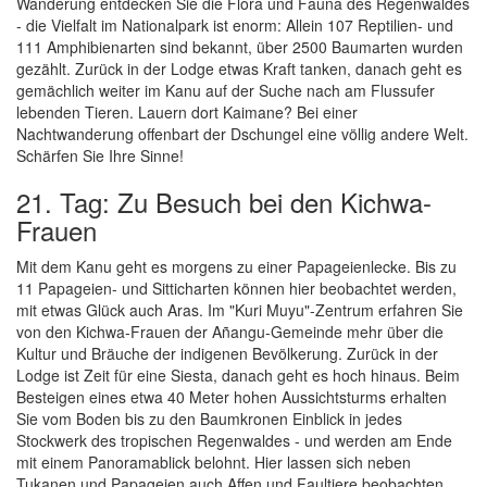
Wanderung entdecken Sie die Flora und Fauna des Regenwaldes
- die Vielfalt im Nationalpark ist enorm: Allein 107 Reptilien- und
111 Amphibienarten sind bekannt, über 2500 Baumarten wurden
gezählt. Zurück in der Lodge etwas Kraft tanken, danach geht es
gemächlich weiter im Kanu auf der Suche nach am Flussufer
lebenden Tieren. Lauern dort Kaimane? Bei einer
Nachtwanderung offenbart der Dschungel eine völlig andere Welt.
Schärfen Sie Ihre Sinne!
21. Tag: Zu Besuch bei den Kichwa-
Frauen
Mit dem Kanu geht es morgens zu einer Papageienlecke. Bis zu
11 Papageien- und Sitticharten können hier beobachtet werden,
mit etwas Glück auch Aras. Im "Kuri Muyu"-Zentrum erfahren Sie
von den Kichwa-Frauen der Añangu-Gemeinde mehr über die
Kultur und Bräuche der indigenen Bevölkerung. Zurück in der
Lodge ist Zeit für eine Siesta, danach geht es hoch hinaus. Beim
Besteigen eines etwa 40 Meter hohen Aussichtsturms erhalten
Sie vom Boden bis zu den Baumkronen Einblick in jedes
Stockwerk des tropischen Regenwaldes - und werden am Ende
mit einem Panoramablick belohnt. Hier lassen sich neben
Tukanen und Papageien auch Affen und Faultiere beobachten.