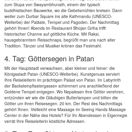
zum Stupa von Swayambhunath, einem der typisch
buddhistischen Bauwerke, wo die Gebetsmühlen kreisen. Dann
weiter zum Durbar Square ins alte Kathmandu (UNESCO-
Welterbe) der Paläste, Tempel und Pagoden. Der Nachmittag
gehört Ihnen! Abends im Restaurant Bhojan Griha trifft
historischer Charme auf göttliche Küche. Mit Raksi,
hausgebranntem Reisschnaps, begrüßt man uns nach alter
Tradition. Tänzer und Musiker krönen das Festmahl.
4. Tag: Göttersegen in Patan
Mit der Hauptstadt verwachsen, aber kleiner und feiner: die
Königsstadt Patan (UNESCO-Welterbe). Kunstgenuss serviert
Ihre Reiseleiterin im prächtigen Palast von Patan. Im Labyrinth
der Backsteinpflastergassen schimmert uns anschließend der
Goldene Tempel entgegen. Wo Nepalesen ihre Götter verehren,
entzünden wir wie die Gläubigen Butterlampen und bitten die
Götter um ihren Reisesegen. 20 km. Der Rest des Nachmittags
gehört Ihnen. Vielleicht eine Massage im Seeing Hands Massage
Center in der Nähe des Hotels? Für Ihr Abendessen in Eigenregie
verrät Ihre Reiseleiterin köstliche Adressen.