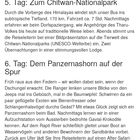
5. Tag: Zum Chitwan-Nationalpark
Durch die Vorberge des Himalayas windet sich unser Bus ins
subtropische Tiefland. 170 km, Fahrzeit ca. 7 Std. Nachmittags
erfahren wir beim Dorfspaziergang, wie Angehörige des Tharu-
Volkes bis heute auf traditionelle Weise leben. Abends stimmt uns
die Reiseleiterin bei einer Bildpräsentation auf die Tierwelt des
Chitwan-Nationalparks (UNESCO-Welterbe) ein. Zwei
Übernachtungen in einer stimmungsvollen Lodge.
6. Tag: Dem Panzernashorn auf der
Spur
Früh raus aus den Federn – wir wollen dabei sein, wenn der
Dschungel erwacht. Die Ranger lenken unsere Blicke von den
Jeeps mal ins Gebüsch, mal in die Baumwipfel: Schwirren da ein
paar geflügelte Exoten wie Bienenfresser oder
Schlangenhalsvögel durchs Geäst? Mit etwas Glück zeigt sich ein
Panzernashorn beim Bad. Nachmittags lernen wir in einer
Aufzuchtstation vom Aussterben bedrohte Gavial-Krokodile
kennen. Auf dem Rapti River schließlich gleitet unser Boot an
Wasservögeln und anderen Bewohnern der Sandbänke vorbei.
Zurück am Ufer lädt Sie Ihre Reiseleiterin auf einen After-Safari-