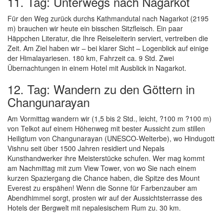
11. Tag: Unterwegs nach Nagarkot
Für den Weg zurück durchs Kathmandutal nach Nagarkot (2195
m) brauchen wir heute ein bisschen Sitzfleisch. Ein paar
Häppchen Literatur, die Ihre Reiseleiterin serviert, vertreiben die
Zeit. Am Ziel haben wir – bei klarer Sicht – Logenblick auf einige
der Himalayariesen. 180 km, Fahrzeit ca. 9 Std. Zwei
Übernachtungen in einem Hotel mit Ausblick in Nagarkot.
12. Tag: Wandern zu den Göttern in
Changunarayan
Am Vormittag wandern wir (1,5 bis 2 Std., leicht, ?100 m ?100 m)
von Telkot auf einem Höhenweg mit bester Aussicht zum stillen
Heiligtum von Changunarayan (UNESCO-Welterbe), wo Hindugott
Vishnu seit über 1500 Jahren residiert und Nepals
Kunsthandwerker ihre Meisterstücke schufen. Wer mag kommt
am Nachmittag mit zum View Tower, von wo Sie nach einem
kurzen Spaziergang die Chance haben, die Spitze des Mount
Everest zu erspähen! Wenn die Sonne für Farbenzauber am
Abendhimmel sorgt, prosten wir auf der Aussichtsterrasse des
Hotels der Bergwelt mit nepalesischem Rum zu. 30 km.