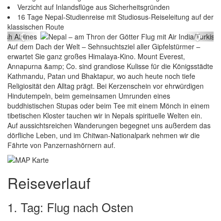
Verzicht auf Inlandsflüge aus Sicherheitsgründen
Nepal – am Thron der Götter Flug mit Air
16 Tage Nepal-Studienreise mit Studiosus-Reiseleitung auf der
India/Turkish Airlines
klassischen Route
Previous
Next
Auf dem Dach der Welt – Sehnsuchtsziel aller Gipfelstürmer –
erwartet Sie ganz großes Himalaya-Kino. Mount Everest,
Annapurna &amp; Co. sind grandiose Kulisse für die Königsstädte
Kathmandu, Patan und Bhaktapur, wo auch heute noch tiefe
Religiosität den Alltag prägt. Bei Kerzenschein vor ehrwürdigen
Hindutempeln, beim gemeinsamen Umrunden eines
buddhistischen Stupas oder beim Tee mit einem Mönch in einem
tibetischen Kloster tauchen wir in Nepals spirituelle Welten ein.
Auf aussichtsreichen Wanderungen begegnet uns außerdem das
dörfliche Leben, und im Chitwan-Nationalpark nehmen wir die
Fährte von Panzernashörnern auf.
Reiseverlauf
1. Tag: Flug nach Osten