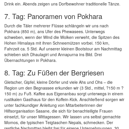
Drink ein. Abends zeigen uns Dorfbewohner traditionelle Tänze.
7. Tag: Panoramen von Pokhara
Durch die Täler mehrerer Flüsse schlängeln wir uns nach
Pokhara (850 m), ans Ufer des Phewasees. Unterwegs
schweben, wenn der Wind die Wolken verweht, die Spitzen des
Hohen Himalaya mit ihren Schneemützen vorbei. 150 km,
Fahrzeit ca. 5 Std. Auf unserer kleinen Bootstour am Nachmittag
schieben sich Dhaulagiri und Annapurna ins Bild. Drei
Übernachtungen in Pokhara.
8. Tag: Zu Füßen der Bergriesen
Gletscher, Gipfel, kleine Dörfer und viele Ahs und Ohs – die
Region um den Begnassee erkunden wir (3 Std., mittel, ?150 m ?
150 m) zu Fuß. Kaffee aus Eigenanbau sorgt unterwegs in einem
rustikalen Gasthaus für den Koffein-Kick. Anschließend sorgen wir
unter fachkundiger Anleitung von Mitarbeiterinnen der
Hilfsorganisation Sasane, die sich für benachteiligte Frauen
einsetzt, für unser Mittagessen. Wir lassen uns selbst gemachte
Momos, die typischen Teigtaschen Nepals, schmecken. Der
restliche Nachmittag bleibt frei für eigene Unternehmungen. 30