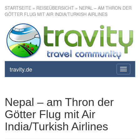
STARTSEITE
»
REISEÜBERSICHT
» NEPAL – AM THRON DER
GÖTTER FLUG MIT AIR INDIA/TURKISH AIRLINES
Nepal – am Thron der Götter
Flug mit Air India/Turkish
Airlines
travity.de
toggle
navigati
Nepal – am Thron der
Götter Flug mit Air
India/Turkish Airlines