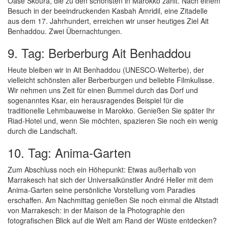
Oase Skoura, die zu den schönsten in Marokko zählt. Nach einem
Besuch in der beeindruckenden Kasbah Amridil, eine Zitadelle
aus dem 17. Jahrhundert, erreichen wir unser heutiges Ziel Ait
Benhaddou. Zwei Übernachtungen.
9. Tag: Berberburg Ait Benhaddou
Heute bleiben wir in Ait Benhaddou (UNESCO-Welterbe), der
vielleicht schönsten aller Berberburgen und beliebte Filmkulisse.
Wir nehmen uns Zeit für einen Bummel durch das Dorf und
sogenanntes Ksar, ein herausragendes Beispiel für die
traditionelle Lehmbauweise in Marokko. Genießen Sie später Ihr
Riad-Hotel und, wenn Sie möchten, spazieren Sie noch ein wenig
durch die Landschaft.
10. Tag: Anima-Garten
Zum Abschluss noch ein Höhepunkt: Etwas außerhalb von
Marrakesch hat sich der Universalkünstler André Heller mit dem
Anima-Garten seine persönliche Vorstellung vom Paradies
erschaffen. Am Nachmittag genießen Sie noch einmal die Altstadt
von Marrakesch: in der Maison de la Photographie den
fotografischen Blick auf die Welt am Rand der Wüste entdecken?