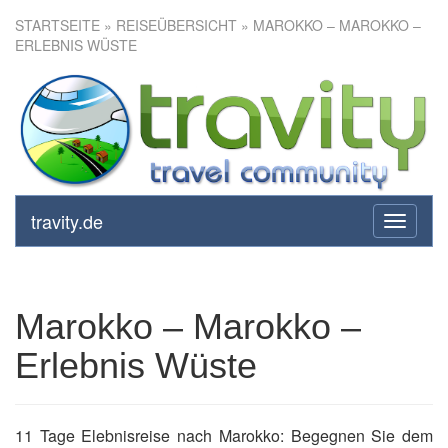
STARTSEITE
»
REISEÜBERSICHT
» MAROKKO – MAROKKO –
ERLEBNIS WÜSTE
Marokko – Marokko – Erlebnis
Wüste
travity.de
toggle
navigati
Marokko – Marokko –
Erlebnis Wüste
11 Tage Elebnisreise nach Marokko: Begegnen Sie dem