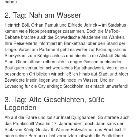
haben ...
2. Tag: Nah am Wasser
Heinrich Böll, Orhan Pamuk und Elfriede Jelinek – im Stadshus
kamen viele Nobelpreisträger zusammen. Doch die MeToo-
Debatte brachte auch die Schwedische Akademie ins Wanken.
Ihre Reiseleiterin informiert im Bankettsaal über den Stand der
Dinge. Vorbei am Parlament geht es weiter zur Krönungskirche
Storkyrkan, zum Königsschloss und hinein in die Altstadt Gamla
Stan. Giebelhäuser reihen sich in engen Gassen aneinander,
Boutiquen verkaufen schwedisches Kunsthandwerk. Von einem
besonderen Ort blicken wir schließlich hinab auf Stadt und Meer:
Bewaldete Inseln liegen wie Kleinode im Wasser. Und ein
Lovesong für die City erklingt: Stockholm ist einfach umwerfend!
3. Tag: Alte Geschichten, süße
Legenden
Ab auf die Fähre und los zur Insel Djurgaarden. So startete auch
das Prunkschiff Vasa im 17. Jahrhundert, doch dann sank der
Stolz von König Gustav II. Warum Holzwürmer das Prachtschiff
nach seiner Bergung nicht verputzten, obwohl die Schädlinge