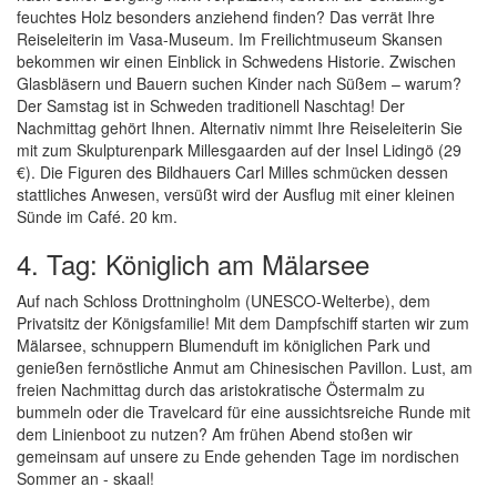
feuchtes Holz besonders anziehend finden? Das verrät Ihre
Reiseleiterin im Vasa-Museum. Im Freilichtmuseum Skansen
bekommen wir einen Einblick in Schwedens Historie. Zwischen
Glasbläsern und Bauern suchen Kinder nach Süßem – warum?
Der Samstag ist in Schweden traditionell Naschtag! Der
Nachmittag gehört Ihnen. Alternativ nimmt Ihre Reiseleiterin Sie
mit zum Skulpturenpark Millesgaarden auf der Insel Lidingö (29
€). Die Figuren des Bildhauers Carl Milles schmücken dessen
stattliches Anwesen, versüßt wird der Ausflug mit einer kleinen
Sünde im Café. 20 km.
4. Tag: Königlich am Mälarsee
Auf nach Schloss Drottningholm (UNESCO-Welterbe), dem
Privatsitz der Königsfamilie! Mit dem Dampfschiff starten wir zum
Mälarsee, schnuppern Blumenduft im königlichen Park und
genießen fernöstliche Anmut am Chinesischen Pavillon. Lust, am
freien Nachmittag durch das aristokratische Östermalm zu
bummeln oder die Travelcard für eine aussichtsreiche Runde mit
dem Linienboot zu nutzen? Am frühen Abend stoßen wir
gemeinsam auf unsere zu Ende gehenden Tage im nordischen
Sommer an - skaal!