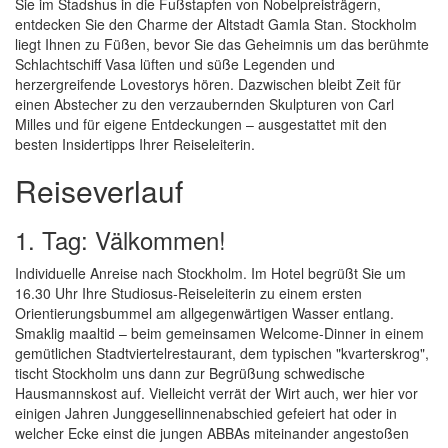
Sie im Stadshus in die Fußstapfen von Nobelpreisträgern,
entdecken Sie den Charme der Altstadt Gamla Stan. Stockholm
liegt Ihnen zu Füßen, bevor Sie das Geheimnis um das berühmte
Schlachtschiff Vasa lüften und süße Legenden und
herzergreifende Lovestorys hören. Dazwischen bleibt Zeit für
einen Abstecher zu den verzaubernden Skulpturen von Carl
Milles und für eigene Entdeckungen – ausgestattet mit den
besten Insidertipps Ihrer Reiseleiterin.
Reiseverlauf
1. Tag: Välkommen!
Individuelle Anreise nach Stockholm. Im Hotel begrüßt Sie um
16.30 Uhr Ihre Studiosus-Reiseleiterin zu einem ersten
Orientierungsbummel am allgegenwärtigen Wasser entlang.
Smaklig maaltid – beim gemeinsamen Welcome-Dinner in einem
gemütlichen Stadtviertelrestaurant, dem typischen "kvarterskrog",
tischt Stockholm uns dann zur Begrüßung schwedische
Hausmannskost auf. Vielleicht verrät der Wirt auch, wer hier vor
einigen Jahren Junggesellinnenabschied gefeiert hat oder in
welcher Ecke einst die jungen ABBAs miteinander angestoßen