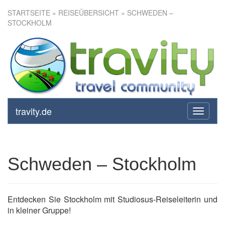
STARTSEITE
»
REISEÜBERSICHT
» SCHWEDEN –
STOCKHOLM
Schweden – Stockholm
travity.de
toggle
navigati
Schweden – Stockholm
Entdecken Sie Stockholm mit Studiosus-Reiseleiterin und
in kleiner Gruppe!