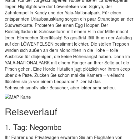
Natur. Auf der vorgeschlagenen Route unserer Länderexpertin
liegen Highlights wie der Löwenfelsen von Sigiriya, der
Zahntempel in Kandy und der Yala-Nationalpark. Für einen
entspannten Urlaubsausklang sorgen ein paar Strandtage an der
Südwestküste. Probieren Sie einen Egg Hopper. Der
Reisteigfladen in Schüsselform mit einem Ei in der Mitte macht
jeden Eierbecher überflüssig! So gestärkt fällt Ihnen der Aufstieg
auf den LÖWENFELSEN bestimmt leichter. Die steilen Treppen
winden sich außen an dem Monolithen in die Höhe – tolle
Ausblicke für diejenigen, die keine Höhenangst haben. Dann im
YALA-NATIONALPARK mit einem Ranger an Ihrer Seite auf die
Pirsch gehen. Eine Horde Hutaffen jagt plötzlich vor Ihrem Jeep
über die Piste. Zücken Sie schon mal die Kamera – vielleicht
flüchten sie ja vor einem Leoparden? Der ist das
Sehnsuchtsmotiv aller Besucher, aber leider sehr scheu.
Reiseverlauf
1. Tag: Negombo
Ihr Fahrer und Privatwagen erwarten Sie am Flughafen von