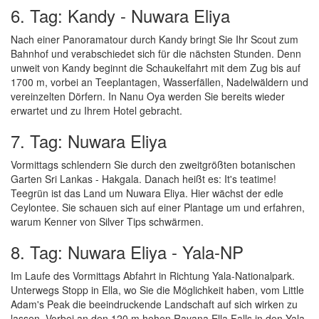
6. Tag: Kandy - Nuwara Eliya
Nach einer Panoramatour durch Kandy bringt Sie Ihr Scout zum
Bahnhof und verabschiedet sich für die nächsten Stunden. Denn
unweit von Kandy beginnt die Schaukelfahrt mit dem Zug bis auf
1700 m, vorbei an Teeplantagen, Wasserfällen, Nadelwäldern und
vereinzelten Dörfern. In Nanu Oya werden Sie bereits wieder
erwartet und zu Ihrem Hotel gebracht.
7. Tag: Nuwara Eliya
Vormittags schlendern Sie durch den zweitgrößten botanischen
Garten Sri Lankas - Hakgala. Danach heißt es: It's teatime!
Teegrün ist das Land um Nuwara Eliya. Hier wächst der edle
Ceylontee. Sie schauen sich auf einer Plantage um und erfahren,
warum Kenner von Silver Tips schwärmen.
8. Tag: Nuwara Eliya - Yala-NP
Im Laufe des Vormittags Abfahrt in Richtung Yala-Nationalpark.
Unterwegs Stopp in Ella, wo Sie die Möglichkeit haben, vom Little
Adam's Peak die beeindruckende Landschaft auf sich wirken zu
lassen. Vorbei an den 120 m hohen Ravana Ella Falls in den Yala-