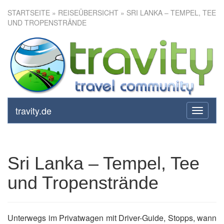
STARTSEITE
»
REISEÜBERSICHT
» SRI LANKA – TEMPEL, TEE
UND TROPENSTRÄNDE
Sri Lanka – Tempel, Tee und
Tropenstrände
travity.de
toggle
navigati
Sri Lanka – Tempel, Tee
und Tropenstrände
Unterwegs im Privatwagen mit Driver-Guide, Stopps, wann