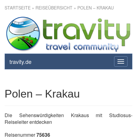
STARTSEITE
»
REISEÜBERSICHT
» POLEN – KRAKAU
Polen – Krakau
travity.de
toggle
navigati
Polen – Krakau
Die Sehenswürdigkeiten Krakaus mit Studiosus-
Reiseleiter entdecken
Reisenummer
75636