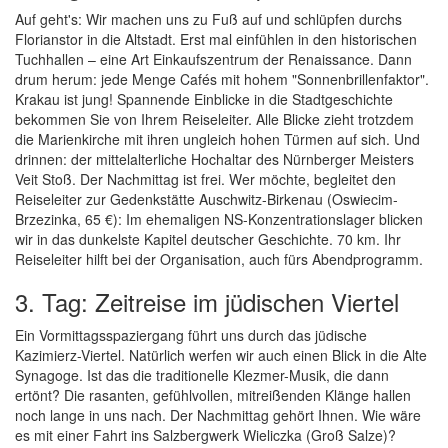
Auf geht's: Wir machen uns zu Fuß auf und schlüpfen durchs
Florianstor in die Altstadt. Erst mal einfühlen in den historischen
Tuchhallen – eine Art Einkaufszentrum der Renaissance. Dann
drum herum: jede Menge Cafés mit hohem "Sonnenbrillenfaktor".
Krakau ist jung! Spannende Einblicke in die Stadtgeschichte
bekommen Sie von Ihrem Reiseleiter. Alle Blicke zieht trotzdem
die Marienkirche mit ihren ungleich hohen Türmen auf sich. Und
drinnen: der mittelalterliche Hochaltar des Nürnberger Meisters
Veit Stoß. Der Nachmittag ist frei. Wer möchte, begleitet den
Reiseleiter zur Gedenkstätte Auschwitz-Birkenau (Oswiecim-
Brzezinka, 65 €): Im ehemaligen NS-Konzentrationslager blicken
wir in das dunkelste Kapitel deutscher Geschichte. 70 km. Ihr
Reiseleiter hilft bei der Organisation, auch fürs Abendprogramm.
3. Tag: Zeitreise im jüdischen Viertel
Ein Vormittagsspaziergang führt uns durch das jüdische
Kazimierz-Viertel. Natürlich werfen wir auch einen Blick in die Alte
Synagoge. Ist das die traditionelle Klezmer-Musik, die dann
ertönt? Die rasanten, gefühlvollen, mitreißenden Klänge hallen
noch lange in uns nach. Der Nachmittag gehört Ihnen. Wie wäre
es mit einer Fahrt ins Salzbergwerk Wieliczka (Groß Salze)?