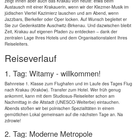
zeigt Ihnen aber auch das Krakau von heute: etwa beim
Austausch mit einer Krakauerin, wenn wir der Klezmer-Musik im
jüdischen Viertel Kazimierz lauschen und am Abend, wenn
Jazzbars, Bierkeller oder Oper locken. Auf Wunsch begleitet er
Sie zur Gedenkstätte Auschwitz-Birkenau. Und dazwischen bleibt
Zeit, Krakau auf eigenen Pfaden zu entdecken – dank der
zentralen Lage Ihres Hotels und dem Organisationstalent Ihres
Reiseleiters.
Reiseverlauf
1. Tag: Witamy - willkommen!
Bahnreise 1. Klasse zum Flughafen und im Laufe des Tages Flug
nach Krakau (Kraków). Transfer zum Hotel. Wer früh genug
ankommt, kann mit dem Studiosus-Reiseleiter schon am
Nachmittag in die Altstadt (UNESCO-Welterbe) eintauchen.
Abends stoßen wir bei polnischen Spezialitäten in einem
gemütlichen Lokal gemeinsam auf die nächsten Tage an. Na
zdrowie!
2. Tag: Moderne Metropole