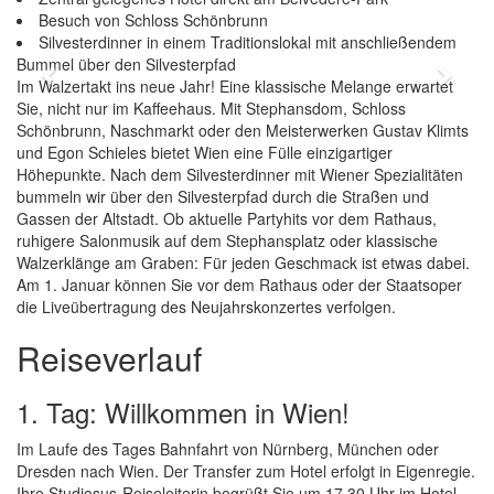
Besuch von Schloss Schönbrunn
Silvesterdinner in einem Traditionslokal mit anschließendem
Bummel über den Silvesterpfad
Previous
Next
Im Walzertakt ins neue Jahr! Eine klassische Melange erwartet
Sie, nicht nur im Kaffeehaus. Mit Stephansdom, Schloss
Schönbrunn, Naschmarkt oder den Meisterwerken Gustav Klimts
und Egon Schieles bietet Wien eine Fülle einzigartiger
Höhepunkte. Nach dem Silvesterdinner mit Wiener Spezialitäten
bummeln wir über den Silvesterpfad durch die Straßen und
Gassen der Altstadt. Ob aktuelle Partyhits vor dem Rathaus,
ruhigere Salonmusik auf dem Stephansplatz oder klassische
Walzerklänge am Graben: Für jeden Geschmack ist etwas dabei.
Am 1. Januar können Sie vor dem Rathaus oder der Staatsoper
die Liveübertragung des Neujahrskonzertes verfolgen.
Reiseverlauf
1. Tag: Willkommen in Wien!
Im Laufe des Tages Bahnfahrt von Nürnberg, München oder
Dresden nach Wien. Der Transfer zum Hotel erfolgt in Eigenregie.
Ihre Studiosus-Reiseleiterin begrüßt Sie um 17.30 Uhr im Hotel,