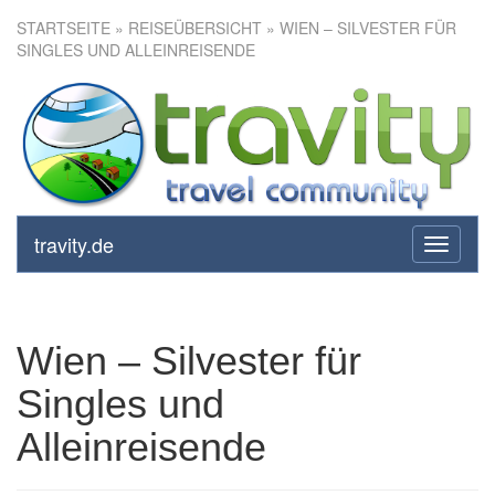
STARTSEITE
»
REISEÜBERSICHT
» WIEN – SILVESTER FÜR
SINGLES UND ALLEINREISENDE
Wien – Silvester für Singles
und Alleinreisende
travity.de
toggle
navigati
Wien – Silvester für
Singles und
Alleinreisende