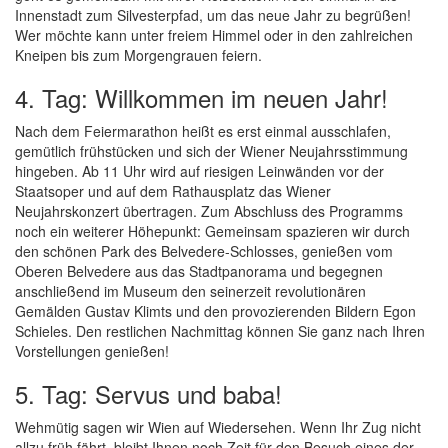
Innenstadt zum Silvesterpfad, um das neue Jahr zu begrüßen!
Wer möchte kann unter freiem Himmel oder in den zahlreichen
Kneipen bis zum Morgengrauen feiern.
4. Tag: Willkommen im neuen Jahr!
Nach dem Feiermarathon heißt es erst einmal ausschlafen,
gemütlich frühstücken und sich der Wiener Neujahrsstimmung
hingeben. Ab 11 Uhr wird auf riesigen Leinwänden vor der
Staatsoper und auf dem Rathausplatz das Wiener
Neujahrskonzert übertragen. Zum Abschluss des Programms
noch ein weiterer Höhepunkt: Gemeinsam spazieren wir durch
den schönen Park des Belvedere-Schlosses, genießen vom
Oberen Belvedere aus das Stadtpanorama und begegnen
anschließend im Museum den seinerzeit revolutionären
Gemälden Gustav Klimts und den provozierenden Bildern Egon
Schieles. Den restlichen Nachmittag können Sie ganz nach Ihren
Vorstellungen genießen!
5. Tag: Servus und baba!
Wehmütig sagen wir Wien auf Wiedersehen. Wenn Ihr Zug nicht
allzu früh fährt, bleibt Ihnen noch Zeit für den Besuch eines der