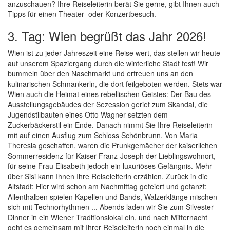
anzuschauen? Ihre Reiseleiterin berät Sie gerne, gibt Ihnen auch
Tipps für einen Theater- oder Konzertbesuch.
3. Tag: Wien begrüßt das Jahr 2026!
Wien ist zu jeder Jahreszeit eine Reise wert, das stellen wir heute
auf unserem Spaziergang durch die winterliche Stadt fest! Wir
bummeln über den Naschmarkt und erfreuen uns an den
kulinarischen Schmankerln, die dort feilgeboten werden. Stets war
Wien auch die Heimat eines rebellischen Geistes: Der Bau des
Ausstellungsgebäudes der Sezession geriet zum Skandal, die
Jugendstilbauten eines Otto Wagner setzten dem
Zuckerbäckerstil ein Ende. Danach nimmt Sie Ihre Reiseleiterin
mit auf einen Ausflug zum Schloss Schönbrunn. Von Maria
Theresia geschaffen, waren die Prunkgemächer der kaiserlichen
Sommerresidenz für Kaiser Franz-Joseph der Lieblingswohnort,
für seine Frau Elisabeth jedoch ein luxuriöses Gefängnis. Mehr
über Sisi kann Ihnen Ihre Reiseleiterin erzählen. Zurück in die
Altstadt: Hier wird schon am Nachmittag gefeiert und getanzt:
Allenthalben spielen Kapellen und Bands, Walzerklänge mischen
sich mit Technorhythmen ... Abends laden wir Sie zum Silvester-
Dinner in ein Wiener Traditionslokal ein, und nach Mitternacht
geht es gemeinsam mit Ihrer Reiseleiterin noch einmal in die