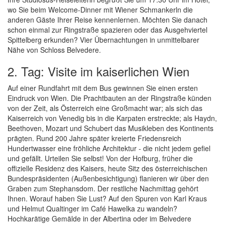
wo Sie beim Welcome-Dinner mit Wiener Schmankerln die
anderen Gäste Ihrer Reise kennenlernen. Möchten Sie danach
schon einmal zur Ringstraße spazieren oder das Ausgehviertel
Spittelberg erkunden? Vier Übernachtungen in unmittelbarer
Nähe von Schloss Belvedere.
2. Tag: Visite im kaiserlichen Wien
Auf einer Rundfahrt mit dem Bus gewinnen Sie einen ersten
Eindruck von Wien. Die Prachtbauten an der Ringstraße künden
von der Zeit, als Österreich eine Großmacht war; als sich das
Kaiserreich von Venedig bis in die Karpaten erstreckte; als Haydn,
Beethoven, Mozart und Schubert das Musikleben des Kontinents
prägten. Rund 200 Jahre später kreierte Friedensreich
Hundertwasser eine fröhliche Architektur - die nicht jedem gefiel
und gefällt. Urteilen Sie selbst! Von der Hofburg, früher die
offizielle Residenz des Kaisers, heute Sitz des österreichischen
Bundespräsidenten (Außenbesichtigung) flanieren wir über den
Graben zum Stephansdom. Der restliche Nachmittag gehört
Ihnen. Worauf haben Sie Lust? Auf den Spuren von Karl Kraus
und Helmut Qualtinger im Café Hawelka zu wandeln?
Hochkarätige Gemälde in der Albertina oder im Belvedere