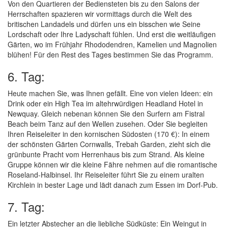
Von den Quartieren der Bediensteten bis zu den Salons der
Herrschaften spazieren wir vormittags durch die Welt des
britischen Landadels und dürfen uns ein bisschen wie Seine
Lordschaft oder Ihre Ladyschaft fühlen. Und erst die weitläufigen
Gärten, wo im Frühjahr Rhododendren, Kamelien und Magnolien
blühen! Für den Rest des Tages bestimmen Sie das Programm.
6. Tag:
Heute machen Sie, was Ihnen gefällt. Eine von vielen Ideen: ein
Drink oder ein High Tea im altehrwürdigen Headland Hotel in
Newquay. Gleich nebenan können Sie den Surfern am Fistral
Beach beim Tanz auf den Wellen zusehen. Oder Sie begleiten
Ihren Reiseleiter in den kornischen Südosten (170 €): In einem
der schönsten Gärten Cornwalls, Trebah Garden, zieht sich die
grünbunte Pracht vom Herrenhaus bis zum Strand. Als kleine
Gruppe können wir die kleine Fähre nehmen auf die romantische
Roseland-Halbinsel. Ihr Reiseleiter führt Sie zu einem uralten
Kirchlein in bester Lage und lädt danach zum Essen im Dorf-Pub.
7. Tag:
Ein letzter Abstecher an die liebliche Südküste: Ein Weingut in