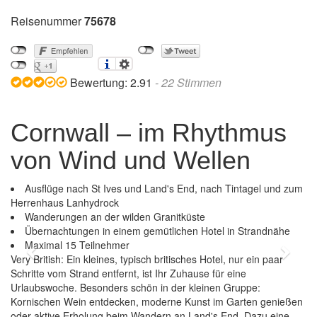
Reisenummer
75678
Bewertung:
2.91
-
22
Stimmen
Cornwall – im Rhythmus
von Wind und Wellen
Ausflüge nach St Ives und Land's End, nach Tintagel und zum
Herrenhaus Lanhydrock
Wanderungen an der wilden Granitküste
Übernachtungen in einem gemütlichen Hotel in Strandnähe
Maximal 15 Teilnehmer
Previous
Next
Very British: Ein kleines, typisch britisches Hotel, nur ein paar
Schritte vom Strand entfernt, ist Ihr Zuhause für eine
Urlaubswoche. Besonders schön in der kleinen Gruppe:
Kornischen Wein entdecken, moderne Kunst im Garten genießen
oder aktive Erholung beim Wandern an Land's End. Dazu eine