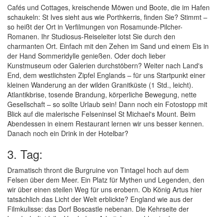
Cafés und Cottages, kreischende Möwen und Boote, die im Hafen
schaukeln: St Ives sieht aus wie Porthkerris, finden Sie? Stimmt –
so heißt der Ort in Verfilmungen von Rosamunde-Pilcher-
Romanen. Ihr Studiosus-Reiseleiter lotst Sie durch den
charmanten Ort. Einfach mit den Zehen im Sand und einem Eis in
der Hand Sommeridylle genießen. Oder doch lieber
Kunstmuseum oder Galerien durchstöbern? Weiter nach Land's
End, dem westlichsten Zipfel Englands – für uns Startpunkt einer
kleinen Wanderung an der wilden Granitküste (1 Std., leicht).
Atlantikbrise, tosende Brandung, körperliche Bewegung, nette
Gesellschaft – so sollte Urlaub sein! Dann noch ein Fotostopp mit
Blick auf die malerische Felseninsel St Michael's Mount. Beim
Abendessen in einem Restaurant lernen wir uns besser kennen.
Danach noch ein Drink in der Hotelbar?
3. Tag:
Dramatisch thront die Burgruine von Tintagel hoch auf dem
Felsen über dem Meer. Ein Platz für Mythen und Legenden, den
wir über einen steilen Weg für uns erobern. Ob König Artus hier
tatsächlich das Licht der Welt erblickte? England wie aus der
Filmkulisse: das Dorf Boscastle nebenan. Die Kehrseite der