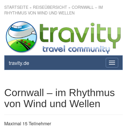
STARTSEITE
»
REISEÜBERSICHT
» CORNWALL – IM
RHYTHMUS VON WIND UND WELLEN
Cornwall – im Rhythmus von
Wind und Wellen
travity.de
toggle
navigati
Cornwall – im Rhythmus
von Wind und Wellen
Maximal 15 Teilnehmer