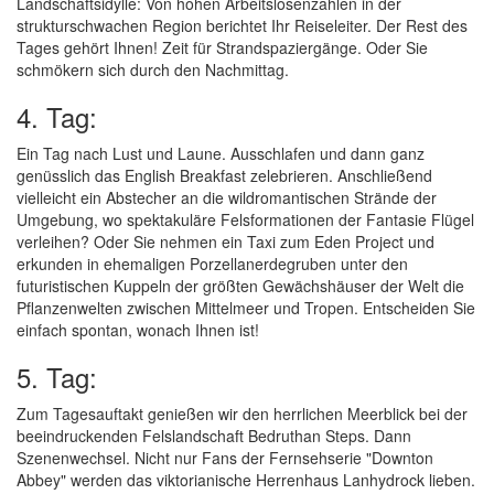
Landschaftsidylle: Von hohen Arbeitslosenzahlen in der
strukturschwachen Region berichtet Ihr Reiseleiter. Der Rest des
Tages gehört Ihnen! Zeit für Strandspaziergänge. Oder Sie
schmökern sich durch den Nachmittag.
4. Tag:
Ein Tag nach Lust und Laune. Ausschlafen und dann ganz
genüsslich das English Breakfast zelebrieren. Anschließend
vielleicht ein Abstecher an die wildromantischen Strände der
Umgebung, wo spektakuläre Felsformationen der Fantasie Flügel
verleihen? Oder Sie nehmen ein Taxi zum Eden Project und
erkunden in ehemaligen Porzellanerdegruben unter den
futuristischen Kuppeln der größten Gewächshäuser der Welt die
Pflanzenwelten zwischen Mittelmeer und Tropen. Entscheiden Sie
einfach spontan, wonach Ihnen ist!
5. Tag:
Zum Tagesauftakt genießen wir den herrlichen Meerblick bei der
beeindruckenden Felslandschaft Bedruthan Steps. Dann
Szenenwechsel. Nicht nur Fans der Fernsehserie "Downton
Abbey" werden das viktorianische Herrenhaus Lanhydrock lieben.