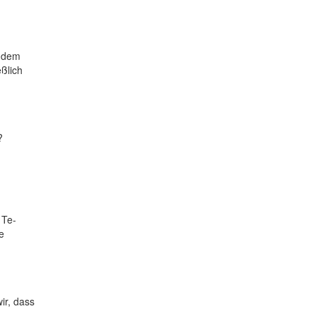
s dem
ßlich
?
 Te-
e
ir, dass