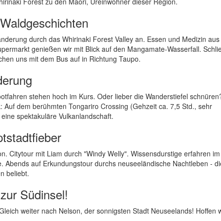
hirinaki Forest zu den Maori, Ureinwohner dieser Region.
o Waldgeschichten
anderung durch das Whirinaki Forest Valley an. Essen und Medizin au
permarkt genießen wir mit Blick auf den Mangamate-Wasserfall. Schlie
hen uns mit dem Bus auf in Richtung Taupo.
derung
bootfahren stehen hoch im Kurs. Oder lieber die Wanderstiefel schnüren
 Auf dem berühmten Tongariro Crossing (Gehzeit ca. 7,5 Std., sehr
h eine spektakuläre Vulkanlandschaft.
tstadtfieber
n. Citytour mit Liam durch "Windy Welly". Wissensdurstige erfahren im
. Abends auf Erkundungstour durchs neuseeländische Nachtleben - di
n beliebt.
 zur Südinsel!
Gleich weiter nach Nelson, der sonnigsten Stadt Neuseelands! Hoffen w