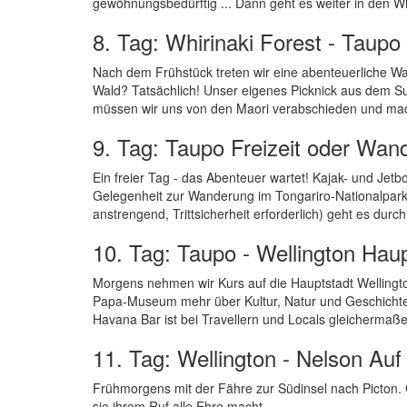
gewöhnungsbedürftig ... Dann geht es weiter in den W
8. Tag: Whirinaki Forest - Taup
Nach dem Frühstück treten wir eine abenteuerliche W
Wald? Tatsächlich! Unser eigenes Picknick aus dem Su
müssen wir uns von den Maori verabschieden und mac
9. Tag: Taupo Freizeit oder Wan
Ein freier Tag - das Abenteuer wartet! Kajak- und Jet
Gelegenheit zur Wanderung im Tongariro-Nationalpark:
anstrengend, Trittsicherheit erforderlich) geht es durc
10. Tag: Taupo - Wellington Haup
Morgens nehmen wir Kurs auf die Hauptstadt Wellingto
Papa-Museum mehr über Kultur, Natur und Geschichte
Havana Bar ist bei Travellern und Locals gleichermaße
11. Tag: Wellington - Nelson Auf
Frühmorgens mit der Fähre zur Südinsel nach Picton. 
sie ihrem Ruf alle Ehre macht.