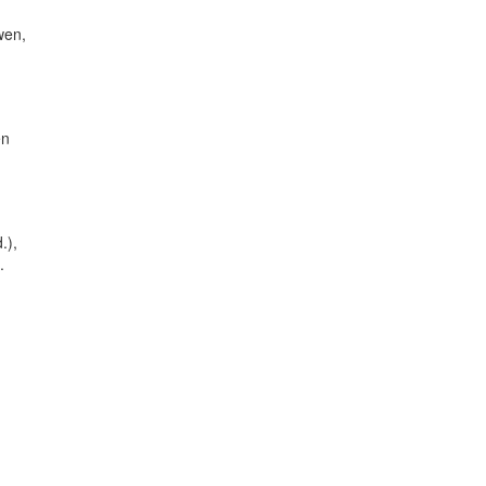
wen,
en
.),
.