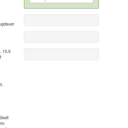
lugdauer
. 15,5
f
l.
Stadt
 im