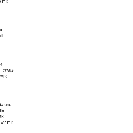
s mit
an.
it
 4
it etwas
amp;
ie und
die
aki
wir mit