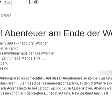
mmen
! Abenteuer am Ende der We
 nach Süd in knapp drei Wochen
nschen am c
 Versammlungshaus der Ureinwohner
Zeit für jede Menge Thrill ...
 – Kia ora! Abenteuer am Ende der Welt
lpark
ssing
N
Outdoorparadies schlechthin. Auf dieser Abenteuerreise können wir uns
glasklaren Fluten des Abel-Tasman-Nationalparks, in den dichten Wäld
nsch Adrenalinstöße bei Jetboot &amp; Co. in Queenstown. Abends wa
ubs im schottisch geprägten Dunedin auf uns. New Zealand has it all!