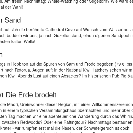
afés. Am freien Nachmittag: Whale-Watching oder Segeltörn? Wie wäre e
al der Wahl!
im Sand
 schaut sich die berühmte Cathedral Cove auf Wunsch vom Wasser aus 
h buddeln wir uns, je nach Gezeitenstand, einen eigenen Sandpool m
sten kalten Welle!
h
egs in Hobbiton auf die Spuren von Sam und Frodo begeben (79 €; bis
t nach Rotorua. Augen auf: In der National Kiwi Hatchery sehen wir m
nen Kiwi! Abends Lust auf einen Absacker? Im historischen Pub Pig &
st Die Erde brodelt
s die Maori, Ureinwohner dieser Region, mit einer Willkommenszeremon
den in einem typischen Versammlungshaus übernachten und mehr über 
hsten Tag machen wir eine abenteuerliche Wanderung durch das Whirin
ng zwischen Redwoods? Oder eine Raftingtour? Nachmittags bestaunen 
ater - wir rümpfen erst mal die Nasen, der Schwefelgeruch ist doch