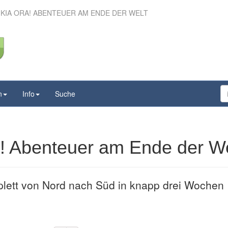
 KIA ORA! ABENTEUER AM ENDE DER WELT
– Kia ora! Abenteuer
Ende der Welt
n
Info
Suche
! Abenteuer am Ende der We
plett von Nord nach Süd in knapp drei Wochen