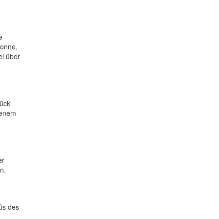
e
Sonne,
el über
rück
genem
er
n.
Eis des