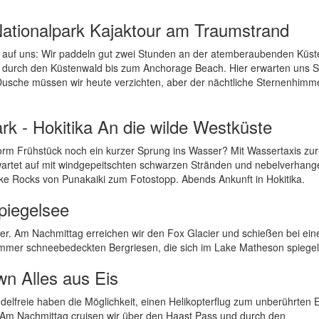
Nationalpark Kajaktour am Traumstrand
 auf uns: Wir paddeln gut zwei Stunden an der atemberaubenden Küst
ck durch den Küstenwald bis zum Anchorage Beach. Hier erwarten uns 
usche müssen wir heute verzichten, aber der nächtliche Sternenhimm
rk - Hokitika An die wilde Westküste
rm Frühstück noch ein kurzer Sprung ins Wasser? Mit Wassertaxis zu
artet auf mit windgepeitschten schwarzen Stränden und nebelverhan
ake Rocks von Punakaiki zum Fotostopp. Abends Ankunft in Hokitika.
Spiegelsee
her. Am Nachmittag erreichen wir den Fox Glacier und schießen bei ein
ommer schneebedeckten Bergriesen, die sich im Lake Matheson spiegel
wn Alles aus Eis
delfreie haben die Möglichkeit, einen Helikopterflug zum unberührten 
 Am Nachmittag cruisen wir über den Haast Pass und durch den