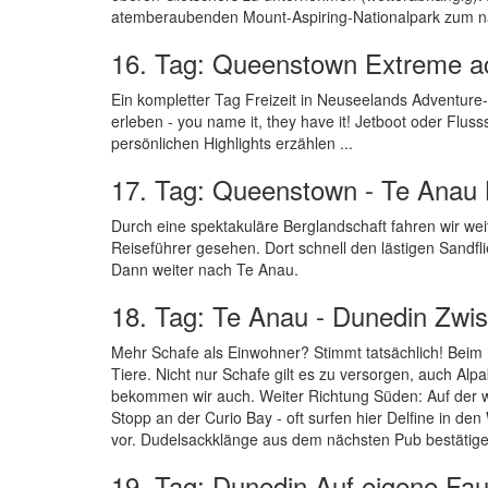
atemberaubenden Mount-Aspiring-Nationalpark zum nä
16. Tag: Queenstown Extreme act
Ein kompletter Tag Freizeit in Neuseelands Adventure-
erleben - you name it, they have it! Jetboot oder Fl
persönlichen Highlights erzählen ...
17. Tag: Queenstown - Te Anau 
Durch eine spektakuläre Berglandschaft fahren wir wei
Reiseführer gesehen. Dort schnell den lästigen Sandfli
Dann weiter nach Te Anau.
18. Tag: Te Anau - Dunedin Zwi
Mehr Schafe als Einwohner? Stimmt tatsächlich! Beim 
Tiere. Nicht nur Schafe gilt es zu versorgen, auch Al
bekommen wir auch. Weiter Richtung Süden: Auf der 
Stopp an der Curio Bay - oft surfen hier Delfine in d
vor. Dudelsackklänge aus dem nächsten Pub bestätigen
19. Tag: Dunedin Auf eigene Fa