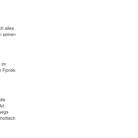
h alles
n seinen
r im
e Fjorde.
die
Art
wegs
hottisch