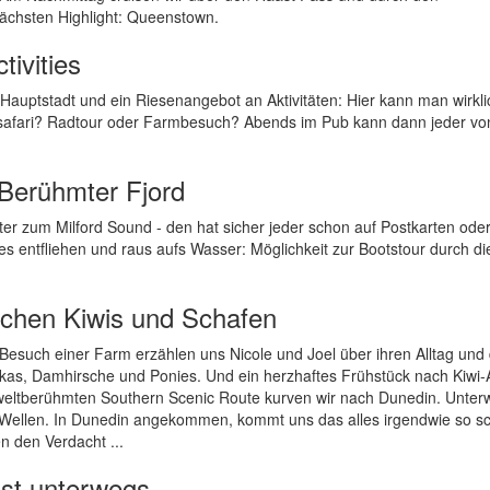
chsten Highlight: Queenstown.
ivities
Hauptstadt und ein Riesenangebot an Aktivitäten: Hier kann man wirklic
usssafari? Radtour oder Farmbesuch? Abends im Pub kann dann jeder vo
Berühmter Fjord
ter zum Milford Sound - den hat sicher jeder schon auf Postkarten ode
es entfliehen und raus aufs Wasser: Möglichkeit zur Bootstour durch di
schen Kiwis und Schafen
Besuch einer Farm erzählen uns Nicole und Joel über ihren Alltag und 
pakas, Damhirsche und Ponies. Und ein herzhaftes Frühstück nach Kiwi-
weltberühmten Southern Scenic Route kurven wir nach Dunedin. Unter
en Wellen. In Dunedin angekommen, kommt uns das alles irgendwie so sc
 den Verdacht ...
ust unterwegs