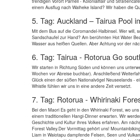
trendigen Vorort Parnell - Kolonialflair und Straßenc
einem Ausflug nach Waiheke Island? Wir haben die Qu
5. Tag: Auckland – Tairua Pool 
Mit dem Bus auf die Coromandel-Halbinsel. Wer will,
Sandschaufel zur Hand? Am berühmten Hot Water Beac
Wasser aus heißen Quellen. Aber Achtung vor der näch
6. Tag: Tairua - Rotorua Go sout
Wir starten in Richtung Süden und können uns unterw
Wochen vor Abreise buchbar). Anschließend Weiterfahr
Glück einen der süßen Nationalvögel Neuseelands - ei
Whistle fühlen wir uns in eine andere Zeit versetzt.
7. Tag: Rotorua - Whirinaki Fore
Bei den Maori Es geht in den Whirinaki Forest, wo un
einem traditionellen Hangi-Dinner erwarten. Wir wer
Geschichte und Kultur ihres Volkes erfahren. Am näc
Forest Valley.Der Vormittag gehört uns! Mountainbiki
Liam in Waiotapu dampfende Felsen, Seen und Vulkankr