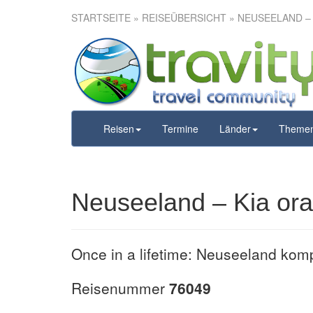
STARTSEITE
»
REISEÜBERSICHT
» NEUSEELAND –
Neuseeland 
am 
Reisen
Termine
Länder
Theme
Neuseeland – Kia ora
Once in a lifetime: Neuseeland kom
Reisenummer
76049