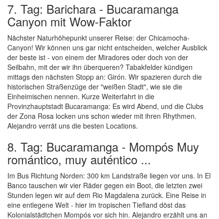
7. Tag: Barichara - Bucaramanga
Canyon mit Wow-Faktor
Nächster Naturhöhepunkt unserer Reise: der Chicamocha-
Canyon! Wir können uns gar nicht entscheiden, welcher Ausblick
der beste ist - von einem der Miradores oder doch von der
Seilbahn, mit der wir ihn überqueren? Tabakfelder kündigen
mittags den nächsten Stopp an: Girón. Wir spazieren durch die
historischen Straßenzüge der "weißen Stadt", wie sie die
Einheimischen nennen. Kurze Weiterfahrt in die
Provinzhauptstadt Bucaramanga: Es wird Abend, und die Clubs
der Zona Rosa locken uns schon wieder mit ihren Rhythmen.
Alejandro verrät uns die besten Locations.
8. Tag: Bucaramanga - Mompós Muy
romántico, muy auténtico ...
Im Bus Richtung Norden: 300 km Landstraße liegen vor uns. In El
Banco tauschen wir vier Räder gegen ein Boot, die letzten zwei
Stunden legen wir auf dem Rio Magdalena zurück. Eine Reise in
eine entlegene Welt - hier im tropischen Tiefland döst das
Kolonialstädtchen Mompós vor sich hin. Alejandro erzählt uns an