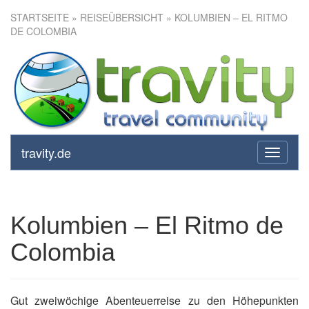
STARTSEITE
»
REISEÜBERSICHT
» KOLUMBIEN – EL RITMO
DE COLOMBIA
Kolumbien – El Ritmo de
Colombia
travity.de
toggle
navigati
Kolumbien – El Ritmo de
Colombia
Gut zweiwöchige Abenteuerreise zu den Höhepunkten