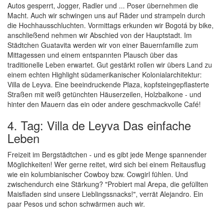
Autos gesperrt, Jogger, Radler und ... Poser übernehmen die
Macht. Auch wir schwingen uns auf Räder und strampeln durch
die Hochhausschluchten. Vormittags erkunden wir Bogotá by bike,
anschließend nehmen wir Abschied von der Hauptstadt. Im
Städtchen Guatavita werden wir von einer Bauernfamilie zum
Mittagessen und einem entspannten Plausch über das
traditionelle Leben erwartet. Gut gestärkt rollen wir übers Land zu
einem echten Highlight südamerikanischer Kolonialarchitektur:
Villa de Leyva. Eine beeindruckende Plaza, kopfsteingepflasterte
Straßen mit weiß getünchten Häuserzeilen, Holzbalkone - und
hinter den Mauern das ein oder andere geschmackvolle Café!
4. Tag: Villa de Leyva Das einfache
Leben
Freizeit im Bergstädtchen - und es gibt jede Menge spannender
Möglichkeiten! Wer gerne reitet, wird sich bei einem Reitausflug
wie ein kolumbianischer Cowboy bzw. Cowgirl fühlen. Und
zwischendurch eine Stärkung? "Probiert mal Arepa, die gefüllten
Maisfladen sind unsere Lieblingssnacks!", verrät Alejandro. Ein
paar Pesos und schon schwärmen auch wir.