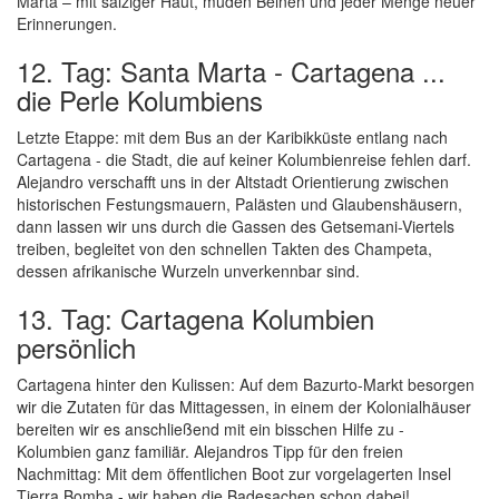
Marta – mit salziger Haut, müden Beinen und jeder Menge neuer
Erinnerungen.
12. Tag: Santa Marta - Cartagena ...
die Perle Kolumbiens
Letzte Etappe: mit dem Bus an der Karibikküste entlang nach
Cartagena - die Stadt, die auf keiner Kolumbienreise fehlen darf.
Alejandro verschafft uns in der Altstadt Orientierung zwischen
historischen Festungsmauern, Palästen und Glaubenshäusern,
dann lassen wir uns durch die Gassen des Getsemani-Viertels
treiben, begleitet von den schnellen Takten des Champeta,
dessen afrikanische Wurzeln unverkennbar sind.
13. Tag: Cartagena Kolumbien
persönlich
Cartagena hinter den Kulissen: Auf dem Bazurto-Markt besorgen
wir die Zutaten für das Mittagessen, in einem der Kolonialhäuser
bereiten wir es anschließend mit ein bisschen Hilfe zu -
Kolumbien ganz familiär. Alejandros Tipp für den freien
Nachmittag: Mit dem öffentlichen Boot zur vorgelagerten Insel
Tierra Bomba - wir haben die Badesachen schon dabei!