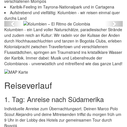
verschlafenen Mompós
Karibik-Feeling im Tayrona-Nationalpark und in Cartagena
Aufstrebend und vielfältig: Kolumbien - wir reisen einmal quer
Kolumbien – El Ritmo de Colombia
durchs Land
Previous
Next
Kolumbien - ein Land voller Naturschätze, paradiesischer Strände
und zudem reich an Kultur: Wir radeln vor der Kulisse der Anden
durch Hochhausschluchten und tanzen in Bogotás Clubs, erleben
Kolonialpracht zwischen Travellertown und verschlafenem
Flussstädtchen, springen am Traumstrand ins kristallklare Wasser
der Karibik. Immer dabei: Musik und Lebensfreude der
Colombianos - unverwüstlich und mitreißend wie das ganze Land!
Reiseverlauf
1. Tag: Anreise nach Südamerika
Individuelle Anreise zum Übernachtungsort. Deinen Marco Polo
Scout Alejandro und deine Mitreisenden triffst du morgen früh um
9 Uhr in der Lobby des Hotels zur gemeinsamen Tour durch
Bogotá.