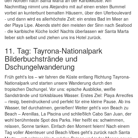
den Norden nach Santa Marta an der Karibikküste. Am
Nachmittag nimmt uns Alejandro mit auf einen ersten Bummel
vorbei an kunterbunt bemalten Häusern, über den Uferboulevard
- und dann wird es allerhöchste Zeit: ein erstes Bad im Meer an
der Playa Lipe. Abends steht den meisten der Sinn nach Seafood
- die karibische Küche lockt! Nachts überlassen wir Santa Marta
lieber sich selbst und ziehen uns ins Hotel zurück.
11. Tag: Tayrona-Nationalpark
Bilderbuchstrände und
Dschungelwanderung
Früh geht's los – wir fahren die Küste entlang Richtung Tayrona-
Nationalpark und starten unsere Wanderung durch den
tropischen Dschungel. Vor uns: epische Ausblicke, weiße
Sandstrände und türkisblaues Wasser. Erstes Ziel: Playa Arrecifes
– riesig, beeindruckend und perfekt für eine kleine Pause. Ab ins
Wasser, tief durchatmen, genießen! Weiter geht’s von Beach zu
Beach – Arenillas, La Piscina und schließlich Cabo San Juan, der
wohl berühmteste Spot des Parks. Hier heißt es: schwimmen,
relaxen, Sonne tanken. Einfach den Moment feiern! Nach einem
Tag voller Abenteuer und Beach-Vibes geht’s zurück nach Santa