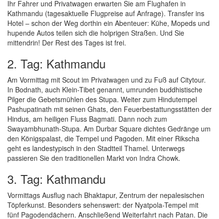
Ihr Fahrer und Privatwagen erwarten Sie am Flughafen in
Kathmandu (tagesaktuelle Flugpreise auf Anfrage). Transfer ins
Hotel – schon der Weg dorthin ein Abenteuer: Kühe, Mopeds und
hupende Autos teilen sich die holprigen Straßen. Und Sie
mittendrin! Der Rest des Tages ist frei.
2. Tag: Kathmandu
Am Vormittag mit Scout im Privatwagen und zu Fuß auf Citytour.
In Bodnath, auch Klein-Tibet genannt, umrunden buddhistische
Pilger die Gebetsmühlen des Stupa. Weiter zum Hindutempel
Pashupatinath mit seinen Ghats, den Feuerbestattungsstätten der
Hindus, am heiligen Fluss Bagmati. Dann noch zum
Swayambhunath-Stupa. Am Durbar Square dichtes Gedränge um
den Königspalast, die Tempel und Pagoden. Mit einer Rikscha
geht es landestypisch in den Stadtteil Thamel. Unterwegs
passieren Sie den traditionellen Markt von Indra Chowk.
3. Tag: Kathmandu
Vormittags Ausflug nach Bhaktapur, Zentrum der nepalesischen
Töpferkunst. Besonders sehenswert: der Nyatpola-Tempel mit
fünf Pagodendächern. Anschließend Weiterfahrt nach Patan. Die