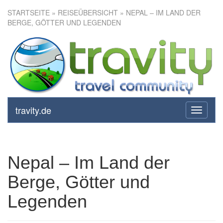
STARTSEITE
»
REISEÜBERSICHT
» NEPAL – IM LAND DER
BERGE, GÖTTER UND LEGENDEN
Nepal – Im Land der Berge,
Götter und Legenden
travity.de
toggle
navigati
Nepal – Im Land der
Berge, Götter und
Legenden