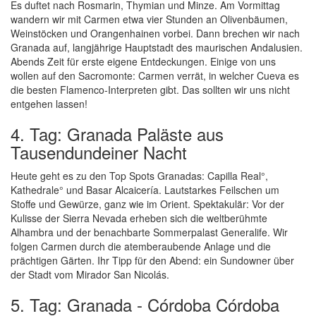
Es duftet nach Rosmarin, Thymian und Minze. Am Vormittag
wandern wir mit Carmen etwa vier Stunden an Olivenbäumen,
Weinstöcken und Orangenhainen vorbei. Dann brechen wir nach
Granada auf, langjährige Hauptstadt des maurischen Andalusien.
Abends Zeit für erste eigene Entdeckungen. Einige von uns
wollen auf den Sacromonte: Carmen verrät, in welcher Cueva es
die besten Flamenco-Interpreten gibt. Das sollten wir uns nicht
entgehen lassen!
4. Tag: Granada Paläste aus
Tausendundeiner Nacht
Heute geht es zu den Top Spots Granadas: Capilla Real°,
Kathedrale° und Basar Alcaicería. Lautstarkes Feilschen um
Stoffe und Gewürze, ganz wie im Orient. Spektakulär: Vor der
Kulisse der Sierra Nevada erheben sich die weltberühmte
Alhambra und der benachbarte Sommerpalast Generalife. Wir
folgen Carmen durch die atemberaubende Anlage und die
prächtigen Gärten. Ihr Tipp für den Abend: ein Sundowner über
der Stadt vom Mirador San Nicolás.
5. Tag: Granada - Córdoba Córdoba