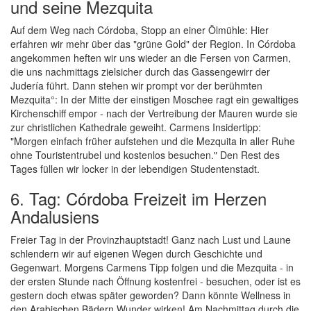
und seine Mezquita
Auf dem Weg nach Córdoba, Stopp an einer Ölmühle: Hier
erfahren wir mehr über das "grüne Gold" der Region. In Córdoba
angekommen heften wir uns wieder an die Fersen von Carmen,
die uns nachmittags zielsicher durch das Gassengewirr der
Judería führt. Dann stehen wir prompt vor der berühmten
Mezquita°: In der Mitte der einstigen Moschee ragt ein gewaltiges
Kirchenschiff empor - nach der Vertreibung der Mauren wurde sie
zur christlichen Kathedrale geweiht. Carmens Insidertipp:
"Morgen einfach früher aufstehen und die Mezquita in aller Ruhe
ohne Touristentrubel und kostenlos besuchen." Den Rest des
Tages füllen wir locker in der lebendigen Studentenstadt.
6. Tag: Córdoba Freizeit im Herzen
Andalusiens
Freier Tag in der Provinzhauptstadt! Ganz nach Lust und Laune
schlendern wir auf eigenen Wegen durch Geschichte und
Gegenwart. Morgens Carmens Tipp folgen und die Mezquita - in
der ersten Stunde nach Öffnung kostenfrei - besuchen, oder ist es
gestern doch etwas später geworden? Dann könnte Wellness in
den Arabischen Bädern Wunder wirken! Am Nachmittag durch die