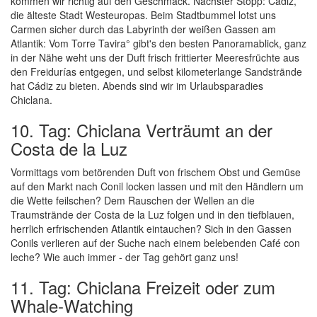
kommen wir richtig auf den Geschmack. Nächster Stopp: Cádiz,
die älteste Stadt Westeuropas. Beim Stadtbummel lotst uns
Carmen sicher durch das Labyrinth der weißen Gassen am
Atlantik: Vom Torre Tavira° gibt's den besten Panoramablick, ganz
in der Nähe weht uns der Duft frisch frittierter Meeresfrüchte aus
den Freidurías entgegen, und selbst kilometerlange Sandstrände
hat Cádiz zu bieten. Abends sind wir im Urlaubsparadies
Chiclana.
10. Tag: Chiclana Verträumt an der
Costa de la Luz
Vormittags vom betörenden Duft von frischem Obst und Gemüse
auf den Markt nach Conil locken lassen und mit den Händlern um
die Wette feilschen? Dem Rauschen der Wellen an die
Traumstrände der Costa de la Luz folgen und in den tiefblauen,
herrlich erfrischenden Atlantik eintauchen? Sich in den Gassen
Conils verlieren auf der Suche nach einem belebenden Café con
leche? Wie auch immer - der Tag gehört ganz uns!
11. Tag: Chiclana Freizeit oder zum
Whale-Watching