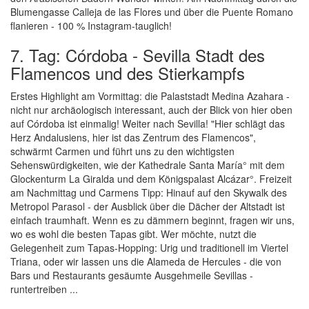
Blumengasse Calleja de las Flores und über die Puente Romano
flanieren - 100 % Instagram-tauglich!
7. Tag: Córdoba - Sevilla Stadt des
Flamencos und des Stierkampfs
Erstes Highlight am Vormittag: die Palaststadt Medina Azahara -
nicht nur archäologisch interessant, auch der Blick von hier oben
auf Córdoba ist einmalig! Weiter nach Sevilla! "Hier schlägt das
Herz Andalusiens, hier ist das Zentrum des Flamencos",
schwärmt Carmen und führt uns zu den wichtigsten
Sehenswürdigkeiten, wie der Kathedrale Santa María° mit dem
Glockenturm La Giralda und dem Königspalast Alcázar°. Freizeit
am Nachmittag und Carmens Tipp: Hinauf auf den Skywalk des
Metropol Parasol - der Ausblick über die Dächer der Altstadt ist
einfach traumhaft. Wenn es zu dämmern beginnt, fragen wir uns,
wo es wohl die besten Tapas gibt. Wer möchte, nutzt die
Gelegenheit zum Tapas-Hopping: Urig und traditionell im Viertel
Triana, oder wir lassen uns die Alameda de Hercules - die von
Bars und Restaurants gesäumte Ausgehmeile Sevillas -
runtertreiben ...