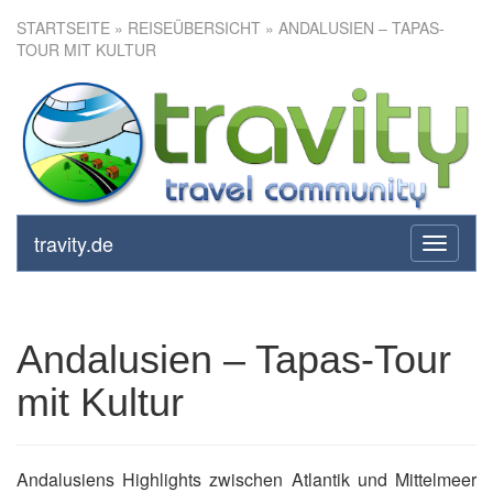
STARTSEITE
»
REISEÜBERSICHT
» ANDALUSIEN – TAPAS-
TOUR MIT KULTUR
Andalusien – Tapas-Tour mit
Kultur
travity.de
toggle
navigati
Andalusien – Tapas-Tour
mit Kultur
Andalusiens Highlights zwischen Atlantik und Mittelmeer