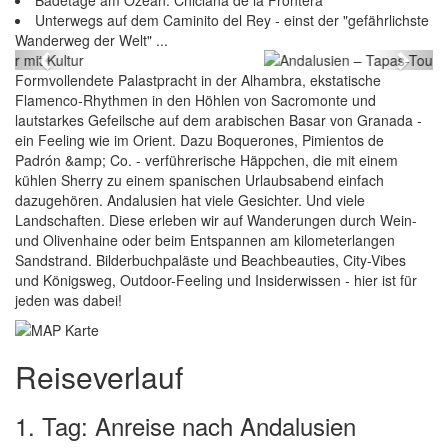
Badetage am Ozean: Chiclana de la Frontera
Unterwegs auf dem Caminito del Rey - einst der "gefährlichste
Andalusien – Tapas-Tour mit Kultur
Wanderweg der Welt" ...
Previous
Next
Formvollendete Palastpracht in der Alhambra, ekstatische
Flamenco-Rhythmen in den Höhlen von Sacromonte und
lautstarkes Gefeilsche auf dem arabischen Basar von Granada -
ein Feeling wie im Orient. Dazu Boquerones, Pimientos de
Padrón &amp; Co. - verführerische Häppchen, die mit einem
kühlen Sherry zu einem spanischen Urlaubsabend einfach
dazugehören. Andalusien hat viele Gesichter. Und viele
Landschaften. Diese erleben wir auf Wanderungen durch Wein-
und Olivenhaine oder beim Entspannen am kilometerlangen
Sandstrand. Bilderbuchpaläste und Beachbeauties, City-Vibes
und Königsweg, Outdoor-Feeling und Insiderwissen - hier ist für
jeden was dabei!
Reiseverlauf
1. Tag: Anreise nach Andalusien