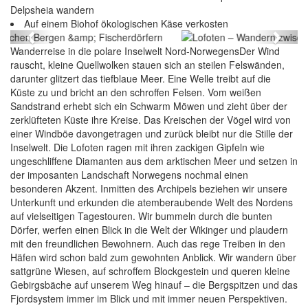
Delpsheia wandern
Fischerdörfern
Auf einem Biohof ökologischen Käse verkosten
Previous
Next
Wanderreise in die polare Inselwelt Nord-NorwegensDer Wind
rauscht, kleine Quellwolken stauen sich an steilen Felswänden,
darunter glitzert das tiefblaue Meer. Eine Welle treibt auf die
Küste zu und bricht an den schroffen Felsen. Vom weißen
Sandstrand erhebt sich ein Schwarm Möwen und zieht über der
zerklüfteten Küste ihre Kreise. Das Kreischen der Vögel wird von
einer Windböe davongetragen und zurück bleibt nur die Stille der
Inselwelt. Die Lofoten ragen mit ihren zackigen Gipfeln wie
ungeschliffene Diamanten aus dem arktischen Meer und setzen in
der imposanten Landschaft Norwegens nochmal einen
besonderen Akzent. Inmitten des Archipels beziehen wir unsere
Unterkunft und erkunden die atemberaubende Welt des Nordens
auf vielseitigen Tagestouren. Wir bummeln durch die bunten
Dörfer, werfen einen Blick in die Welt der Wikinger und plaudern
mit den freundlichen Bewohnern. Auch das rege Treiben in den
Häfen wird schon bald zum gewohnten Anblick. Wir wandern über
sattgrüne Wiesen, auf schroffem Blockgestein und queren kleine
Gebirgsbäche auf unserem Weg hinauf – die Bergspitzen und das
Fjordsystem immer im Blick und mit immer neuen Perspektiven.