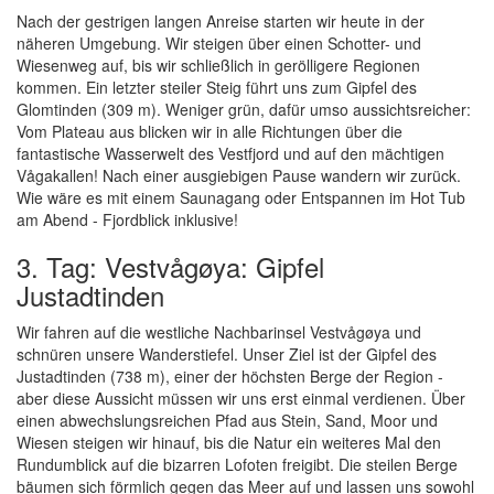
Nach der gestrigen langen Anreise starten wir heute in der
näheren Umgebung. Wir steigen über einen Schotter- und
Wiesenweg auf, bis wir schließlich in gerölligere Regionen
kommen. Ein letzter steiler Steig führt uns zum Gipfel des
Glomtinden (309 m). Weniger grün, dafür umso aussichtsreicher:
Vom Plateau aus blicken wir in alle Richtungen über die
fantastische Wasserwelt des Vestfjord und auf den mächtigen
Vågakallen! Nach einer ausgiebigen Pause wandern wir zurück.
Wie wäre es mit einem Saunagang oder Entspannen im Hot Tub
am Abend - Fjordblick inklusive!
3. Tag: Vestvågøya: Gipfel
Justadtinden
Wir fahren auf die westliche Nachbarinsel Vestvågøya und
schnüren unsere Wanderstiefel. Unser Ziel ist der Gipfel des
Justadtinden (738 m), einer der höchsten Berge der Region -
aber diese Aussicht müssen wir uns erst einmal verdienen. Über
einen abwechslungsreichen Pfad aus Stein, Sand, Moor und
Wiesen steigen wir hinauf, bis die Natur ein weiteres Mal den
Rundumblick auf die bizarren Lofoten freigibt. Die steilen Berge
bäumen sich förmlich gegen das Meer auf und lassen uns sowohl