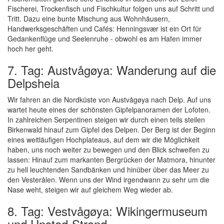
Fischerei, Trockenfisch und Fischkultur folgen uns auf Schritt und
Tritt. Dazu eine bunte Mischung aus Wohnhäusern,
Handwerksgeschäften und Cafés: Henningsvær ist ein Ort für
Gedankenflüge und Seelenruhe - obwohl es am Hafen immer
hoch her geht.
7. Tag: Austvågøya: Wanderung auf die
Delpsheia
Wir fahren an die Nordküste von Austvågøya nach Delp. Auf uns
wartet heute eines der schönsten Gipfelpanoramen der Lofoten.
In zahlreichen Serpentinen steigen wir durch einen teils steilen
Birkenwald hinauf zum Gipfel des Delpen. Der Berg ist der Beginn
eines weitläufigen Hochplateaus, auf dem wir die Möglichkeit
haben, uns noch weiter zu bewegen und den Blick schweifen zu
lassen: Hinauf zum markanten Bergrücken der Matmora, hinunter
zu hell leuchtenden Sandbänken und hinüber über das Meer zu
den Vesterålen. Wenn uns der Wind irgendwann zu sehr um die
Nase weht, steigen wir auf gleichem Weg wieder ab.
8. Tag: Vestvågøya: Wikingermuseum
und Unstad-Strand