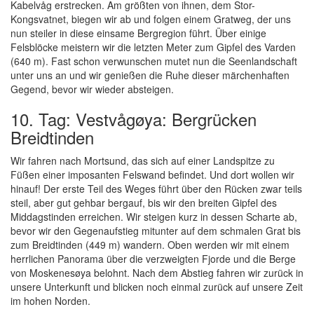
Kabelvåg erstrecken. Am größten von ihnen, dem Stor-
Kongsvatnet, biegen wir ab und folgen einem Gratweg, der uns
nun steiler in diese einsame Bergregion führt. Über einige
Felsblöcke meistern wir die letzten Meter zum Gipfel des Varden
(640 m). Fast schon verwunschen mutet nun die Seenlandschaft
unter uns an und wir genießen die Ruhe dieser märchenhaften
Gegend, bevor wir wieder absteigen.
10. Tag: Vestvågøya: Bergrücken
Breidtinden
Wir fahren nach Mortsund, das sich auf einer Landspitze zu
Füßen einer imposanten Felswand befindet. Und dort wollen wir
hinauf! Der erste Teil des Weges führt über den Rücken zwar teils
steil, aber gut gehbar bergauf, bis wir den breiten Gipfel des
Middagstinden erreichen. Wir steigen kurz in dessen Scharte ab,
bevor wir den Gegenaufstieg mitunter auf dem schmalen Grat bis
zum Breidtinden (449 m) wandern. Oben werden wir mit einem
herrlichen Panorama über die verzweigten Fjorde und die Berge
von Moskenesøya belohnt. Nach dem Abstieg fahren wir zurück in
unsere Unterkunft und blicken noch einmal zurück auf unsere Zeit
im hohen Norden.