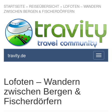
STARTSEITE
»
REISEÜBERSICHT
» LOFOTEN – WANDERN
ZWISCHEN BERGEN & FISCHERDÖRFERN
Lofoten – Wandern zwischen
Bergen & Fischerdörfern
travity.de
toggle
navigati
Lofoten – Wandern
zwischen Bergen &
Fischerdörfern