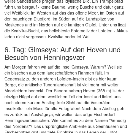
weiße Sandstrände prägen das idyllische Bild. Ein Trampelpfad
führt uns bergauf - keine Bäume, wenig Büsche und dafür ganz
viel Weitblick: Im Westen auf das das offene Meer, im Osten auf
den bauchigen Djupfjord, im Süden auf die Landspitze von
Moskenes und im Norden auf die kantigen Gipfel. Unter uns liegt
die Kvalvika-Bucht, das beliebteste Fotomotiv der Lofoten - Akkus
laden nicht vergessen. Kvalvika bedeutet Wal!
6. Tag: Gimsøya: Auf den Hoven und
Besuch von Henningsvær
Am Morgen fahren wir auf die Insel Gimsøya. Warum? Weil sie
ein bisschen aus dem landschaftlichen Rahmen fällt. Im
Gegensatz zu den anderen Lofoten-Inseln gibt es hier kaum
Berge, die arktische Tundralandschaft ist viel mehr mit weiten
Moorfeldern bedeckt. Der Panoramaberg Hoven (368 m) ist der
einzige Hügel auf dem westlichen Teil der Insel und liefert uns
nach einem kurzen Anstieg freie Sicht auf die Vesterålen-
Inselkette - ein Muss für alle Fotografen! Nach dem Abstieg geht
es zurück auf Austvågøya, wir wollen das urige Fischerdorf
Henningsvær besuchen. Wie kommt es zu dem Namen "Venedig
des Nordens"? Das ursprüngliche Ambiente aus Seehäusern und
Fischerhütten gibt uns tiefe Einblicke in das Leben der Lofot-