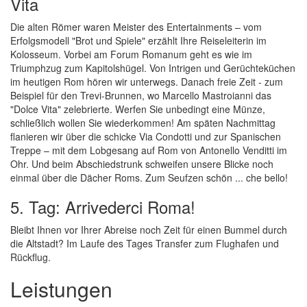
Vita
Die alten Römer waren Meister des Entertainments – vom
Erfolgsmodell "Brot und Spiele" erzählt Ihre Reiseleiterin im
Kolosseum. Vorbei am Forum Romanum geht es wie im
Triumphzug zum Kapitolshügel. Von Intrigen und Gerüchteküchen
im heutigen Rom hören wir unterwegs. Danach freie Zeit - zum
Beispiel für den Trevi-Brunnen, wo Marcello Mastroianni das
"Dolce Vita" zelebrierte. Werfen Sie unbedingt eine Münze,
schließlich wollen Sie wiederkommen! Am späten Nachmittag
flanieren wir über die schicke Via Condotti und zur Spanischen
Treppe – mit dem Lobgesang auf Rom von Antonello Venditti im
Ohr. Und beim Abschiedstrunk schweifen unsere Blicke noch
einmal über die Dächer Roms. Zum Seufzen schön ... che bello!
5. Tag: Arrivederci Roma!
Bleibt Ihnen vor Ihrer Abreise noch Zeit für einen Bummel durch
die Altstadt? Im Laufe des Tages Transfer zum Flughafen und
Rückflug.
Leistungen