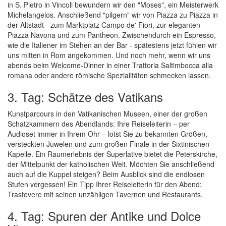
in S. Pietro in Vincoli bewundern wir den "Moses", ein Meisterwerk
Michelangelos. Anschließend "pilgern" wir von Piazza zu Piazza in
der Altstadt - zum Marktplatz Campo de' Fiori, zur eleganten
Piazza Navona und zum Pantheon. Zwischendurch ein Espresso,
wie die Italiener im Stehen an der Bar - spätestens jetzt fühlen wir
uns mitten in Rom angekommen. Und noch mehr, wenn wir uns
abends beim Welcome-Dinner in einer Trattoria Saltimbocca alla
romana oder andere römische Spezialitäten schmecken lassen.
3. Tag: Schätze des Vatikans
Kunstparcours in den Vatikanischen Museen, einer der großen
Schatzkammern des Abendlands: Ihre Reiseleiterin – per
Audioset immer in Ihrem Ohr – lotst Sie zu bekannten Größen,
versteckten Juwelen und zum großen Finale in der Sixtinischen
Kapelle. Ein Raumerlebnis der Superlative bietet die Peterskirche,
der Mittelpunkt der katholischen Welt. Möchten Sie anschließend
auch auf die Kuppel steigen? Beim Ausblick sind die endlosen
Stufen vergessen! Ein Tipp Ihrer Reiseleiterin für den Abend:
Trastevere mit seinen unzähligen Tavernen und Restaurants.
4. Tag: Spuren der Antike und Dolce