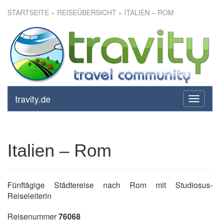
STARTSEITE
»
REISEÜBERSICHT
» ITALIEN – ROM
Italien – Rom
travity.de
toggle
navigati
Italien – Rom
Fünftägige Städtereise nach Rom mit Studiosus-
Reiseleiterin
Reisenummer
76068