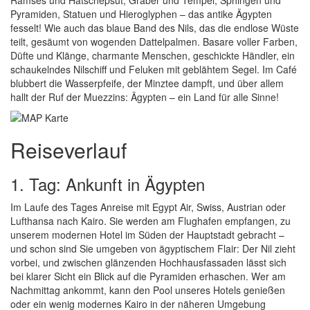
Ramses und Hatschepsut, Gräber und Tempel, Sphingen und
Pyramiden, Statuen und Hieroglyphen – das antike Ägypten
fesselt! Wie auch das blaue Band des Nils, das die endlose Wüste
teilt, gesäumt von wogenden Dattelpalmen. Basare voller Farben,
Düfte und Klänge, charmante Menschen, geschickte Händler, ein
schaukelndes Nilschiff und Feluken mit geblähtem Segel. Im Café
blubbert die Wasserpfeife, der Minztee dampft, und über allem
hallt der Ruf der Muezzins: Ägypten – ein Land für alle Sinne!
Reiseverlauf
1. Tag: Ankunft in Ägypten
Im Laufe des Tages Anreise mit Egypt Air, Swiss, Austrian oder
Lufthansa nach Kairo. Sie werden am Flughafen empfangen, zu
unserem modernen Hotel im Süden der Hauptstadt gebracht –
und schon sind Sie umgeben von ägyptischem Flair: Der Nil zieht
vorbei, und zwischen glänzenden Hochhausfassaden lässt sich
bei klarer Sicht ein Blick auf die Pyramiden erhaschen. Wer am
Nachmittag ankommt, kann den Pool unseres Hotels genießen
oder ein wenig modernes Kairo in der näheren Umgebung