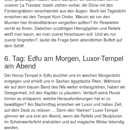
unserer La Traviata: Inseln ziehen vorbei, die Düne mit den
Fürstengräbern verschwindet aus den Augen. Noch bei Tageslicht
erreichen wir den Tempel Kom Ombo. Warum wir vor den
Mumien hier Krokodilstränen vergießen sollten? Ihr Reiseleiter
verrät es Ihnen. Zwischen unzähligen Hieroglyphen und Reliefs
weiß man kaum, wo man zuerst hinschauen soll. Und wo nur
zuerst hingreifen?, lautet die Frage beim abendlichen Buffett auf
dem Schiff.
6. Tag: Edfu am Morgen, Luxor-Tempel
am Abend
Der Horus-Tempel in Edfu leuchtet uns im weichen Morgenlicht
entgegen und erhellt uns in Sachen ägyptische Riten. Während
wir auf dem blauen Band des Nils weiter entlangziehen, haben wir
Gelegenheit, mit den Kapitän zu plaudern. Verläuft seine Route
immer so entspannt, welche Herausforderungen hat er zu
bewältigen? Am Nachmittag erreichen wir Luxor und haben Zeit,
auf dem Deck zu relaxen … Denn den "kleinen" Luxor-Tempel
gönnen wir uns erst am Abend, wenn die Reliefs und Skulpturen
im Scheinwerferlicht erstrahlen und auf magische Weise lebendig
werden.