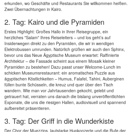
erkunden, wo Geschäfte und Restaurants Sie willkommen heißen.
Zwei Übernachtungen in Kairo.
2. Tag: Kairo und die Pyramiden
Erstes Highlight: Großes Hallo in Ihrer Reisegruppe, ein
herzliches "Salam" Ihres Reiseleiters – und los geht’s auf
Insiderwegen direkt zu den Pyramiden, die wir in wendigen
Elektrobussen umrunden. Natürlich grüßen wir auch den Sphinx,
bevor uns das Neue Ägyptische Museum erwartet: Raffinierte
Architektur – die Fassade scheint aus einem Mosaik kleiner
Pyramiden zu bestehen! Dazu passt unser Welcome-Lunch im
schicken Museumsrestaurant: ein aromatisches Puzzle aus
ägyptischen Köstlichkeiten – Humus, Falafel, Tahini, Auberginen
füllen bunte Schüsseln, die kreuz und quer über den Tisch
wandern. Wie man vor Jahrtausenden gekocht, gelebt und
getrauert hat, verraten uns danach die bislang unveröffentlichten
Exponate, die uns die riesigen Hallen, audiovisuell und spannend
aufbereitet präsentieren.
3. Tag: Der Griff in die Wunderkiste
Der Chor der Muezzins, lautstarke Hupkonzerte und die Rufe der