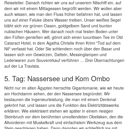
Reiseleiter. Danach richten wir uns auf unserem Nilschiff ein, auf
dem wir mit einem Mittagessen begrüßt werden. Wir wollen aber
auch wissen, wie man den Fluss früher befahren hat, und lassen
uns auf einer Feluke übers Wasser treiben. Unser weißes Segel
bläht sich vor grünen Oasen, goldgelbem Sand und bunten
nubischen Häusern. Wer danach noch mal festen Boden unter
den Füßen genießen will, gönnt sich einen luxuriösen Tee im Old
Cataract Hotel, in dem Agatha Christie ihren Krimi "Tod auf dem
Nil" verfasst hat. Oder Sie schlendern noch über den Basar und
lassen sich von Gewürzen, Datteln, Messinglampen und
Lederwaren zum Souvenirkauf verführen … Drei Übernachtungen
auf der La Traviata.
5. Tag: Nassersee und Kom Ombo
Nicht nur im alten Ägypten herrschte Gigantomanie, wie wir heute
am Hochdamm sehen, der den Nassersee begründet. Wir
bestaunen die Ingenieurleistung, die man mit einem Denkmal
gekrönt hat, und lassen uns die Funktion des Elektrizitätswerks
erklären. Wie elektrisiert stehen wir später in einem riesigen
Steinbruch vor dem berühmten unvollendeten Obelisken, den die
Altvorderen mit Muskelkraft und einfachstem Werkzeug aus dem
Stein geschlagen haben. Dann dampfen wir schließlich los mit