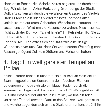
Händler im Basar - die Melodie Kairos begleitet uns durch den
Tag! Wir starten im Azhar-Park, der grünen Lunge der Stadt. In
Golfcarts surren wir durch die verwinkelten Gassen des Viertels
Darb El Ahmar, ein uriges Viertel mit bezaubernden alten,
vorbildlich restaurierten Gebäuden. Wir schauen, staunen und
lassen uns den Wind um die Nasenspitze wehen. Mischt sich da
nicht auch der Duft von Falafel hinein? Ihr Reiseleiter lädt Sie zum
Imbiss mit Minztee an einem Imbissstand ein, ein authentisches
Erlebnis! Am Ende öffnet sich der Basar wie eine riesige
Wunderkiste vor uns. Gut, dass Sie vor unserem Weiterflug nach
Assuan genügend Zeit zum Stöbern und Feilschen haben.
4. Tag: Ein weit gereister Tempel auf
Philae
Frühaufsteher haben in unserem Hotel in Assuan vielleicht im
Swimmingpool ersten Kontakt mit dem feuchten Element
aufgenommen, das sich wie ein blauer Faden durch die
kommenden Tage zieht. Denn nach dem Frühstück geht es mit
Bus und Boot hinüber auf die Insel Philae, wo uns ein reich
verzierter Tempel erwartet. Warum das Bauwerk weit gereist ist
und welche Legenden sich um die Skulpturen ranken, erzählt Ihr