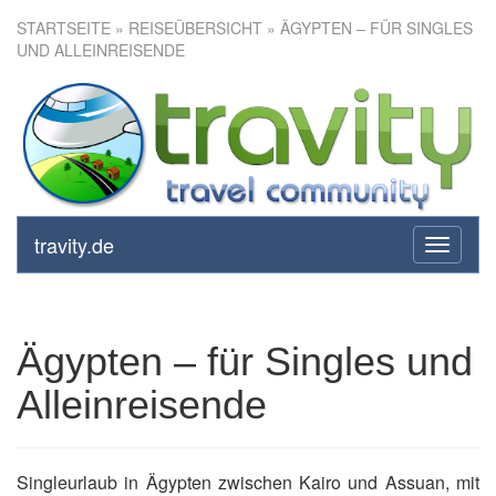
STARTSEITE
»
REISEÜBERSICHT
» ÄGYPTEN – FÜR SINGLES
UND ALLEINREISENDE
Ägypten – für Singles und
Alleinreisende
travity.de
toggle
navigati
Ägypten – für Singles und
Alleinreisende
Singleurlaub in Ägypten zwischen Kairo und Assuan, mit