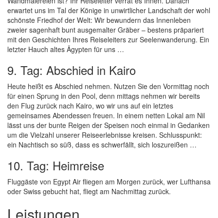
Wandmalereien ist? Ihr Reiseleiter verrät es Ihnen. Danach
erwartet uns im Tal der Könige in unwirtlicher Landschaft der wohl
schönste Friedhof der Welt: Wir bewundern das Innenleben
zweier sagenhaft bunt ausgemalter Gräber – bestens präpariert
mit den Geschichten Ihres Reiseleiters zur Seelenwanderung. Ein
letzter Hauch altes Ägypten für uns …
9. Tag: Abschied in Kairo
Heute heißt es Abschied nehmen. Nutzen Sie den Vormittag noch
für einen Sprung in den Pool, denn mittags nehmen wir bereits
den Flug zurück nach Kairo, wo wir uns auf ein letztes
gemeinsames Abendessen freuen. In einem netten Lokal am Nil
lässt uns der bunte Reigen der Speisen noch einmal in Gedanken
um die Vielzahl unserer Reiseerlebnisse kreisen. Schlusspunkt:
ein Nachtisch so süß, dass es schwerfällt, sich loszureißen …
10. Tag: Heimreise
Fluggäste von Egypt Air fliegen am Morgen zurück, wer Lufthansa
oder Swiss gebucht hat, fliegt am Nachmittag zurück.
Leistungen