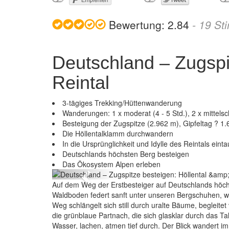
Bewertung:
2.84
-
19
St
Deutschland – Zugspit
Reintal
3-tägiges Trekking/Hüttenwanderung
Wanderungen: 1 x moderat (4 - 5 Std.), 2 x mittelsc
Besteigung der Zugspitze (2.962 m), Gipfeltag ? 1.
Die Höllentalklamm durchwandern
In die Ursprünglichkeit und Idylle des Reintals eint
Deutschland – Zugspitze besteigen: Höllental & Reintal
Deutschlands höchsten Berg besteigen
Das Ökosystem Alpen erleben
Previous
Auf dem Weg der Erstbesteiger auf Deutschlands höc
Waldboden federt sanft unter unseren Bergschuhen, wä
Weg schlängelt sich still durch uralte Bäume, begleite
die grünblaue Partnach, die sich glasklar durch das T
Wasser, lachen, atmen tief durch. Der Blick wandert 