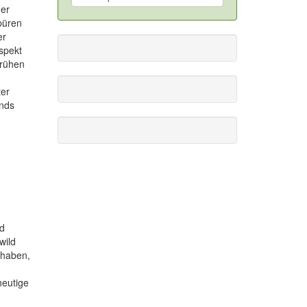
der
püren
er
espekt
frühen
ter
ands
nd
wild
 haben,
heutige