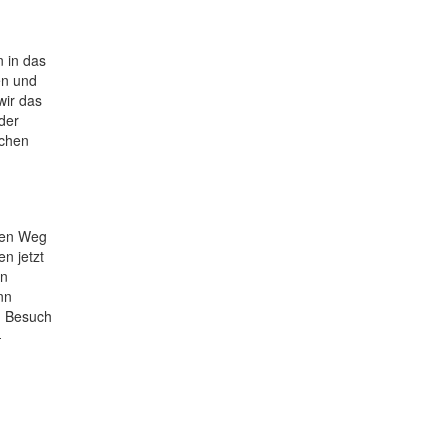
n in das
en und
wir das
der
tchen
eren Weg
n jetzt
en
nn
n Besuch
-