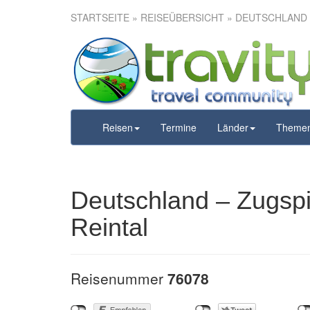
STARTSEITE
»
REISEÜBERSICHT
» DEUTSCHLAND –
Deutschland 
Höll
Reisen
Termine
Länder
Theme
Deutschland – Zugspit
Reintal
Reisenummer
76078