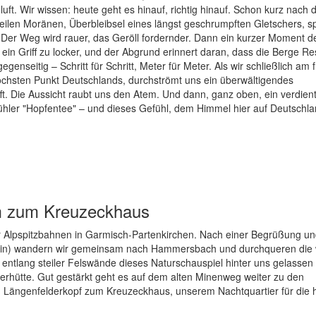
uft. Wir wissen: heute geht es hinauf, richtig hinauf. Schon kurz nach 
steilen Moränen, Überbleibsel eines längst geschrumpften Gletschers, s
Der Weg wird rauer, das Geröll fordernder. Dann ein kurzer Moment d
t, ein Griff zu locker, und der Abgrund erinnert daran, dass die Berge R
genseitig – Schritt für Schritt, Meter für Meter. Als wir schließlich am 
chsten Punkt Deutschlands, durchströmt uns ein überwältigendes
ft. Die Aussicht raubt uns den Atem. Und dann, ganz oben, ein verdien
ühler "Hopfentee" – und dieses Gefühl, dem Himmel hier auf Deutschl
mm zum Kreuzeckhaus
r Alpspitzbahnen in Garmisch-Partenkirchen. Nach einer Begrüßung u
r(in) wandern wir gemeinsam nach Hammersbach und durchqueren die 
ntlang steiler Felswände dieses Naturschauspiel hinter uns gelassen
gerhütte. Gut gestärkt geht es auf dem alten Minenweg weiter zu den
 Längenfelderkopf zum Kreuzeckhaus, unserem Nachtquartier für die 