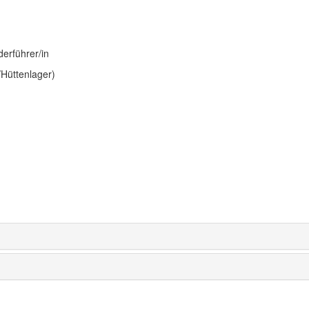
derführer/in
/Hüttenlager)