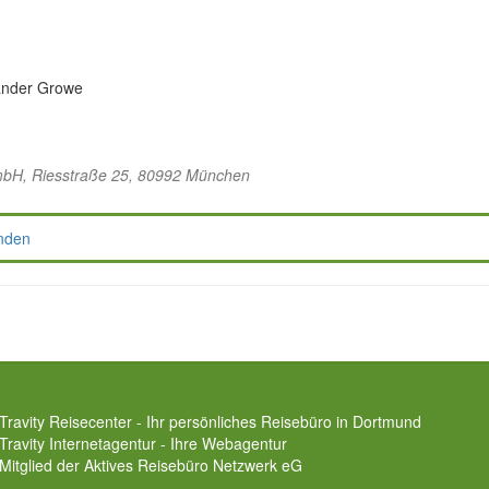
xander Growe
mbH
, Riesstraße 25, 80992 München
nden
Travity Reisecenter - Ihr persönliches Reisebüro in Dortmund
Travity Internetagentur - Ihre Webagentur
Mitglied der
Aktives Reisebüro Netzwerk eG