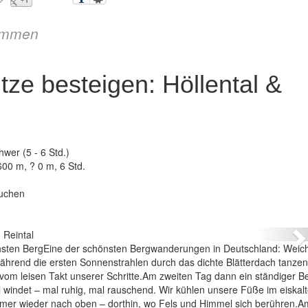
immen
ze besteigen: Höllental &
hwer (5 - 6 Std.)
600 m, ? 0 m, 6 Std.
auchen
N
hsten BergEine der schönsten Bergwanderungen in Deutschland: Weic
hrend die ersten Sonnenstrahlen durch das dichte Blätterdach tanzen
t vom leisen Takt unserer Schritte.Am zweiten Tag dann ein ständiger Be
al windet – mal ruhig, mal rauschend. Wir kühlen unsere Füße im eiskal
immer wieder nach oben – dorthin, wo Fels und Himmel sich berühren.Am