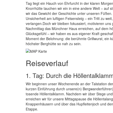
Tag liegt ein Hauch von Ehrfurcht in der klaren Morgenl
Knorrhütte tauchen wir ein in eine andere Welt – auf 
wir das Gewicht der Geschichte unter unseren Füßen. 
Unsicherheit am luftigen Felsensteig – ein Tritt zu wei
verlangen.Doch wir bleiben fokussiert, motivieren uns ge
Nachmittag das Münchner Haus erreichen, auf dem hö
Glücksgefühl – wir haben es aus eigener Kraft geschaf
Moment der Belohnung: die berühmte Grillwurst, ein k
höchster Berghütte so nah zu sein.
Reiseverlauf
1. Tag: Durch die Höllentalkla
Wir beginnen unser Wochenende an der Talstation de
kurzen Einführung durch unsere(n) Bergwanderführe
tosende Höllentalklamm. Nachdem wir über Stege und e
erreichen wir für unsere Mittagspause die Höllentalan
Knappenhäusern und über das Hupfleitenjoch und den
Etappe.