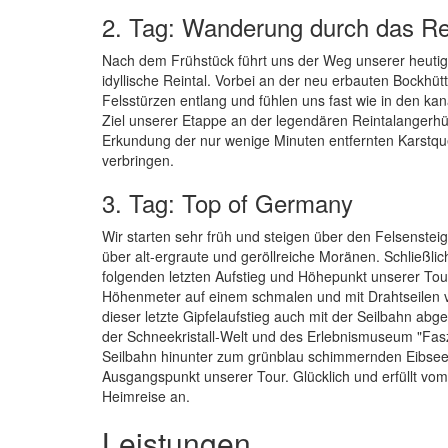
2. Tag: Wanderung durch das Re
Nach dem Frühstück führt uns der Weg unserer heutige
idyllische Reintal. Vorbei an der neu erbauten Bockhüt
Felsstürzen entlang und fühlen uns fast wie in den k
Ziel unserer Etappe an der legendären Reintalangerhü
Erkundung der nur wenige Minuten entfernten Karstq
verbringen.
3. Tag: Top of Germany
Wir starten sehr früh und steigen über den Felsenstei
über alt-ergraute und geröllreiche Moränen. Schließlic
folgenden letzten Aufstieg und Höhepunkt unserer Tour 
Höhenmeter auf einem schmalen und mit Drahtseilen v
dieser letzte Gipfelaufstieg auch mit der Seilbahn a
der Schneekristall-Welt und des Erlebnismuseum "Fasz
Seilbahn hinunter zum grünblau schimmernden Eibsee.
Ausgangspunkt unserer Tour. Glücklich und erfüllt vom
Heimreise an.
Leistungen