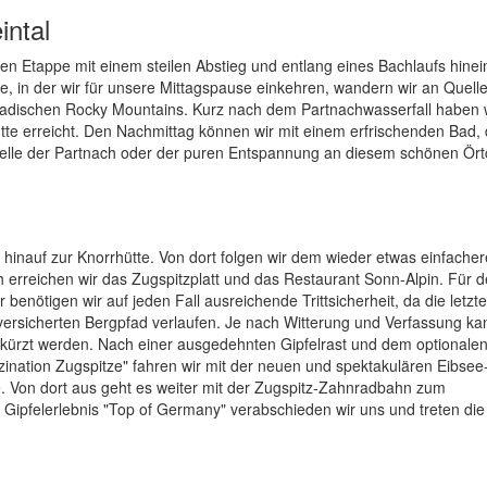
intal
n Etappe mit einem steilen Abstieg und entlang eines Bachlaufs hinei
te, in der wir für unsere Mittagspause einkehren, wandern wir an Quell
anadischen Rocky Mountains. Kurz nach dem Partnachwasserfall haben 
tte erreicht. Den Nachmittag können wir mit einem erfrischenden Bad, 
uelle der Partnach oder der puren Entspannung an diesem schönen Ör
g hinauf zur Knorrhütte. Von dort folgen wir dem wieder etwas einfach
h erreichen wir das Zugspitzplatt und das Restaurant Sonn-Alpin. Für de
benötigen wir auf jeden Fall ausreichende Trittsicherheit, da die letzt
ersicherten Bergpfad verlaufen. Je nach Witterung und Verfassung ka
bgekürzt werden. Nach einer ausgedehnten Gipfelrast und dem optionale
ination Zugspitze" fahren wir mit der neuen und spektakulären Eibsee
 Von dort aus geht es weiter mit der Zugspitz-Zahnradbahn zum
 Gipfelerlebnis "Top of Germany" verabschieden wir uns und treten die