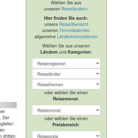
Wählen Sie aus
unseren
Reiseländern
.
Hier finden Sie auch:
unsere
Reiseübersicht
unseren
Terminkalender
allgemeine
Länderinformationen
Wählen Sie aus unseren
Ländern
und
Kategorien
:
Deutschland – Zugspitze besteigen: Höllental & Reintal
oder wählen Sie einen
Reisemonat
:
ext
her
. Der
oder wählen Sie einen
gleiter:
Preisbereich
:
ten
 dritten