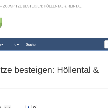
 ZUGSPITZE BESTEIGEN: HÖLLENTAL & REINTAL
– Zugspitze besteigen:
ental & Reintal
n
Info
Suche
ze besteigen: Höllental &