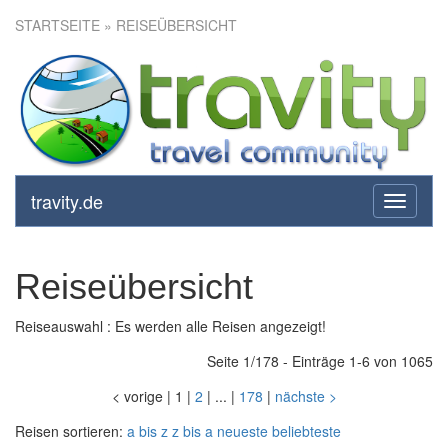
STARTSEITE
» REISEÜBERSICHT
travity.de
toggle
navigati
Reiseübersicht
Reiseauswahl : Es werden alle Reisen angezeigt!
Seite 1/178 - Einträge 1-6 von 1065
<
vorige
|
1
|
2
|
...
|
178
|
nächste
>
Reisen sortieren:
a bis z
z bis a
neueste
beliebteste