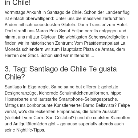
in Chile!
Vormittags Ankunft in Santiago de Chile. Schon der Landeanflug
ist einfach überwältigend: Unter uns die massiven zerfurchten
Anden mit schneebedeckten Gipfeln. Dann Transfer zum Hotel.
Dort strahlt uns Marco Polo Scout Felipe bereits entgegen und
nimmt uns mit zur Citytour. Die wichtigsten Sehenswürdigkeiten
finden wir im historischen Zentrum: Vom Präsidentenpalast La
Moneda schlendern wir zum Hauptplatz Plaza de Armas, dem
Herzen der Stadt. Schon sind wir mittendrin ...
3. Tag: Santiago de Chile Te gusta
Chile?
Santiago in Eigenregie. Same same but different: gehetzte
Designeranzüge, kichernde Schulmädchenuniformen, hippe
Hipsterbärte und lautstarke Smartphone-Selbstgespräche.
Mittags ins bonbonbunte Künstlerviertel Barrio Bellavista? Felipe
verrät, wo's die leckersten Empanadas, die tollste Aussicht
(vielleicht vom Cerro San Cristóbal?) und die coolsten Klamotten-
und Antiquitätenläden gibt – genauso superlativ abends auch
seine Nightlife-Tipps.