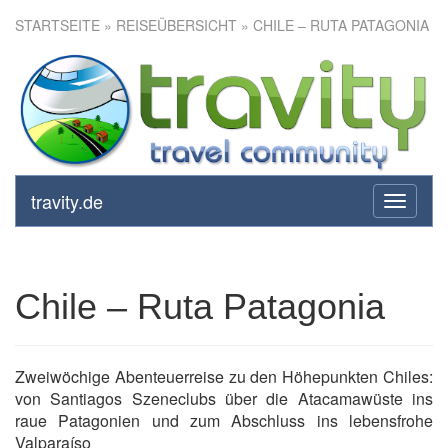
STARTSEITE
»
REISEÜBERSICHT
» CHILE – RUTA PATAGONIA
Chile – Ruta Patagonia
travity.de
toggle
navigati
Chile – Ruta Patagonia
Zweiwöchige Abenteuerreise zu den Höhepunkten Chiles:
von Santiagos Szeneclubs über die Atacamawüste ins
raue Patagonien und zum Abschluss ins lebensfrohe
Valparaíso