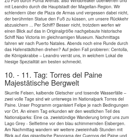
Zu Fuß durch Punta Arenas: also Windbreaker überwerfen und
mit Leandro durch die Hauptstadt der Magellan-Region. Wir
schlendern über die Plaza de Armas und vergessen dabei nicht,
der berühmten Statue den Fuß zu küssen, um unsere Rückkehr
abzusichern ... Per Schiff? Besser nicht, trotzdem werfen wir
einen Blick auf das in Originalgröße nachgebaute historische
Schiff Nao Victoria im gleichnamigen Museum. Nachmittags
fahren wir nach Puerto Natales. Abends noch eine Runde durch
das Hafenstädtchen drehen? Auf jeden Fall probieren: Centolla,
die Königskrabbe – Leandro verrät uns, in welchem Lokal die
hiesige Spezialität am besten schmeckt.
10. - 11. Tag: Torres del Paine
Majestätische Bergwelt
Skurrile Felsen, kalbende Gletscher und tosende Wasserfälle –
zwei volle Tage sind wir unterwegs im Nationalpark Torres del
Paine. Unser Programm organisiert Felipe je nach Bedingungen
vor Ort. An einem Tag erkunden wir den westlichen Teil des
Nationalparks: Eine ca. zweistündige Wanderung bringt uns zum
Lago Grey - Selfietime vor den blau schimmernden Eisbergen.
Am Nachmittag wandern wir weitere zweieinhalb Stunden mit
Blick auf das gigantische Panorama der Cuernos del Paine und