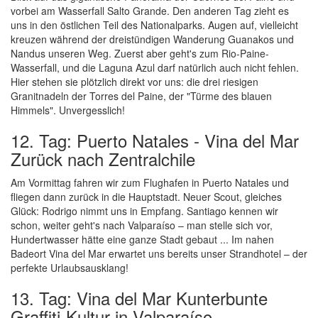
vorbei am Wasserfall Salto Grande. Den anderen Tag zieht es
uns in den östlichen Teil des Nationalparks. Augen auf, vielleicht
kreuzen während der dreistündigen Wanderung Guanakos und
Nandus unseren Weg. Zuerst aber geht's zum Rio-Paine-
Wasserfall, und die Laguna Azul darf natürlich auch nicht fehlen.
Hier stehen sie plötzlich direkt vor uns: die drei riesigen
Granitnadeln der Torres del Paine, der "Türme des blauen
Himmels". Unvergesslich!
12. Tag: Puerto Natales - Vina del Mar
Zurück nach Zentralchile
Am Vormittag fahren wir zum Flughafen in Puerto Natales und
fliegen dann zurück in die Hauptstadt. Neuer Scout, gleiches
Glück: Rodrigo nimmt uns in Empfang. Santiago kennen wir
schon, weiter geht's nach Valparaíso – man stelle sich vor,
Hundertwasser hätte eine ganze Stadt gebaut ... Im nahen
Badeort Vina del Mar erwartet uns bereits unser Strandhotel – der
perfekte Urlaubsausklang!
13. Tag: Vina del Mar Kunterbunte
Graffiti-Kultur in Valparaíso