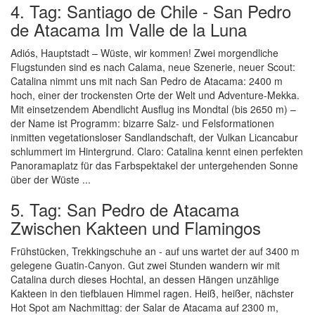
4. Tag: Santiago de Chile - San Pedro
de Atacama Im Valle de la Luna
Adiós, Hauptstadt – Wüste, wir kommen! Zwei morgendliche
Flugstunden sind es nach Calama, neue Szenerie, neuer Scout:
Catalina nimmt uns mit nach San Pedro de Atacama: 2400 m
hoch, einer der trockensten Orte der Welt und Adventure-Mekka.
Mit einsetzendem Abendlicht Ausflug ins Mondtal (bis 2650 m) –
der Name ist Programm: bizarre Salz- und Felsformationen
inmitten vegetationsloser Sandlandschaft, der Vulkan Licancabur
schlummert im Hintergrund. Claro: Catalina kennt einen perfekten
Panoramaplatz für das Farbspektakel der untergehenden Sonne
über der Wüste ...
5. Tag: San Pedro de Atacama
Zwischen Kakteen und Flamingos
Frühstücken, Trekkingschuhe an - auf uns wartet der auf 3400 m
gelegene Guatin-Canyon. Gut zwei Stunden wandern wir mit
Catalina durch dieses Hochtal, an dessen Hängen unzählige
Kakteen in den tiefblauen Himmel ragen. Heiß, heißer, nächster
Hot Spot am Nachmittag: der Salar de Atacama auf 2300 m,