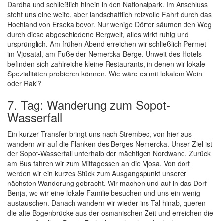
Dardha und schließlich hinein in den Nationalpark. Im Anschluss
steht uns eine weite, aber landschaftlich reizvolle Fahrt durch das
Hochland von Erseka bevor. Nur wenige Dörfer säumen den Weg
durch diese abgeschiedene Bergwelt, alles wirkt ruhig und
ursprünglich. Am frühen Abend erreichen wir schließlich Permet
im Vjosatal, am Fuße der Nemercka-Berge. Unweit des Hotels
befinden sich zahlreiche kleine Restaurants, in denen wir lokale
Spezialitäten probieren können. Wie wäre es mit lokalem Wein
oder Raki?
7. Tag: Wanderung zum Sopot-
Wasserfall
Ein kurzer Transfer bringt uns nach Strembec, von hier aus
wandern wir auf die Flanken des Berges Nemercka. Unser Ziel ist
der Sopot-Wasserfall unterhalb der mächtigen Nordwand. Zurück
am Bus fahren wir zum Mittagessen an die Vjosa. Von dort
werden wir ein kurzes Stück zum Ausgangspunkt unserer
nächsten Wanderung gebracht. Wir machen und auf in das Dorf
Benja, wo wir eine lokale Familie besuchen und uns ein wenig
austauschen. Danach wandern wir wieder ins Tal hinab, queren
die alte Bogenbrücke aus der osmanischen Zeit und erreichen die