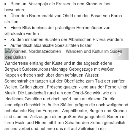
Rund um Voskopoja die Fresken in den Kirchenruinen
bewundern
Über den Bauernmarkt von Ohrid und den Basar von Korca
streifen
Einen Blick in eines der prächtigen Herrenhäuser von
Gjirokastra werfen
Zu den einsamen Buchten der Albanischen Riviera wandern
Albanien, Nordmazedonien – Wandern und Kultur
Authentisch albanische Spezialitäten kosten
im Süden des Balkan
Previous
Next
Wanderreise entlang der Küste und in die abgeschiedene
Bergwelt SüdosteuropasMächtige Gebirgszüge mit weißen
Kappen erheben sich über dem tiefblauen Wasser.
Sonnenstrahlen tanzen auf der Oberfläche zum Takt der sanften
Wellen. Grillen zirpen, Frösche quaken - und aus der Ferne klingt
Musik. Die Landschaft rund um den Ohrid-See wirkt wie ein
friedliches Gemälde und doch spürt man an diesem Ort die
lebendige Geschichte. Antike Stätten prägen die noch weitgehend
unbekannte Region Europas - Amphitheater, Burgen und Kirchen
sind stumme Zeitzeugen einer großen Vergangenheit. Bauern mit
ihren Eseln und Hirten mit ihren Schafherden ziehen gemächlich
an uns vorbei und nehmen uns mit auf Zeitreise in ein