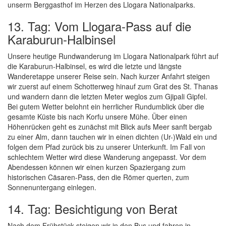
unserm Berggasthof im Herzen des Llogara Nationalparks.
13. Tag: Vom Llogara-Pass auf die
Karaburun-Halbinsel
Unsere heutige Rundwanderung im Llogara Nationalpark führt auf
die Karaburun-Halbinsel, es wird die letzte und längste
Wanderetappe unserer Reise sein. Nach kurzer Anfahrt steigen
wir zuerst auf einem Schotterweg hinauf zum Grat des St. Thanas
und wandern dann die letzten Meter weglos zum Gjipali Gipfel.
Bei gutem Wetter belohnt ein herrlicher Rundumblick über die
gesamte Küste bis nach Korfu unsere Mühe. Über einen
Höhenrücken geht es zunächst mit Blick aufs Meer sanft bergab
zu einer Alm, dann tauchen wir in einen dichten (Ur-)Wald ein und
folgen dem Pfad zurück bis zu unserer Unterkunft. Im Fall von
schlechtem Wetter wird diese Wanderung angepasst. Vor dem
Abendessen können wir einen kurzen Spaziergang zum
historischen Cäsaren-Pass, den die Römer querten, zum
Sonnenuntergang einlegen.
14. Tag: Besichtigung von Berat
Nach dem Frühstück steigen wir in den Bus und fahren in