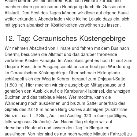
Pause kehren wir mit unserem Bus nach Himare zurück und
machen einen gemeinsamen Rundgang durch die Gassen der
Altstadt. Den Rest des Tages können wir diese auf eigene Faust
weiter erkunden. Abends laden viele kleine Lokale dazu ein, sich
mit typisch albanischen Köstlichkeiten verwöhnen zu lassen.
12. Tag: Ceraunisches Küstengebirge
Wir nehmen Abschied von Himare und fahren mit dem Bus nach
Dhermi, besuchen die Altstadt und das darüber thronende
verfallene Kloster Panagia. Im Anschluss geht es hoch hinauf zum
Llogara-Pass, dem Ausgangspunkt unserer heutigen Wanderung
im Ceraunischen Küstengebirge. Über schmale Hirtenpfade
schlängelt sich der Weg in Kehren bergauf zum Dhjopuri-Sattel
(1.500 m). Hier machen wir eine ausgiebige Mittagspause und
genießen den Ausblick auf die Karaburun-Halbinsel, die winzigen
Buchten und das tiefblaue Meer. Wer möchte, kann die
Wanderung noch ausdehnen und bis zum Sattel unterhalb des
Gipfels des 2.018 m hohen Berg Qorres aufsteigen (zusätzliche
Gehzeit: ca. 1 - 2 Std.; Auf- und Abstieg: 320 m über gerölliges,
teils wegloses Gelände). Am Nachmittag steigen wir auf
derselben Route ab und lassen den Tag im Biergarten
ausklingen. Von hier sind es nur noch wenige Minuten Fahrzeit zu