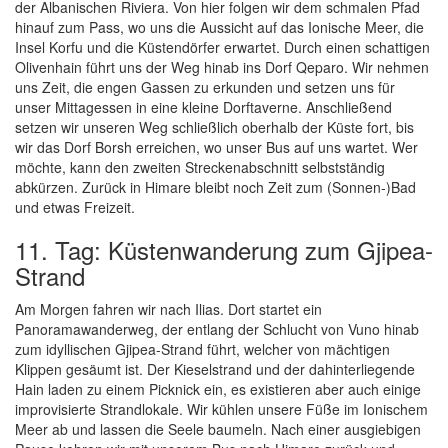
der Albanischen Riviera. Von hier folgen wir dem schmalen Pfad
hinauf zum Pass, wo uns die Aussicht auf das Ionische Meer, die
Insel Korfu und die Küstendörfer erwartet. Durch einen schattigen
Olivenhain führt uns der Weg hinab ins Dorf Qeparo. Wir nehmen
uns Zeit, die engen Gassen zu erkunden und setzen uns für
unser Mittagessen in eine kleine Dorftaverne. Anschließend
setzen wir unseren Weg schließlich oberhalb der Küste fort, bis
wir das Dorf Borsh erreichen, wo unser Bus auf uns wartet. Wer
möchte, kann den zweiten Streckenabschnitt selbstständig
abkürzen. Zurück in Himare bleibt noch Zeit zum (Sonnen-)Bad
und etwas Freizeit.
11. Tag: Küstenwanderung zum Gjipea-
Strand
Am Morgen fahren wir nach Ilias. Dort startet ein
Panoramawanderweg, der entlang der Schlucht von Vuno hinab
zum idyllischen Gjipea-Strand führt, welcher von mächtigen
Klippen gesäumt ist. Der Kieselstrand und der dahinterliegende
Hain laden zu einem Picknick ein, es existieren aber auch einige
improvisierte Strandlokale. Wir kühlen unsere Füße im Ionischem
Meer ab und lassen die Seele baumeln. Nach einer ausgiebigen