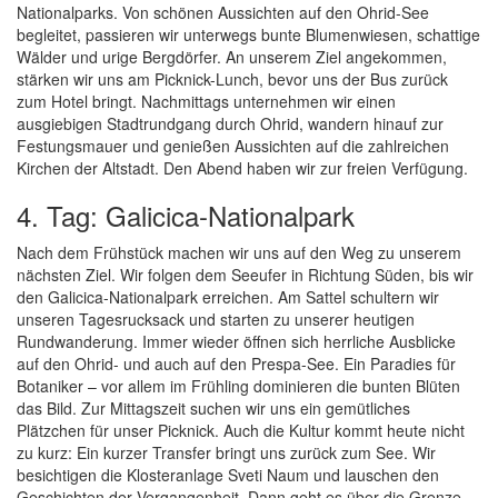
Nationalparks. Von schönen Aussichten auf den Ohrid-See
begleitet, passieren wir unterwegs bunte Blumenwiesen, schattige
Wälder und urige Bergdörfer. An unserem Ziel angekommen,
stärken wir uns am Picknick-Lunch, bevor uns der Bus zurück
zum Hotel bringt. Nachmittags unternehmen wir einen
ausgiebigen Stadtrundgang durch Ohrid, wandern hinauf zur
Festungsmauer und genießen Aussichten auf die zahlreichen
Kirchen der Altstadt. Den Abend haben wir zur freien Verfügung.
4. Tag: Galicica-Nationalpark
Nach dem Frühstück machen wir uns auf den Weg zu unserem
nächsten Ziel. Wir folgen dem Seeufer in Richtung Süden, bis wir
den Galicica-Nationalpark erreichen. Am Sattel schultern wir
unseren Tagesrucksack und starten zu unserer heutigen
Rundwanderung. Immer wieder öffnen sich herrliche Ausblicke
auf den Ohrid- und auch auf den Prespa-See. Ein Paradies für
Botaniker – vor allem im Frühling dominieren die bunten Blüten
das Bild. Zur Mittagszeit suchen wir uns ein gemütliches
Plätzchen für unser Picknick. Auch die Kultur kommt heute nicht
zu kurz: Ein kurzer Transfer bringt uns zurück zum See. Wir
besichtigen die Klosteranlage Sveti Naum und lauschen den
Geschichten der Vergangenheit. Dann geht es über die Grenze