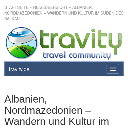
STARTSEITE
»
REISEÜBERSICHT
» ALBANIEN,
NORDMAZEDONIEN – WANDERN UND KULTUR IM SÜDEN DES
BALKAN
Albanien, Nordmazedonien –
Wandern und Kultur im Süden
des Balkan
travity.de
toggle
navigati
Albanien,
Nordmazedonien –
Wandern und Kultur im