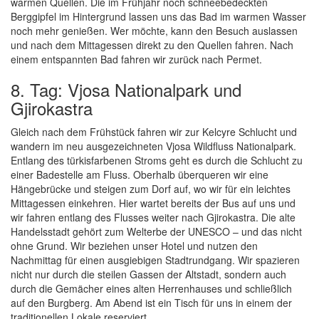
warmen Quellen. Die im Frühjahr noch schneebedeckten
Berggipfel im Hintergrund lassen uns das Bad im warmen Wasser
noch mehr genießen. Wer möchte, kann den Besuch auslassen
und nach dem Mittagessen direkt zu den Quellen fahren. Nach
einem entspannten Bad fahren wir zurück nach Permet.
8. Tag: Vjosa Nationalpark und
Gjirokastra
Gleich nach dem Frühstück fahren wir zur Kelcyre Schlucht und
wandern im neu ausgezeichneten Vjosa Wildfluss Nationalpark.
Entlang des türkisfarbenen Stroms geht es durch die Schlucht zu
einer Badestelle am Fluss. Oberhalb überqueren wir eine
Hängebrücke und steigen zum Dorf auf, wo wir für ein leichtes
Mittagessen einkehren. Hier wartet bereits der Bus auf uns und
wir fahren entlang des Flusses weiter nach Gjirokastra. Die alte
Handelsstadt gehört zum Welterbe der UNESCO – und das nicht
ohne Grund. Wir beziehen unser Hotel und nutzen den
Nachmittag für einen ausgiebigen Stadtrundgang. Wir spazieren
nicht nur durch die steilen Gassen der Altstadt, sondern auch
durch die Gemächer eines alten Herrenhauses und schließlich
auf den Burgberg. Am Abend ist ein Tisch für uns in einem der
traditionellen Lokale reserviert.