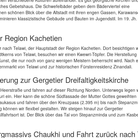
ches Gebetshaus. Die Schwefelbäder geben dem Bäderviertel eine
inen schönen Blick über die Altstadt mit ihren engen Gassen, Karawans
nieren klassizistische Gebäude und Bauten im Jugendstil. Im 19. Jh.
er Region Kachetien
 nach Telawi, der Hauptstadt der Region Kachetien. Dort besichtigen w
adtkerns von Telawi, besuchen wir einen Kwewri-Töpfer. Die Herstellung
nst, die nur noch von ganz wenigen Meistern beherrscht wird. Nach 
uernmarkt von Telawi und zur historischen Fürstenresidenz Zinandali.
ung zur Gergetier Dreifaltigkeitskirche
e Heerstraße und fahren auf dieser Richtung Norden. Unterwegs legen w
ri ein. Hier kann die schöne Südfassade der Mutter Gottes geweihten 
aukasus und fahren über den Kreuzpass (2.395 m) bis nach Stepanz
önnen wir flexibel gestalten. Wir steigen hinauf zur Gergetier
allfahrtsort ist. Der Blick über das Tal von Stepanzminda und zum Kasb
gmassivs Chaukhi und Fahrt zurück nach T