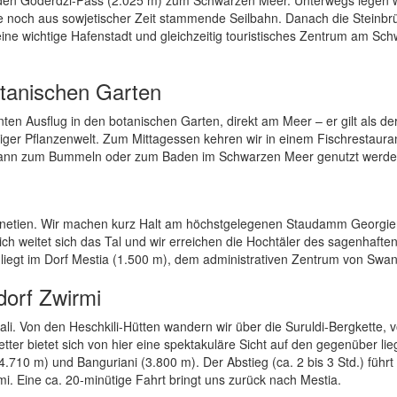
ne noch aus sowjetischer Zeit stammende Seilbahn. Danach die Steinbr
 eine wichtige Hafenstadt und gleichzeitig touristisches Zentrum am Sc
tanischen Garten
en Ausflug in den botanischen Garten, direkt am Meer – er gilt als de
siger Pflanzenwelt. Zum Mittagessen kehren wir in einem Fischrestauran
d kann zum Bummeln oder zum Baden im Schwarzen Meer genutzt werde
wanetien. Wir machen kurz Halt am höchstgelegenen Staudamm Georgie
lich weitet sich das Tal und wir erreichen die Hochtäler des sagenhafte
liegt im Dorf Mestia (1.500 m), dem administrativen Zentrum von Swan
dorf Zwirmi
li. Von den Heschkili-Hütten wandern wir über die Suruldi-Bergkette, v
tter bietet sich von hier eine spektakuläre Sicht auf den gegenüber li
.710 m) und Banguriani (3.800 m). Der Abstieg (ca. 2 bis 3 Std.) führt
mi. Eine ca. 20-minütige Fahrt bringt uns zurück nach Mestia.