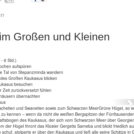
en
im Großen und Kleinen
- 6 Std.)
Epochen aufspüren
üne Tal von Stepanzminda wandern
el des Großen Kaukasus blicken
Kaukasus besuchen
Georgien – Wandern im Großen und Kleine
 Zeit zurückversetzt fühlen
tehäusern übernachten
N
 Kachetien und Swanetien sowie zum Schwarzen MeerGrüne Hügel, so w
ün zu kennen – wenn da nicht die weißen Bergspitzen der Fünftausende
aftsbogen des Kaukasus, der sich vom Schwarzen Meer über Georgie
 der Hügel thront das Kloster Gergetis Sameba und blickt friedlich au
schuf, stolperte er über den Kaukasus und ließ alle seine Schätze in 