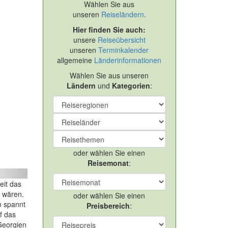
Wählen Sie aus
unseren
Reiseländern
.
Hier finden Sie auch:
unsere
Reiseübersicht
unseren
Terminkalender
allgemeine
Länderinformationen
Wählen Sie aus unseren
Ländern
und
Kategorien
:
n Kaukasus
oder wählen Sie einen
Reisemonat
:
ext
eit das
r wären.
oder wählen Sie einen
n spannt
Preisbereich
:
f das
Georgien