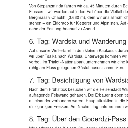
Von Stepanzminda fahren wir ca. 45 Minuten durch Be
Flusses – wir werden auf jeden Fall über die Vielfalt
Bergmassiv Chaukhi (3.680 m), dem wir uns allmähli
stehen – ein Eldorado für Kletterer und Alpinisten. Auf
nahe der Festung Ananuri zu Abend.
6. Tag: Wardsia und Wanderung i
Auf unserer Weiterfahrt in den kleinen Kaukasus durch
wir über Tsalka nach Wardsia. Unterwegs kommen wir
vorbei. Im Trialeti-Nationalpark unternehmen wir ei
ruhig am Fluss gelegenen Gästehauses schmecken.
7. Tag: Besichtigung von Wards
Nach dem Frühstück besuchen wir die Felsenstadt War
aufragende Felswand gehauen. Die Erbauer trieben tie
miteinander verbunden waren. Hauptattraktion ist die 
einzigartigen Fresken. Am Nachmittag unternehmen w
8. Tag: Über den Goderdzi-Pass
Wir verlassen den Kleinen Kaukasus und fahren über