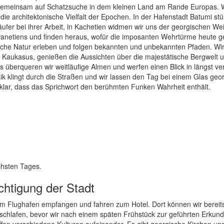
n gemeinsam auf Schatzsuche in dem kleinen Land am Rande Europas. 
e architektonische Vielfalt der Epochen. In der Hafenstadt Batumi stü
ufer bei ihrer Arbeit, in Kachetien widmen wir uns der georgischen Wei
 Swanetiens und finden heraus, wofür die imposanten Wehrtürme heute g
eiche Natur erleben und folgen bekannten und unbekannten Pfaden. Wi
Kaukasus, genießen die Aussichten über die majestätische Bergwelt 
 überqueren wir weitläufige Almen und werfen einen Blick in längst ve
k klingt durch die Straßen und wir lassen den Tag bei einem Glas geo
klar, dass das Sprichwort den berühmten Funken Wahrheit enthält.
chsten Tages.
ichtigung der Stadt
n am Flughafen empfangen und fahren zum Hotel. Dort können wir bereit
schlafen, bevor wir nach einem späten Frühstück zur geführten Erkun
effen verschiedene Kulturen aufeinander. Es gibt georgische Kirchen un