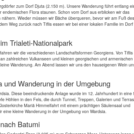
rgdörfer zum Dorf Djuta (2.150 m). Unsere Wanderung führt entlang ei
 der endemischen Flora staunen. Schon vom Dorf aus erblicken wir das
ch nähern. Wieder müssen wir Bäche überqueren, bevor wir am Fuß de
 dem Weg zurück nach Tiflis essen wir bei einer lokalen Familie im Dorf
m Trialeti-Nationalpark
fahren wir die verschiedenen Landschaftsformen Georgiens. Von Tiflis
 an zahlreichen Vulkanseen und kleinen georgischen und armenischen
ne kleine Wanderung. Am Abend lassen wir uns den hauseigenen Wein un
ia und Wanderung in der Umgebung
dsia. Diese beeindruckende Anlage wurde im 12. Jahrhundert in eine
fe Höhlen in den Fels, die durch Tunnel, Treppen, Galerien und Terra
Klosterkirche Mariä Himmelfahrt mit einem prächtigen Säulensaal und
ir eine kleine Wanderung in der Umgebung von Wardsia.
 nach Batumi
 den Goderdzi-Pass (2.025 m) zum Schwarzen Meer. Unterwegs legen w