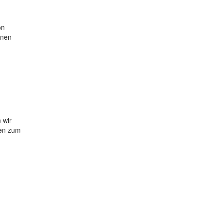
on
inen
 wir
ren zum