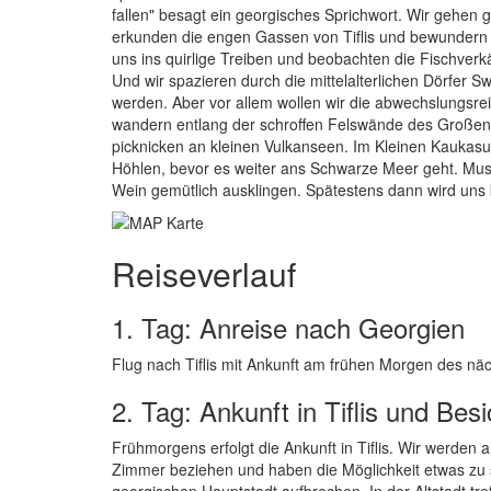
fallen" besagt ein georgisches Sprichwort. Wir gehe
erkunden die engen Gassen von Tiflis und bewundern di
uns ins quirlige Treiben und beobachten die Fischverkä
Und wir spazieren durch die mittelalterlichen Dörfer
werden. Aber vor allem wollen wir die abwechslungsr
wandern entlang der schroffen Felswände des Großen 
picknicken an kleinen Vulkanseen. Im Kleinen Kaukasus
Höhlen, bevor es weiter ans Schwarze Meer geht. Musi
Wein gemütlich ausklingen. Spätestens dann wird uns 
Reiseverlauf
1. Tag: Anreise nach Georgien
Flug nach Tiflis mit Ankunft am frühen Morgen des nä
2. Tag: Ankunft in Tiflis und Bes
Frühmorgens erfolgt die Ankunft in Tiflis. Wir werde
Zimmer beziehen und haben die Möglichkeit etwas zu 
georgischen Hauptstadt aufbrechen. In der Altstadt tr