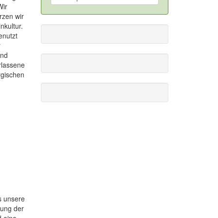
Wir
rzen wir
nkultur.
enutzt
r
und
rlassene
rgischen
s unsere
dung der
d eine