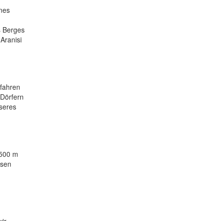
nes
s Berges
 Aranisi
 fahren
 Dörfern
seres
 500 m
ssen
ir