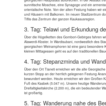
sunnitische Moschee, eine Synagoge und ein armenis
orientalische Note. Von der alten Festung haben wir e
und Häusern mit Balkonen. Im neuen Stadtzentrum domi
Tiflis das Zentrum der ganzen Kaukasusregion.
3. Tag: Telawi und Erkundung d
Über die Hügelketten des Gombori-Gebirges fahren wir
Alawerdi-Kloster. In Wardisubani, nordwestlich des St
georgischen Weinamphoren ist eine ganz besondere Ku
kleinen Mittagessen geht es auf den traditionellen Ba
4. Tag: Stepanzminda und Wander
Über den Ort Tianeti erreichen wir die alte Georgisch
kurzen Stopp an der herrlich gelegenen Festung Ananu
bewundert werden. Heute erreichen wir den Großen K
Fuß des Kasbek (5.047 m). Unsere heutige Wanderung k
Dreifaltigkeitskirche (2.200 m), die ein bedeutender W
ist großartig.
5. Tag: Wanderung nahe des Ber