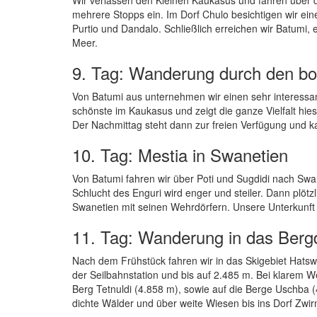
mehrere Stopps ein. Im Dorf Chulo besichtigen wir ei
Purtio und Dandalo. Schließlich erreichen wir Batumi,
Meer.
9. Tag: Wanderung durch den bo
Von Batumi aus unternehmen wir einen sehr interessant
schönste im Kaukasus und zeigt die ganze Vielfalt hie
Der Nachmittag steht dann zur freien Verfügung un
10. Tag: Mestia in Swanetien
Von Batumi fahren wir über Poti und Sugdidi nach S
Schlucht des Enguri wird enger und steiler. Dann plötz
Swanetien mit seinen Wehrdörfern. Unsere Unterkunft 
11. Tag: Wanderung in das Berg
Nach dem Frühstück fahren wir in das Skigebiet Hatswa
der Seilbahnstation und bis auf 2.485 m. Bei klarem We
Berg Tetnuldi (4.858 m), sowie auf die Berge Uschba (4
dichte Wälder und über weite Wiesen bis ins Dorf Zwir