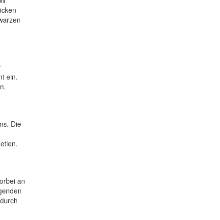
ücken
hwarzen
r
t ein.
n.
ns. Die
n
etien.
orbei an
egenden
 durch