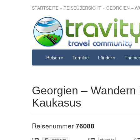
STARTSEITE
»
REISEÜBERSICHT
» GEORGIEN – W
Georgien – 
Kle
Reisen
Termine
Länder
Theme
Georgien – Wandern 
Kaukasus
Reisenummer
76088