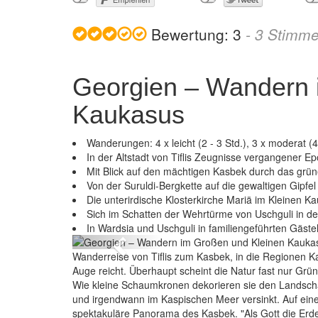
Bewertung:
3
-
3
Stimm
Georgien – Wandern 
Kaukasus
Wanderungen: 4 x leicht (2 - 3 Std.), 3 x moderat (4 
In der Altstadt von Tiflis Zeugnisse vergangener 
Mit Blick auf den mächtigen Kasbek durch das gr
Von der Suruldi-Bergkette auf die gewaltigen Gipf
Die unterirdische Klosterkirche Mariä im Kleinen 
 Kleinen Kaukasus
Sich im Schatten der Wehrtürme von Uschguli in der
In Wardsia und Uschguli in familiengeführten Gäs
Previous
Wanderreise von Tiflis zum Kasbek, in die Regionen
Auge reicht. Überhaupt scheint die Natur fast nur Gr
Wie kleine Schaumkronen dekorieren sie den Landsch
und irgendwann im Kaspischen Meer versinkt. Auf einem
spektakuläre Panorama des Kasbek. "Als Gott die Erde 