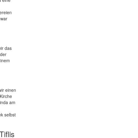
ereien
 war
ir das
 der
einem
ir einen
Kirche
minda am
ek selbst
iflis