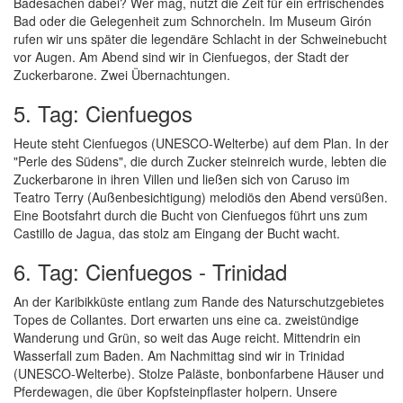
Badesachen dabei? Wer mag, nutzt die Zeit für ein erfrischendes
Bad oder die Gelegenheit zum Schnorcheln. Im Museum Girón
rufen wir uns später die legendäre Schlacht in der Schweinebucht
vor Augen. Am Abend sind wir in Cienfuegos, der Stadt der
Zuckerbarone. Zwei Übernachtungen.
5. Tag: Cienfuegos
Heute steht Cienfuegos (UNESCO-Welterbe) auf dem Plan. In der
"Perle des Südens", die durch Zucker steinreich wurde, lebten die
Zuckerbarone in ihren Villen und ließen sich von Caruso im
Teatro Terry (Außenbesichtigung) melodiös den Abend versüßen.
Eine Bootsfahrt durch die Bucht von Cienfuegos führt uns zum
Castillo de Jagua, das stolz am Eingang der Bucht wacht.
6. Tag: Cienfuegos - Trinidad
An der Karibikküste entlang zum Rande des Naturschutzgebietes
Topes de Collantes. Dort erwarten uns eine ca. zweistündige
Wanderung und Grün, so weit das Auge reicht. Mittendrin ein
Wasserfall zum Baden. Am Nachmittag sind wir in Trinidad
(UNESCO-Welterbe). Stolze Paläste, bonbonfarbene Häuser und
Pferdewagen, die über Kopfsteinpflaster holpern. Unsere