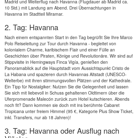
Madrid und Weiterflug nach Havanna (Flugdauer ab Madrid ca.
10 Std.) mit Landung am Abend. Drei Übernachtungen in
Havanna im Stadtteil Miramar.
2. Tag: Havanna
Nach einem entspannten Start in den Tag begrüßt Sie Ihre Marco
Polo Reiseleitung zur Tour durch Havanna - begleitet von
kolonialem Charme, karibischem Flair und einer Fülle an
Geschichten über Piraten, Könige und Revolutionäre. Wir sind auf
Stippvisite in Hemingways Finca Vigía, genießen den
Panoramablick auf die Hauptstadt vom Aussichtspunkt Cristo de
La Habana und spazieren durch Havannas Altstadt (UNESCO-
Welterbe) mit ihren stimmungsvollen Plätzen und der Kathedrale.
Ein Tipp für Nostalgiker: Nutzen Sie die Gelegenheit und lassen
Sie sich mit liebevoll in Schuss gehaltenen Oldtimern über die
Uferpromenade Malecón zurück zum Hotel kutschieren. Abends
noch fit? Dann kommen sie doch mit ins berühmte Cabaret
Tropicana unter freiem Himmel (95 €, Kategorie Plus Show Ticket,
inkl. Transfers, nur ab 18 Jahren)!
3. Tag: Havanna oder Ausflug nach