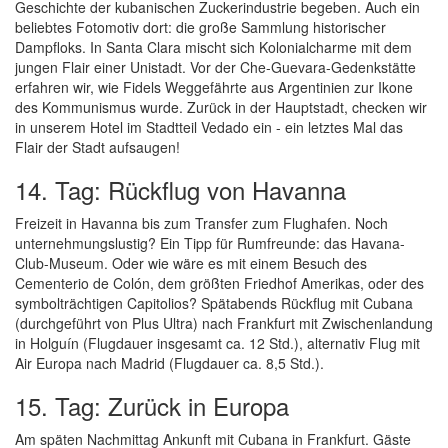
Geschichte der kubanischen Zuckerindustrie begeben. Auch ein
beliebtes Fotomotiv dort: die große Sammlung historischer
Dampfloks. In Santa Clara mischt sich Kolonialcharme mit dem
jungen Flair einer Unistadt. Vor der Che-Guevara-Gedenkstätte
erfahren wir, wie Fidels Weggefährte aus Argentinien zur Ikone
des Kommunismus wurde. Zurück in der Hauptstadt, checken wir
in unserem Hotel im Stadtteil Vedado ein - ein letztes Mal das
Flair der Stadt aufsaugen!
14. Tag: Rückflug von Havanna
Freizeit in Havanna bis zum Transfer zum Flughafen. Noch
unternehmungslustig? Ein Tipp für Rumfreunde: das Havana-
Club-Museum. Oder wie wäre es mit einem Besuch des
Cementerio de Colón, dem größten Friedhof Amerikas, oder des
symbolträchtigen Capitolios? Spätabends Rückflug mit Cubana
(durchgeführt von Plus Ultra) nach Frankfurt mit Zwischenlandung
in Holguín (Flugdauer insgesamt ca. 12 Std.), alternativ Flug mit
Air Europa nach Madrid (Flugdauer ca. 8,5 Std.).
15. Tag: Zurück in Europa
Am späten Nachmittag Ankunft mit Cubana in Frankfurt. Gäste