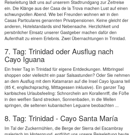
Reiseleitung lädt uns auf unserem Stadtrundgang zur Zeitreise
ein. Die Klänge aus der Casa de la Trova machen Lust auf einen
schwungvollen Abend. Wie bei Freunden wohnen wir in den
Casas Particulares genannten Privatpensionen. Keine gleicht der
anderen, Hotelstandards sind Nebensache. Herzlichkeit und
persönlicher Einsatz unserer Gastgeber machen dafür den
Aufenthalt zu einem Erlebnis. Zwei Übernachtungen in Trinidad.
7. Tag: Trinidad oder Ausflug nach
Cayo Iguana
Ein freier Tag in Trinidad für eigene Entdeckungen. Mitbringsel
shoppen oder vielleicht ein paar Salsastunden? Oder Sie nehmen
an dem Ausflug mit dem Katamaran auf die Insel Cayo Iguana teil
(85 €, englischsprachig, Mittagessen inklusive). Ein ganzer Tag
karibisches Urlaubsfeeling: Schnorcheln am Korallenriff, die Füße
in den weißen Sand strecken, Sonnenbaden, in die Wellen
springen, die seltenen kubanischen Leguane beobachten ...
8. Tag: Trinidad - Cayo Santa María
Im Tal der Zuckermühlen, die Berge der Sierra del Escambray
malerisch im Hintergrund, entführt uns unsere Reiseleitung heute