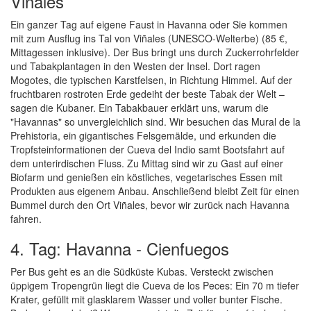
Viñales
Ein ganzer Tag auf eigene Faust in Havanna oder Sie kommen
mit zum Ausflug ins Tal von Viñales (UNESCO-Welterbe) (85 €,
Mittagessen inklusive). Der Bus bringt uns durch Zuckerrohrfelder
und Tabakplantagen in den Westen der Insel. Dort ragen
Mogotes, die typischen Karstfelsen, in Richtung Himmel. Auf der
fruchtbaren rostroten Erde gedeiht der beste Tabak der Welt –
sagen die Kubaner. Ein Tabakbauer erklärt uns, warum die
"Havannas" so unvergleichlich sind. Wir besuchen das Mural de la
Prehistoria, ein gigantisches Felsgemälde, und erkunden die
Tropfsteinformationen der Cueva del Indio samt Bootsfahrt auf
dem unterirdischen Fluss. Zu Mittag sind wir zu Gast auf einer
Biofarm und genießen ein köstliches, vegetarisches Essen mit
Produkten aus eigenem Anbau. Anschließend bleibt Zeit für einen
Bummel durch den Ort Viñales, bevor wir zurück nach Havanna
fahren.
4. Tag: Havanna - Cienfuegos
Per Bus geht es an die Südküste Kubas. Versteckt zwischen
üppigem Tropengrün liegt die Cueva de los Peces: Ein 70 m tiefer
Krater, gefüllt mit glasklarem Wasser und voller bunter Fische.