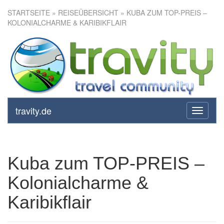
STARTSEITE
»
REISEÜBERSICHT
» KUBA ZUM TOP-PREIS –
KOLONIALCHARME & KARIBIKFLAIR
Kuba zum TOP-PREIS –
Kolonialcharme & Karibikflair
travity.de
toggle
navigati
Kuba zum TOP-PREIS –
Kolonialcharme &
Karibikflair